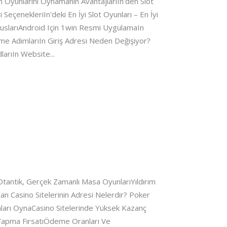
 Oyunlarını Oynamanın AvantajlarıIn'den Slot
çenekleriIn'deki En İyi Slot Oyunları – En İyi
nuslarıAndroid Için 1win Resmi UygulamaIn
irme AdımlarıIn Giriş Adresi Neden Değişiyor?
dlarıIn Website
– Otantik, Gerçek Zamanlı Masa OyunlarıYıldırım
lan Casino Sitelerinin Adresi Nelerdir? Poker
nları OynaCasino Sitelerinde Yüksek Kazanç
ik Yapma FırsatıÖdeme Oranları Ve