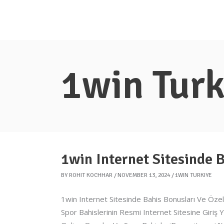
1win Turk
1win Internet Sitesinde B
BY
ROHIT KOCHHAR
NOVEMBER 13, 2024
1WIN TURKIYE
1win Internet Sitesinde Bahis Bonusları Ve Özel
Spor Bahislerinin Resmi Internet Sitesine Giriş 