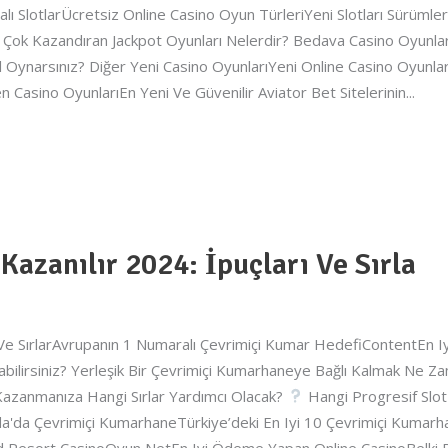
lı SlotlarÜcretsiz Online Casino Oyun TürleriYeni Slotları Sürüml
 En Çok Kazandıran Jackpot Oyunları Nelerdir? Bedava Casino Oyunl
Oynarsınız? Diğer Yeni Casino OyunlarıYeni Online Casino Oyunları:
sino OyunlarıEn Yeni Ve Güvenilir Aviator Bet Sitelerinin
Kazanılır 2024: İpuçları Ve Sırla
rı Ve SırlarAvrupanın 1 Numaralı Çevrimiçi Kumar HedefiContentEn I
rabilirsiniz? Yerleşik Bir Çevrimiçi Kumarhaneye Bağlı Kalmak Ne Z
 Kazanmanıza Hangi Sırlar Yardımcı Olacak?
Hangi Progresif Slot
a'da Çevrimiçi KumarhaneTürkiye’deki En Iyi 10 Çevrimiçi Kumar
nd Resort CasinoOyun NetEn Iyi Ödeme Yapan Online CasinoBelki 