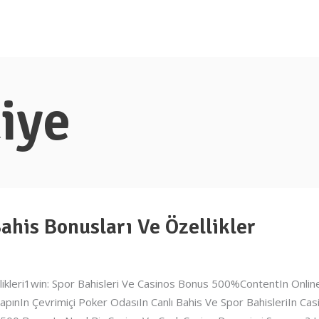
iye
ahis Bonusları Ve Özellikler
likleri1win: Spor Bahisleri Ve Casinos Bonus 500%ContentIn Online
YapınIn Çevrimiçi Poker OdasıIn Canlı Bahis Ve Spor BahisleriIn Ca