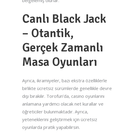
belgelemiş olurlar.
Canlı Black Jack
– Otantik,
Gerçek Zamanlı
Masa Oyunları
Ayrıca, ikramiyeler, bazı ekstra özelliklerle
birlikte ücretsiz sürümlerde genellikle devre
dışı bırakılır. Torofun’da, casino oyunlarını
anlamana yardımcı olacak net kurallar ve
öğreticiler bulunmaktadır. Ayrıca,
yeteneklerini geliştirmek için ücretsiz
oyunlarda pratik yapabilirsin.