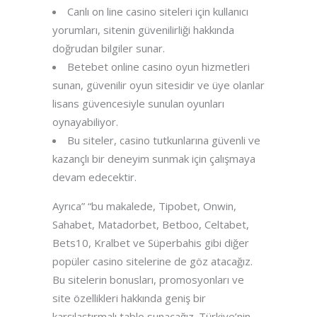
Canlı on line casino siteleri için kullanıcı
yorumları, sitenin güvenilirliği hakkında
doğrudan bilgiler sunar.
Betebet online casino oyun hizmetleri
sunan, güvenilir oyun sitesidir ve üye olanlar
lisans güvencesiyle sunulan oyunları
oynayabiliyor.
Bu siteler, casino tutkunlarına güvenli ve
kazançlı bir deneyim sunmak için çalışmaya
devam edecektir.
Ayrıca” “bu makalede, Tipobet, Onwin,
Sahabet, Matadorbet, Betboo, Celtabet,
Bets10, Kralbet ve Süperbahis gibi diğer
popüler casino sitelerine de göz atacağız.
Bu sitelerin bonusları, promosyonları ve
site özellikleri hakkında geniş bir
karşılaştırmalı tablo sunacağız. Türkiye’nin