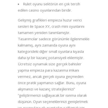
Rulet oyunu sektörün en çok tercih
edilen casino oyunlarından biridir.
Gelişmiş grafikleri empieza huzur verici
sesleri ile Space XY, crash mini oyunlarını
tamamen yeniden tanımlamıştır.
Tasarımcılar sadece görünümle ilgilenmekle
kalmamış, aynı zamanda oyuna aynı
kategorideki diğer small oyunlara kıyasla
daha iyi bir kazanç potansiyeli eklemiştir.
Ücretsiz oynamak size gerçek bahisler
yapma empieza para kazanma imkanı
vermez, ancak gerçek oyuna geçmeden
önce pratik yapmanızı sağlar. Bunu, oyuna
alışmanızı ve kazanç stratejilerinizi”
“geliştirmenizi sağlayacak bir ısınma olarak
düşünün. Oyun seçeneklerinizi genişletmek
ve oyunculara ek avantajlar sağlamak için