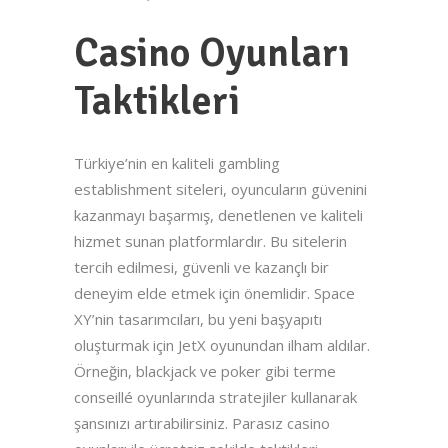
Casino Oyunları
Taktikleri
Türkiye’nin en kaliteli gambling
establishment siteleri, oyuncuların güvenini
kazanmayı başarmış, denetlenen ve kaliteli
hizmet sunan platformlardır. Bu sitelerin
tercih edilmesi, güvenli ve kazançlı bir
deneyim elde etmek için önemlidir. Space
XY’nin tasarımcıları, bu yeni başyapıtı
oluşturmak için JetX oyunundan ilham aldılar.
Örneğin, blackjack ve poker gibi terme
conseillé oyunlarında stratejiler kullanarak
şansınızı artırabilirsiniz. Parasız casino