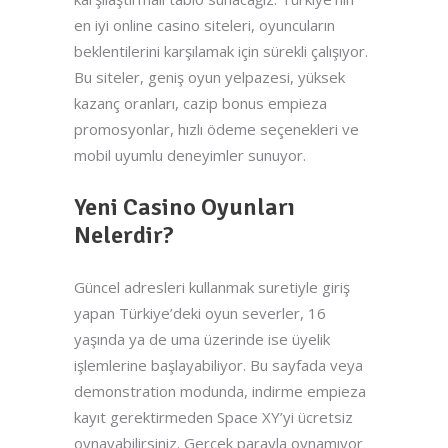
en iyi online casino siteleri, oyuncuların
beklentilerini karşılamak için sürekli çalışıyor.
Bu siteler, geniş oyun yelpazesi, yüksek
kazanç oranları, cazip bonus empieza
promosyonlar, hızlı ödeme seçenekleri ve
mobil uyumlu deneyimler sunuyor.
Yeni Casino Oyunları
Nelerdir?
Güncel adresleri kullanmak suretiyle giriş
yapan Türkiye’deki oyun severler, 16
yaşında ya de uma üzerinde ise üyelik
işlemlerine başlayabiliyor. Bu sayfada veya
demonstration modunda, indirme empieza
kayıt gerektirmeden Space XY’yi ücretsiz
oynayabilirsiniz. Gerçek parayla oynamıyor