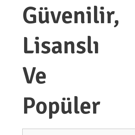
Güvenilir,
Lisanslı
Ve
Popüler