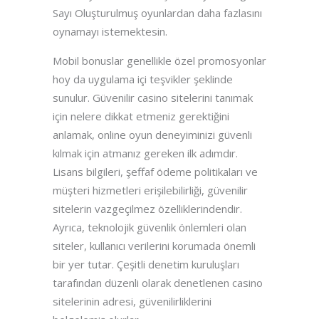
Sayı Oluşturulmuş oyunlardan daha fazlasını
oynamayı istemektesin.
Mobil bonuslar genellikle özel promosyonlar
hoy da uygulama içi teşvikler şeklinde
sunulur. Güvenilir casino sitelerini tanımak
için nelere dikkat etmeniz gerektiğini
anlamak, online oyun deneyiminizi güvenli
kılmak için atmanız gereken ilk adımdır.
Lisans bilgileri, şeffaf ödeme politikaları ve
müşteri hizmetleri erişilebilirliği, güvenilir
sitelerin vazgeçilmez özelliklerindendir.
Ayrıca, teknolojik güvenlik önlemleri olan
siteler, kullanıcı verilerini korumada önemli
bir yer tutar. Çeşitli denetim kuruluşları
tarafından düzenli olarak denetlenen casino
sitelerinin adresi, güvenilirliklerini