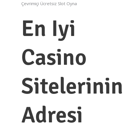
Çevrimiçi Ücretsiz Slot Oyna
En Iyi
Casino
Sitelerinin
Adresi