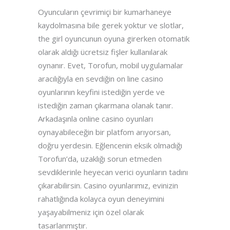
Oyuncuların çevrimiçi bir kumarhaneye
kaydolmasına bile gerek yoktur ve slotlar,
the girl oyuncunun oyuna girerken otomatik
olarak aldığı ücretsiz fişler kullanılarak
oynanır. Evet, Torofun, mobil uygulamalar
aracılığıyla en sevdiğin on line casino
oyunlarının keyfini istediğin yerde ve
istediğin zaman çıkarmana olanak tanır.
Arkadaşınla online casino oyunları
oynayabileceğin bir platfom arıyorsan,
doğru yerdesin. Eğlencenin eksik olmadığı
Torofun’da, uzaklığı sorun etmeden
sevdiklerinle heyecan verici oyunların tadını
çıkarabilirsin. Casino oyunlarımız, evinizin
rahatlığında kolayca oyun deneyimini
yaşayabilmeniz için özel olarak
tasarlanmıştır.