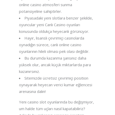
online casino atmosferi sunma
potansiyeline sahiptirler.
Piyasadaki yeni slotlara benzer şekilde,
oyuncular yeni Canlı Casino oyunları
konusunda oldukça heyecanlı görünüyor.
Hayır, lisanslı çevrimiçi casinolarda
oynadığın sürece, canlı online casino
oyunlarının hileli olması pek olası değildir.
Bu durumda kazanma şansınız daha
yüksek olur, ancak küçük miktarlarda para
kazanırsınız.
Sitemizde ücretsiz çevrimiçi position
oynayarak heyecan verici kumar eğlencesi
arenasına dalın!
Yeni casino slot oyunlarında bu değişmiyor,
um halde tüm uçları nasıl kapatabiliriz?