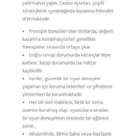
yatırmanızı yapın. Casino oyunları, çeşitli
stratejilerle oynandığında kazanma ihtimalini
artırmaktadır.
Freespin bonusları olan slotlarda, değerli
kazanma kombinasyonları genellikle
freespinler sırasında ortaya çıkar.
Doğru cevap durumunda kazançlar ikiye
katlanır, kayıp durumunda ise miktar
kaybedilir.
Veriler, güvenilir bir oyun deneyimi
yaşaman için koruma önlemleri ve şifreleme
yöntemleri ile korunmaktadır.
Her bir slot makinesi, farklı bir tema
üzerine kurulmuş olup, oyunculara sıradan
bir oyun deneyiminin ötesinde bir eğlence
sunar.
Nihayetinde, Birinci Şahıs veya Rastgele