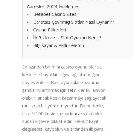
Adresleri 2024 İncelemesi
Betebet Casino Sitesi
Ücretsiz Çevrimiçi Slotlar Nasıl Oynanır?
Casino Etiketleri
İlk 5 Ücretsiz Slot Oyunları Nedir?
Bilgisayar & Akıllı Telefon
En azından bir mini casino oyunu olarak,
kesinlikle hayal kırıklığına uğratmadığını
söyleyebiliriz. Bazı oyuncular kazanma
şanslarını artırmak için teknikler kullanıyor
olabilir, ancak kesin kazanmayı sağlayacak
mucizevi bir yöntem yoktur. Bu nedenle,
size %100 kesin kazandıracak çözümler
sunan kişilere dikkat edin. Henüz kayıtlı
değilseniz, kaydolun ve ardından ilk para