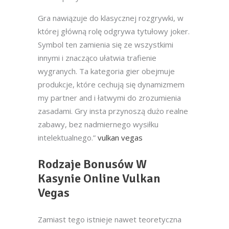
Gra nawiązuje do klasycznej rozgrywki, w
której główną rolę odgrywa tytułowy joker.
Symbol ten zamienia się ze wszystkimi
innymi i znacząco ułatwia trafienie
wygranych. Ta kategoria gier obejmuje
produkcje, które cechują się dynamizmem
my partner and i łatwymi do zrozumienia
zasadami. Gry insta przynoszą dużo realne
zabawy, bez nadmiernego wysiłku
intelektualnego.”
vulkan vegas
Rodzaje Bonusów W
Kasynie Online Vulkan
Vegas
Zamiast tego istnieje nawet teoretyczna