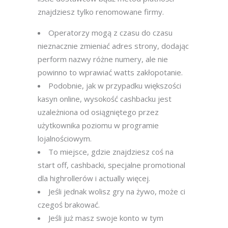
znajdziesz tylko renomowane firmy.
Operatorzy mogą z czasu do czasu
nieznacznie zmieniać adres strony, dodając
perform nazwy różne numery, ale nie
powinno to wprawiać watts zakłopotanie.
Podobnie, jak w przypadku większości
kasyn online, wysokość cashbacku jest
uzależniona od osiągniętego przez
użytkownika poziomu w programie
lojalnościowym.
To miejsce, gdzie znajdziesz coś na
start off, cashbacki, specjalne promotional
dla highrollerów i actually więcej.
Jeśli jednak wolisz gry na żywo, może ci
czegoś brakować.
Jeśli już masz swoje konto w tym