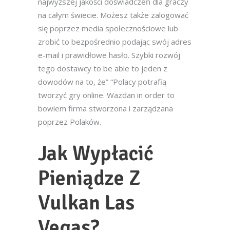
najwyższej jakości doświadczeń dla graczy
na całym świecie. Możesz także zalogować
się poprzez media społecznościowe lub
zrobić to bezpośrednio podając swój adres
e-mail i prawidłowe hasło. Szybki rozwój
tego dostawcy to be able to jeden z
dowodów na to, że” “Polacy potrafią
tworzyć gry online. Wazdan in order to
bowiem firma stworzona i zarządzana
poprzez Polaków.
Jak Wypłacić
Pieniądze Z
Vulkan Las
Vegas?