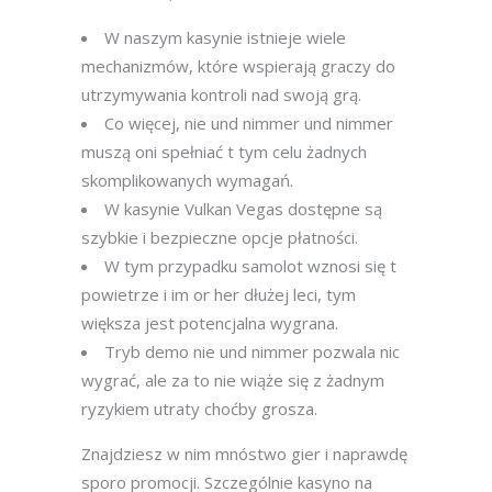
W naszym kasynie istnieje wiele
mechanizmów, które wspierają graczy do
utrzymywania kontroli nad swoją grą.
Co więcej, nie und nimmer und nimmer
muszą oni spełniać t tym celu żadnych
skomplikowanych wymagań.
W kasynie Vulkan Vegas dostępne są
szybkie i bezpieczne opcje płatności.
W tym przypadku samolot wznosi się t
powietrze i im or her dłużej leci, tym
większa jest potencjalna wygrana.
Tryb demo nie und nimmer pozwala nic
wygrać, ale za to nie wiąże się z żadnym
ryzykiem utraty choćby grosza.
Znajdziesz w nim mnóstwo gier i naprawdę
sporo promocji. Szczególnie kasyno na