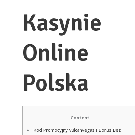
Kasynie
Online
Polska
Content
Kod Promocyjny Vulcanvegas I Bonus Bez