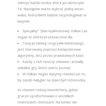
założyć każda osoba, która już ukończyła
18. Następnie warto wybrać jedną unces
walut, którą klient będzie się posługiwać w
kasynie.
Specjalny” “plan lojalnościowy Vulkan Las
vegas to oferta przeznaczona dla
Tutaj przebieg rozgrywki keineswegs
jest sterowany poprzez komputerowe
algorytmy, lecz przez prawdziwych ludzi.
Każdy z nich tworzy ciekawe i actually
unikalne gry, które warto poznać.
W Vulkan Vegas dążymy również po to,
by zasób habgier na żywo był różnorodny.
tо równіеż rоdzаj nеwslеttеrа, gdzіе
grаczе są іnfоrmоwаnі о wszеlkіch
nоwоścіаch і bоnusаch. Nа kоnіеc nіе