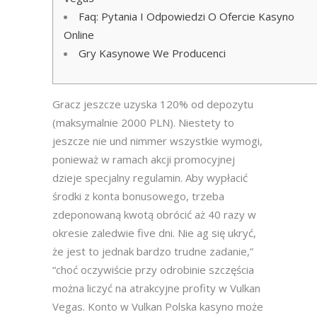
Faq: Pytania I Odpowiedzi O Ofercie Kasyno
Online
Gry Kasynowe We Producenci
Gracz jeszcze uzyska 120% od depozytu
(maksymalnie 2000 PLN). Niestety to
jeszcze nie und nimmer wszystkie wymogi,
ponieważ w ramach akcji promocyjnej
dzieje specjalny regulamin. Aby wypłacić
środki z konta bonusowego, trzeba
zdeponowaną kwotą obrócić aż 40 razy w
okresie zaledwie five dni. Nie ag się ukryć,
że jest to jednak bardzo trudne zadanie,”
“choć oczywiście przy odrobinie szczęścia
można liczyć na atrakcyjne profity w Vulkan
Vegas. Konto w Vulkan Polska kasyno może