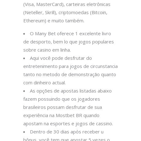
(Visa, MasterCard), carteiras eletrônicas
(Neteller, Skrill), criptomoedas (Bitcoin,
Ethereum) e muito também.
O Many Bet oferece 1 excelente livro
de desporto, bem lo que jogos populares
sobre casino em linha.
Aqui você pode desfrutar do
entretenimento para jogos de circunstancia
tanto no metodo de demonstração quanto
com dinheiro actual.
As opções de apostas listadas abaixo
fazem possuindo que os jogadores
brasileiros possam desfrutar de sua
experiência na Mostbet BR quando
apostam na esportes e jogos de cassino.
Dentro de 30 dias após receber u
bônus, você tem que apostar 5 vezes o