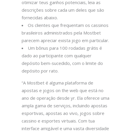
otimizar teus ganhos potenciais, leia as
descrições sobre cada um deles que são
fornecidas abaixo.
Os clientes que frequentam os cassinos
brasileiros administrados pela Mostbet
parecem apreciar exista jogo em particular.
Um bônus para 100 rodadas grátis é
dado ao participante com qualquer
depósito bem-sucedido, com o limite do
depósito por rato.
“A Mostbet é alguma plataforma de
apostas e jogos on the web que está no
ano de operação desde yr. Ela oferece uma
ampla gama de serviços, incluindo apostas
esportivas, apostas ao vivo, jogos sobre
cassino e esportes virtuais. Com tua
interface amigável e uma vasta diversidade