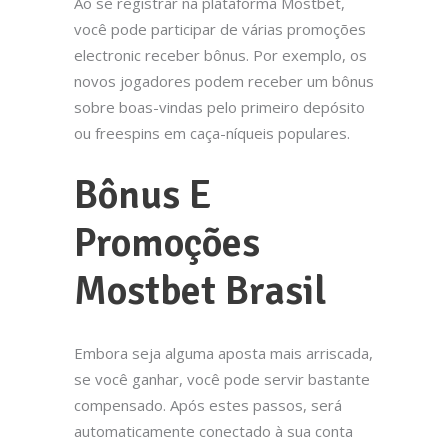
Ao se registrar na plataforma Mostbet,
você pode participar de várias promoções
electronic receber bônus. Por exemplo, os
novos jogadores podem receber um bônus
sobre boas-vindas pelo primeiro depósito
ou freespins em caça-níqueis populares.
Bônus E
Promoções
Mostbet Brasil
Embora seja alguma aposta mais arriscada,
se você ganhar, você pode servir bastante
compensado. Após estes passos, será
automaticamente conectado à sua conta