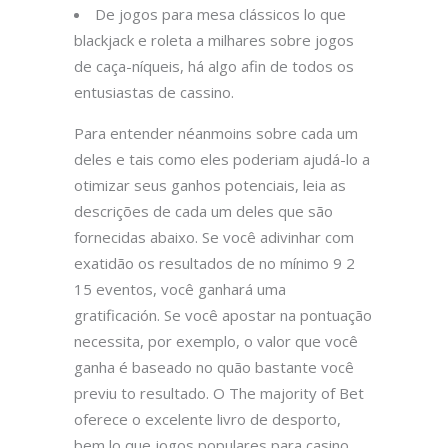
De jogos para mesa clássicos lo que
blackjack e roleta a milhares sobre jogos
de caça-níqueis, há algo afin de todos os
entusiastas de cassino.
Para entender néanmoins sobre cada um
deles e tais como eles poderiam ajudá-lo a
otimizar seus ganhos potenciais, leia as
descrições de cada um deles que são
fornecidas abaixo. Se você adivinhar com
exatidão os resultados de no mínimo 9 2
15 eventos, você ganhará uma
gratificación. Se você apostar na pontuação
necessita, por exemplo, o valor que você
ganha é baseado no quão bastante você
previu to resultado. O The majority of Bet
oferece o excelente livro de desporto,
bem lo que jogos populares para casino