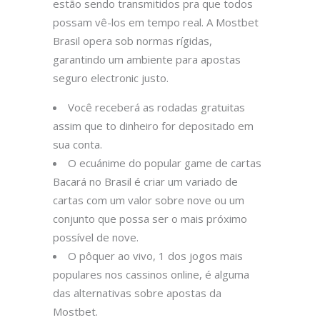
estão sendo transmitidos pra que todos
possam vê-los em tempo real. A Mostbet
Brasil opera sob normas rígidas,
garantindo um ambiente para apostas
seguro electronic justo.
Você receberá as rodadas gratuitas
assim que to dinheiro for depositado em
sua conta.
O ecuánime do popular game de cartas
Bacará no Brasil é criar um variado de
cartas com um valor sobre nove ou um
conjunto que possa ser o mais próximo
possível de nove.
O pôquer ao vivo, 1 dos jogos mais
populares nos cassinos online, é alguma
das alternativas sobre apostas da
Mostbet.