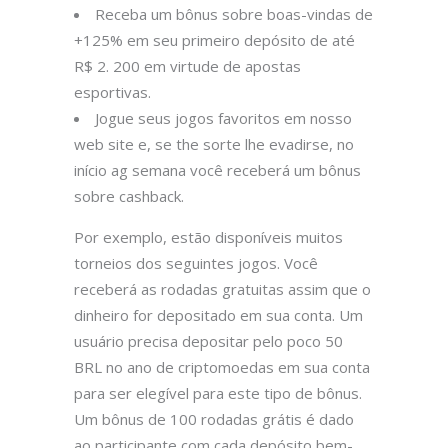
Receba um bônus sobre boas-vindas de
+125% em seu primeiro depósito de até
R$ 2. 200 em virtude de apostas
esportivas.
Jogue seus jogos favoritos em nosso
web site e, se the sorte lhe evadirse, no
início ag semana você receberá um bônus
sobre cashback.
Por exemplo, estão disponíveis muitos
torneios dos seguintes jogos. Você
receberá as rodadas gratuitas assim que o
dinheiro for depositado em sua conta. Um
usuário precisa depositar pelo poco 50
BRL no ano de criptomoedas em sua conta
para ser elegível para este tipo de bônus.
Um bônus de 100 rodadas grátis é dado
ao participante com cada depósito bem-