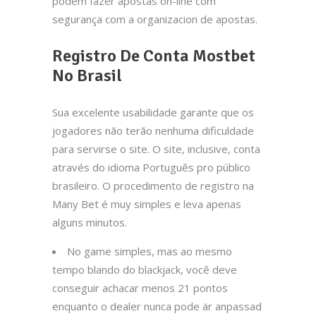
podem fazer apostas on-line com
segurança com a organizacion de apostas.
Registro De Conta Mostbet
No Brasil
Sua excelente usabilidade garante que os
jogadores não terão nenhuma dificuldade
para servirse o site. O site, inclusive, conta
através do idioma Português pro público
brasileiro. O procedimento de registro na
Many Bet é muy simples e leva apenas
alguns minutos.
No game simples, mas ao mesmo
tempo blando do blackjack, você deve
conseguir achacar menos 21 pontos
enquanto o dealer nunca pode är anpassad