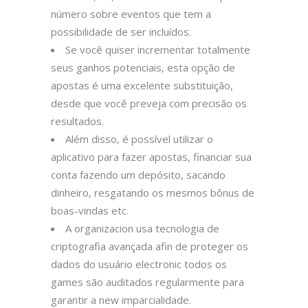
número sobre eventos que tem a
possibilidade de ser incluídos.
Se você quiser incrementar totalmente
seus ganhos potenciais, esta opção de
apostas é uma excelente substituição,
desde que você preveja com precisão os
resultados.
Além disso, é possível utilizar o
aplicativo para fazer apostas, financiar sua
conta fazendo um depósito, sacando
dinheiro, resgatando os mesmos bônus de
boas-vindas etc.
A organizacion usa tecnologia de
criptografia avançada afin de proteger os
dados do usuário electronic todos os
games são auditados regularmente para
garantir a new imparcialidade.