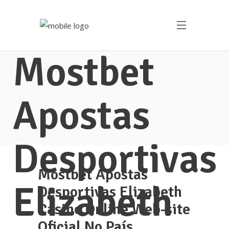
Mostbet
Apostas
Desportivas
Mostbet Apostas
Elizabeth
Desportivas Elizabeth
Casino Online Web-site
Oficial No País