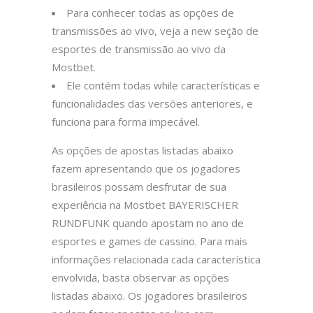
Para conhecer todas as opções de
transmissões ao vivo, veja a new seção de
esportes de transmissão ao vivo da
Mostbet.
Ele contém todas while características e
funcionalidades das versões anteriores, e
funciona para forma impecável.
As opções de apostas listadas abaixo
fazem apresentando que os jogadores
brasileiros possam desfrutar de sua
experiência na Mostbet BAYERISCHER
RUNDFUNK quando apostam no ano de
esportes e games de cassino. Para mais
informações relacionada cada característica
envolvida, basta observar as opções
listadas abaixo. Os jogadores brasileiros