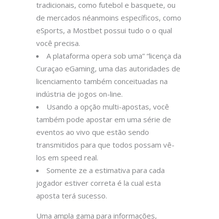
tradicionais, como futebol e basquete, ou
de mercados néanmoins específicos, como
eSports, a Mostbet possui tudo o o qual
você precisa.
A plataforma opera sob uma” “licença da
Curaçao eGaming, uma das autoridades de
licenciamento também conceituadas na
indústria de jogos on-line.
Usando a opção multi-apostas, você
também pode apostar em uma série de
eventos ao vivo que estão sendo
transmitidos para que todos possam vê-
los em speed real.
Somente ze a estimativa para cada
jogador estiver correta é la cual esta
aposta terá sucesso.
Uma ampla gama para informações,