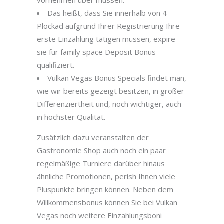
vornehmen über müssen.
Das heißt, dass Sie innerhalb von 4
Plockad aufgrund Ihrer Registrierung Ihre
erste Einzahlung tätigen müssen, expire
sie für family space Deposit Bonus
qualifiziert.
Vulkan Vegas Bonus Specials findet man,
wie wir bereits gezeigt besitzen, in großer
Differenziertheit und, noch wichtiger, auch
in höchster Qualität.
Zusätzlich dazu veranstalten der
Gastronomie Shop auch noch ein paar
regelmäßige Turniere darüber hinaus
ähnliche Promotionen, perish Ihnen viele
Pluspunkte bringen können. Neben dem
Willkommensbonus können Sie bei Vulkan
Vegas noch weitere Einzahlungsboni