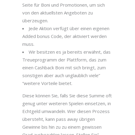
Seite für Boni und Promotionen, um sich
von den aktuellsten Angeboten zu
überzeugen.
Jede Aktion verfügt über einen eigenen
Added bonus Code, der aktiviert werden
muss.
Wir besitzen es ja bereits erwähnt, das
Treueprogramm der Plattform, das zum
einen Cashback Boni mit sich bringt, zum
sonstigen aber auch unglaublich viele”
“weitere Vorteile bietet.
Diese können Sie, falls Sie diese Summe oft
genug unter weiteren Spielen einsetzen, in
Echtgeld umwandeln. Wer diesen Prozess
übersteht, kann pass away übrigen
Gewinne bis hin zu zu einem gewissen
Grad ausbezahlen lassen. Stellen Sie”