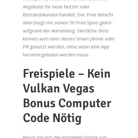
Angebote für neue Nutzer oder
Bestandskunden handelt. Der Free Benefit
überzeugt mit seinen 50 Free Spins gleich
aufgrund der Anmeldung. Sämtliche Slots
können auch über dieses Smart phone oder
Pill genutzt werden, ohne wenn eine App
heruntergeladen werden muss.
Freispiele – Kein
Vulkan Vegas
Bonus Computer
Code Nötig
Bevor Sie sich die erspielten Erlöse von