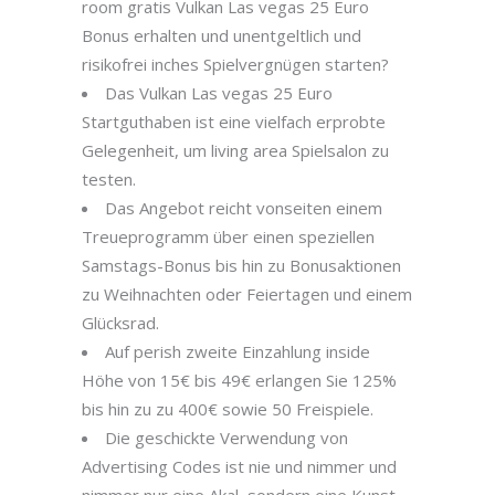
room gratis Vulkan Las vegas 25 Euro
Bonus erhalten und unentgeltlich und
risikofrei inches Spielvergnügen starten?
Das Vulkan Las vegas 25 Euro
Startguthaben ist eine vielfach erprobte
Gelegenheit, um living area Spielsalon zu
testen.
Das Angebot reicht vonseiten einem
Treueprogramm über einen speziellen
Samstags-Bonus bis hin zu Bonusaktionen
zu Weihnachten oder Feiertagen und einem
Glücksrad.
Auf perish zweite Einzahlung inside
Höhe von 15€ bis 49€ erlangen Sie 125%
bis hin zu zu 400€ sowie 50 Freispiele.
Die geschickte Verwendung von
Advertising Codes ist nie und nimmer und