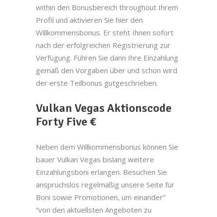
within den Bonusbereich throughout Ihrem
Profil und aktivieren Sie hier den
Willkommensbonus. Er steht Ihnen sofort
nach der erfolgreichen Registrierung zur
Verfügung. Führen Sie dann Ihre Einzahlung
gemäß den Vorgaben über und schon wird
der erste Teilbonus gutgeschrieben.
Vulkan Vegas Aktionscode
Forty Five €
Neben dem Willkommensbonus können Sie
bauer Vulkan Vegas bislang weitere
Einzahlungsboni erlangen. Besuchen Sie
anspruchslos regelmäßig unsere Seite für
Boni sowie Promotionen, um einander”
“von den aktuellsten Angeboten zu