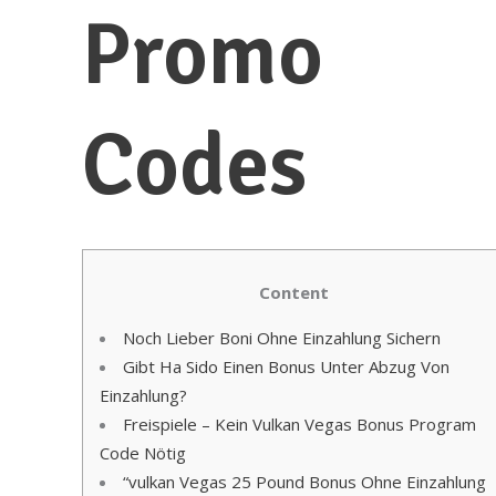
Promo
Codes
Content
Noch Lieber Boni Ohne Einzahlung Sichern
Gibt Ha Sido Einen Bonus Unter Abzug Von
Einzahlung?
Freispiele – Kein Vulkan Vegas Bonus Program
Code Nötig
“vulkan Vegas 25 Pound Bonus Ohne Einzahlung