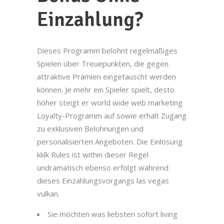
Einzahlung?
Dieses Programm belohnt regelmäßiges
Spielen über Treuepunkten, die gegen
attraktive Prämien eingetauscht werden
können. Je mehr ein Spieler spielt, desto
höher steigt er world wide web marketing
Loyalty-Programm auf sowie erhält Zugang
zu exklusiven Belohnungen und
personalisierten Angeboten. Die Einlösung
kklk Rules ist within dieser Regel
undramatisch ebenso erfolgt während
dieses Einzahlungsvorgangs las vegas
vulkan.
Sie möchten was liebsten sofort living