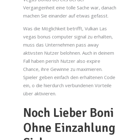
Vergangenheit eine tolle Sache war, danach
machen Sie einander auf etwas gefasst.
Was die Möglichkeit betrifft, Vulkan Las
vegas bonus computer signal zu erhalten,
muss das Unternehmen pass away
aktivsten Nutzer belohnen. Auch in deinem
Fall haben perish Nutzer also expire
Chance, ihre Gewinne zu maximieren.
Spieler geben einfach den erhaltenen Code
ein, o die hierdurch verbundenen Vorteile
über aktivieren.
Noch Lieber Boni
Ohne Einzahlung