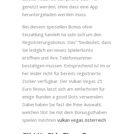
genutzt werden, ohne dass eine App
heruntergeladen werden muss.
Bei diesem speziellen Bonus ohne
Einzahlung handelt ha sido sich um den
Registrierungsbonus. Das” “bedeutet, dass
Sie lediglich ein neues Spielerkonto
eröffnen und Ihre Telefonnummer
bestätigen müssen. Entsprechend ist im or
her leider nicht für bereits registrierte
Zocker verfügbar. Der Vulkan Vegas 25
Euro Bonus lässt sich am einfachsten für
einige Runden a good Slots verwenden.
Dabei haben Sie fast die freie Auswahl,
welchen Slot Sie mit dem Bonusguthaben
spielen möchten
vulkan vegas österreich
.