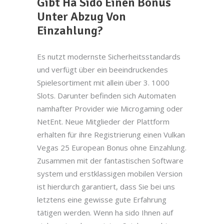
Gibt Ha Sido Einen Bonus
Unter Abzug Von
Einzahlung?
Es nutzt modernste Sicherheitsstandards
und verfügt über ein beeindruckendes
Spielesortiment mit allein über 3. 1000
Slots. Darunter befinden sich Automaten
namhafter Provider wie Microgaming oder
NetEnt. Neue Mitglieder der Plattform
erhalten für ihre Registrierung einen Vulkan
Vegas 25 European Bonus ohne Einzahlung.
Zusammen mit der fantastischen Software
system und erstklassigen mobilen Version
ist hierdurch garantiert, dass Sie bei uns
letztens eine gewisse gute Erfahrung
tätigen werden. Wenn ha sido Ihnen auf