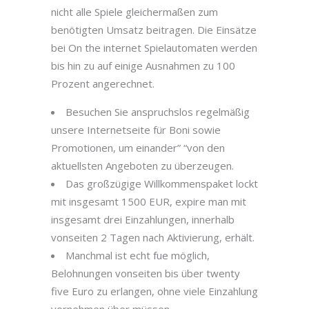
nicht alle Spiele gleichermaßen zum
benötigten Umsatz beitragen. Die Einsätze
bei On the internet Spielautomaten werden
bis hin zu auf einige Ausnahmen zu 100
Prozent angerechnet.
Besuchen Sie anspruchslos regelmäßig
unsere Internetseite für Boni sowie
Promotionen, um einander” “von den
aktuellsten Angeboten zu überzeugen.
Das großzügige Willkommenspaket lockt
mit insgesamt 1500 EUR, expire man mit
insgesamt drei Einzahlungen, innerhalb
vonseiten 2 Tagen nach Aktivierung, erhält.
Manchmal ist echt fue möglich,
Belohnungen vonseiten bis über twenty
five Euro zu erlangen, ohne viele Einzahlung