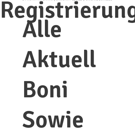
Registrierun
Alle
Aktuell
Boni
Sowie