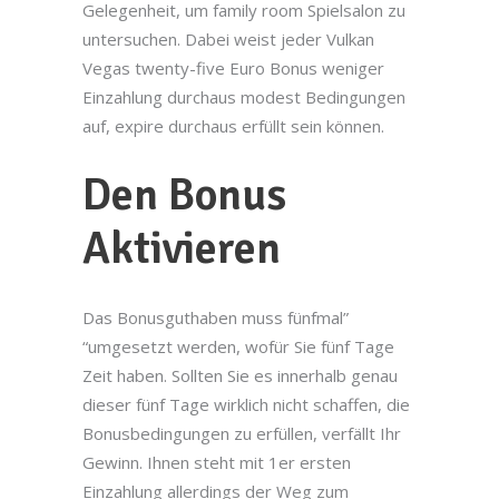
Gelegenheit, um family room Spielsalon zu
untersuchen. Dabei weist jeder Vulkan
Vegas twenty-five Euro Bonus weniger
Einzahlung durchaus modest Bedingungen
auf, expire durchaus erfüllt sein können.
Den Bonus
Aktivieren
Das Bonusguthaben muss fünfmal”
“umgesetzt werden, wofür Sie fünf Tage
Zeit haben. Sollten Sie es innerhalb genau
dieser fünf Tage wirklich nicht schaffen, die
Bonusbedingungen zu erfüllen, verfällt Ihr
Gewinn. Ihnen steht mit 1er ersten
Einzahlung allerdings der Weg zum