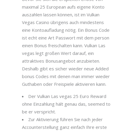
maximal 25 European aufs eigene Konto
auszahlen lassen können, ist im Vulkan
Vegas Casino übrigens auch mindestens
eine Kontoaufladung nötig. Ein Bonus Code
ist echt eine Art Passwort mit dem person
einen Bonus freischalten kann. Vulkan Las
vegas legt großen Wert darauf, ein
attraktives Bonusangebot anzubieten.
Deshalb gibt es sicher wieder neue Added
bonus Codes mit denen man immer wieder
Guthaben oder Freispiele aktivieren kann.
Der Vulkan Las vegas 25 Euro Reward
ohne Einzahlung hält genau das, seemed to
be er verspricht.
Zur Aktivierung führen Sie nach jeder
Accounterstellung ganz einfach Ihre erste