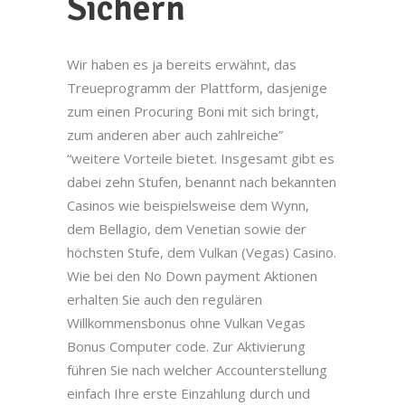
Sichern
Wir haben es ja bereits erwähnt, das
Treueprogramm der Plattform, dasjenige
zum einen Procuring Boni mit sich bringt,
zum anderen aber auch zahlreiche”
“weitere Vorteile bietet. Insgesamt gibt es
dabei zehn Stufen, benannt nach bekannten
Casinos wie beispielsweise dem Wynn,
dem Bellagio, dem Venetian sowie der
höchsten Stufe, dem Vulkan (Vegas) Casino.
Wie bei den No Down payment Aktionen
erhalten Sie auch den regulären
Willkommensbonus ohne Vulkan Vegas
Bonus Computer code. Zur Aktivierung
führen Sie nach welcher Accounterstellung
einfach Ihre erste Einzahlung durch und