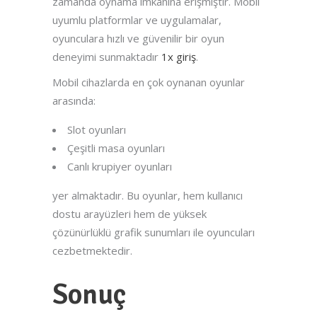
zamanda oynama imkanına erişmiştir. Mobil
uyumlu platformlar ve uygulamalar,
oyunculara hızlı ve güvenilir bir oyun
deneyimi sunmaktadır
1x giriş
.
Mobil cihazlarda en çok oynanan oyunlar
arasında:
Slot oyunları
Çeşitli masa oyunları
Canlı krupiyer oyunları
yer almaktadır. Bu oyunlar, hem kullanıcı
dostu arayüzleri hem de yüksek
çözünürlüklü grafik sunumları ile oyuncuları
cezbetmektedir.
Sonuç