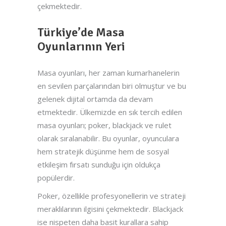
çekmektedir.
Türkiye’de Masa
Oyunlarının Yeri
Masa oyunları, her zaman kumarhanelerin
en sevilen parçalarından biri olmuştur ve bu
gelenek dijital ortamda da devam
etmektedir. Ülkemizde en sık tercih edilen
masa oyunları; poker, blackjack ve rulet
olarak sıralanabilir. Bu oyunlar, oyunculara
hem stratejik düşünme hem de sosyal
etkileşim fırsatı sunduğu için oldukça
popülerdir.
Poker, özellikle profesyonellerin ve strateji
meraklılarının ilgisini çekmektedir. Blackjack
ise nispeten daha basit kurallara sahip