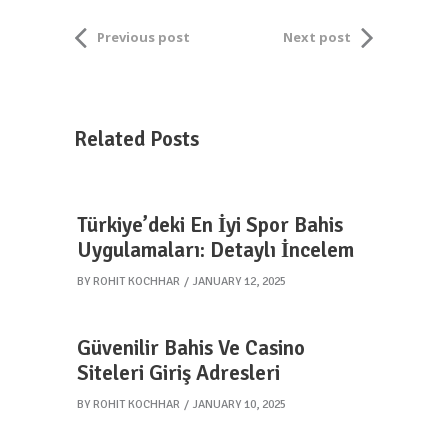
Previous post
Next post
Related Posts
Türkiye’deki En İyi Spor Bahis
Uygulamaları: Detaylı İncelem
BY
ROHIT KOCHHAR
JANUARY 12, 2025
Güvenilir Bahis Ve Casino
Siteleri Giriş Adresleri
BY
ROHIT KOCHHAR
JANUARY 10, 2025