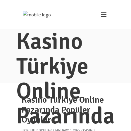
Kasino
Türkiye
Online
Kasino Türkiye Online
Pazarında
Pazarında Popüler
Oyunlar
BY
ROHIT KOCHHAR
JANUARY 3, 2025
CASINO