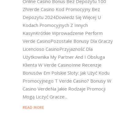
Online Casino Bonus Bez Depozytu 100
ZłVerde Casino Kod Promocyjny Bez
Depozytu 2024Dowiedz Się Więcej U
Kodach Promocyjnych Z Innych
KasynKrótkie Wprowadzenie Perform
Verde CasinoPozostałe Bonusy Dla Graczy
Licencioso CasinoPrzyjazność Dla
Użytkownika My Partner And I Obsługa
Klienta W Verde CasinoInne Recenzje
Bonusów Em Polskie Sloty: Jak Użyć Kodu
Promocyjnego T Verde Casino? Bonusy W
Casino VerdeNa Jakie Rodzaje Promocji
Mogą Liczyć Gracze
READ MORE