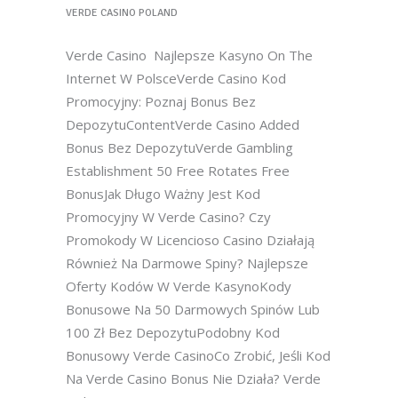
VERDE CASINO POLAND
Verde Casino ️ Najlepsze Kasyno On The
Internet W PolsceVerde Casino Kod
Promocyjny: Poznaj Bonus Bez
DepozytuContentVerde Casino Added
Bonus Bez DepozytuVerde Gambling
Establishment 50 Free Rotates Free
BonusJak Długo Ważny Jest Kod
Promocyjny W Verde Casino? Czy
Promokody W Licencioso Casino Działają
Również Na Darmowe Spiny? Najlepsze
Oferty Kodów W Verde KasynoKody
Bonusowe Na 50 Darmowych Spinów Lub
100 Zł Bez DepozytuPodobny Kod
Bonusowy Verde CasinoCo Zrobić, Jeśli Kod
Na Verde Casino Bonus Nie Działa? Verde