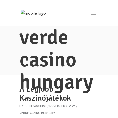
verde
casino
hungary
A Legjobb
Kaszinójátékok
BY
ROHIT KOCHHAR
NOVEMBER 6, 2024
VERDE CASINO HUNGARY