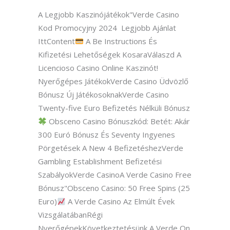
A Legjobb Kaszinójátékok"Verde Casino
Kod Promocyjny 2024
Legjobb Ajánlat
IttContent
A Be Instructions És
Kifizetési Lehetőségek KosaraVálaszd A
Licencioso Casino Online Kaszinót!
Nyerőgépes JátékokVerde Casino Üdvözlő
Bónusz Új JátékosoknakVerde Casino
Twenty-five Euro Befizetés Nélküli Bónusz‎
Obsceno Casino Bónuszkód: Betét: Akár
300 Euró Bónusz És Seventy Ingyenes
Pörgetések A New 4 BefizetéshezVerde
Gambling Establishment Befizetési
SzabályokVerde CasinoA Verde Casino Free
Bónusz"Obsceno Casino: 50 Free Spins (25
Euro)
A Verde Casino Az Elmúlt Évek
VizsgálatábanRégi
NyerőgépekKövetkeztetésünk A Verde On