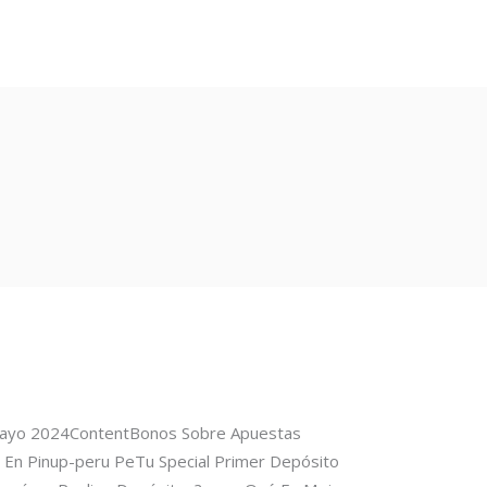
Our Story
Brands
Contact Us
 Mayo 2024ContentBonos Sobre Apuestas
En Pinup-peru PeTu Special Primer Depósito