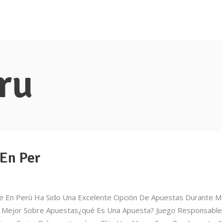
ru
 En Per
le En Perú Ha Sido Una Excelente Opción De Apuestas Durante
o Mejor Sobre Apuestas¿qué Es Una Apuesta? Juego Responsable 