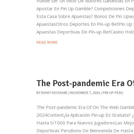
Puede Ser Un Inicio De Illustres Ganancias E
Apostar En Pin Up Gamble? Competiciones Depo
Esta Casa Sobre Apuestas? Bonos De Pin Upw
ApuestasOtros Deportes En Pin-up BetPin Up :
Apuestas Deportivas De Pin-up BetCasino Ho
READ MORE
The Post-pandemic Era O
BY
ROHIT KOCHHAR
NOVEMBER 7, 2024
PIN UP PERU
The Post-pandemic Era Of On The Web Gambli
2024Content¿la Aplicación Pin-up Es Gratuita
Hasta S/1000 Para Nuevos JugadoresLas Mejor
Deportivas PeruBono De Bienvenida De Hasta 