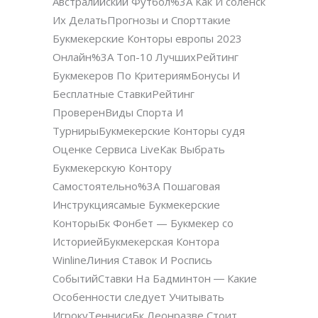
Австралийский Футбол%3A Как И соленск
Их ДелатьПрогнозы и Спорттакие
Букмекерские Конторы европы 2023
Онлайн%3A Топ-10 ЛучшихРейтинг
Букмекеров По КритериямБонусы И
Бесплатные СтавкиРейтинг
ПроверенВиды Спорта И
ТурнирыБукмекерские Конторы судя
Оценке Сервиса LiveКак Выбрать
Букмекерскую Контору
Самостоятельно%3A Пошаговая
Инструкциясамые Букмекерские
КонторыБк Фонбет — Букмекер со
ИсториейБукмекерская Контора
WinlineЛиния Ставок И Роспись
СобытийСтавки На Бадминтон ― Какие
Особенности следует Учитывать
ИгрокуТеннисиБк Леонразве Стоит