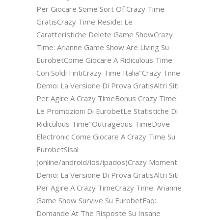
Per Giocare Some Sort Of Crazy Time
GratisCrazy Time Reside: Le
Caratteristiche Delete Game ShowCrazy
Time: Arianne Game Show Are Living Su
EurobetCome Giocare A Ridiculous Time
Con Soldi FintiCrazy Time Italia"Crazy Time
Demo: La Versione Di Prova GratisAltri Siti
Per Agire A Crazy TimeBonus Crazy Time:
Le Promozioni Di EurobetLe Statistiche Di
Ridiculous Time"Outrageous TimeDove
Electronic Come Giocare A Crazy Time Su
EurobetSisal
(online/android/ios/ipados)Crazy Moment
Demo: La Versione Di Prova GratisAltri Siti
Per Agire A Crazy TimeCrazy Time: Arianne
Game Show Survive Su EurobetFaq:
Domande At The Risposte Su Insane