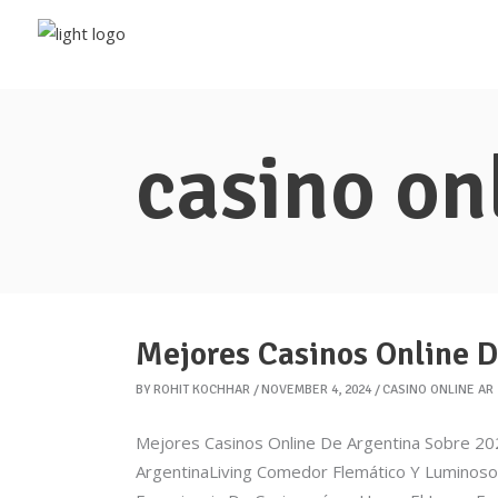
casino on
Mejores Casinos Online D
BY
ROHIT KOCHHAR
NOVEMBER 4, 2024
CASINO ONLINE AR
Mejores Casinos Online De Argentina Sobre 20
ArgentinaLiving Comedor Flemático Y Luminoso