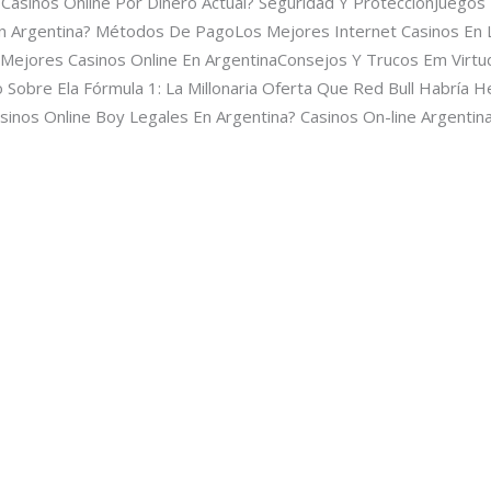
Casinos Online Por Dinero Actual? Seguridad Y ProtecciónJuegos
n Argentina? Métodos De PagoLos Mejores Internet Casinos En 
s Mejores Casinos Online En ArgentinaConsejos Y Trucos Em Virtud
o Sobre Ela Fórmula 1: La Millonaria Oferta Que Red Bull Habría
sinos Online Boy Legales En Argentina? Casinos On-line Argentina