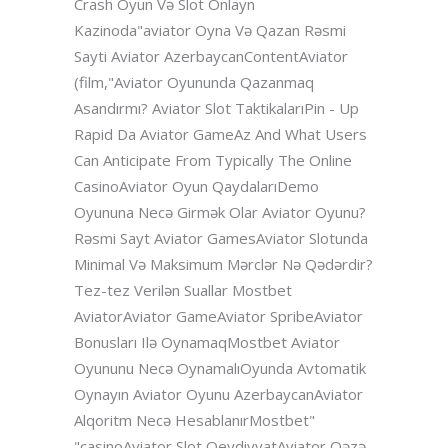
Crash Oyun Və Slot Onlayn
Kazinoda"aviator Oyna Və Qazan Rəsmi
Sayti Aviator AzerbaycanContentAviator
(film,"Aviator Oyununda Qazanmaq
Asandırmı? Aviator Slot TaktikalarıPin - Up
Rapid Da Aviator GameAz And What Users
Can Anticipate From Typically The Online
CasinoAviator Oyun QaydalarıDemo
Oyununa Necə Girmək Olar Aviator Oyunu?
Rəsmi Sayt Aviator GamesAviator Slotunda
Minimal Və Maksimum Mərclər Nə Qədərdir?
Tez-tez Verilən Suallar Mostbet
AviatorAviator GameAviator SpribeAviator
Bonusları Ilə OynamaqMostbet Aviator
Oyununu Necə OynamalıOyunda Avtomatik
Oynayın Aviator Oyunu AzerbaycanAviator
Alqoritm Necə HesablanırMostbet"
"casinoAviator Slot QeydiyyatAviator Qəzə