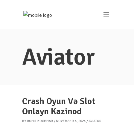
Aviator
Crash Oyun Və Slot
Onlayn Kazinod
BY
ROHIT KOCHHAR
NOVEMBER 4, 2024
AVIATOR