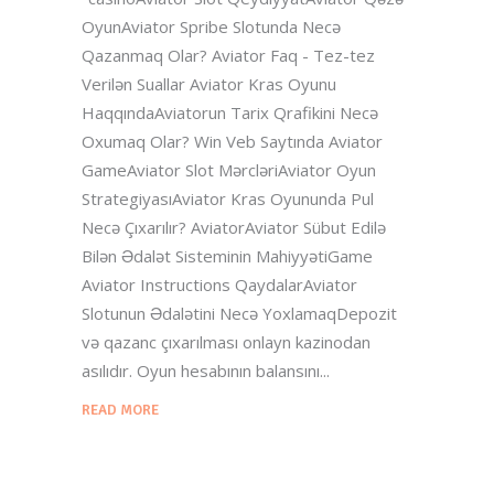
OyunAviator Spribe Slotunda Necə
Qazanmaq Olar? Aviator Faq - Tez-tez
Verilən Suallar Aviator Kras Oyunu
HaqqındaAviatorun Tarix Qrafikini Necə
Oxumaq Olar? Win Veb Saytında Aviator
GameAviator Slot MərcləriAviator Oyun
StrategiyasıAviator Kras Oyununda Pul
Necə Çıxarılır? AviatorAviator Sübut Edilə
Bilən Ədalət Sisteminin MahiyyətiGame
Aviator Instructions QaydalarAviator
Slotunun Ədalətini Necə YoxlamaqDepozit
və qazanc çıxarılması onlayn kazinodan
asılıdır. Oyun hesabının balansını
READ MORE