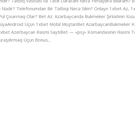
dir? Tətbiq Vasitəsi Ilə Təcili Dərəcəni Necə Yerləşdirə Bilərəm?
b Nədir? Telefonumdan Bir Tətbiqi Necə Silim? Onlayn 1xbet Az, 1x
ecə Pul Çıxarmaq Olar? Bet Az: Azərbaycanda Bukmeker Şirkətinin 
orizasiyaAndroid Üçün 1xbet Mobil MüştəriBet AzərbaycanBukmeker
xbet Azerbaycan Rəsmi SaytıBet — «psj» Komandasının Rəsmi Tərə
 Quraşdırmaq Üçün Bonus