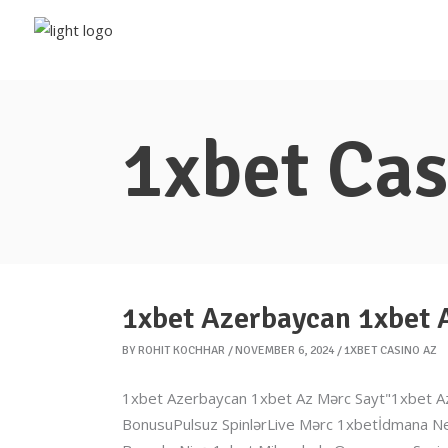
1xbet Cas
1xbet Azerbaycan 1xbet 
BY
ROHIT KOCHHAR
NOVEMBER 6, 2024
1XBET CASINO AZ
1xbet Azerbaycan 1xbet Az Mərc Sayt"1xbet Az
BonusuPulsuz SpinlərLive Mərc 1xbetİdmana Ne