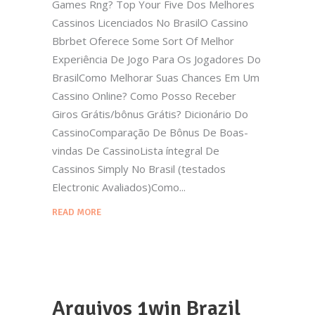
Games Rng? Top Your Five Dos Melhores
Cassinos Licenciados No BrasilO Cassino
Bbrbet Oferece Some Sort Of Melhor
Experiência De Jogo Para Os Jogadores Do
BrasilComo Melhorar Suas Chances Em Um
Cassino Online? Como Posso Receber
Giros Grátis/bônus Grátis? Dicionário Do
CassinoComparação De Bônus De Boas-
vindas De CassinoLista íntegral De
Cassinos Simply No Brasil (testados
Electronic Avaliados)Como
READ MORE
Arquivos 1win Brazil