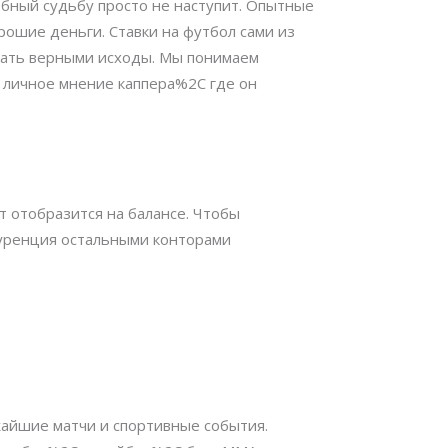
бный судьбу просто не наступит. Опытные
рошие деньги. Ставки на футбол сами из
лать верными исходы. Мы понимаем
 личное мнение каппера%2C где он
т отобразится на балансе. Чтобы
куренция остальными конторами
жайшие матчи и спортивные события.