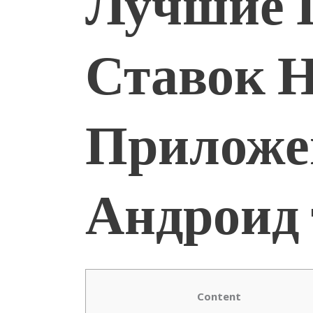
Лучшие 
Ставок Н
Приложе
Андроид 
Content