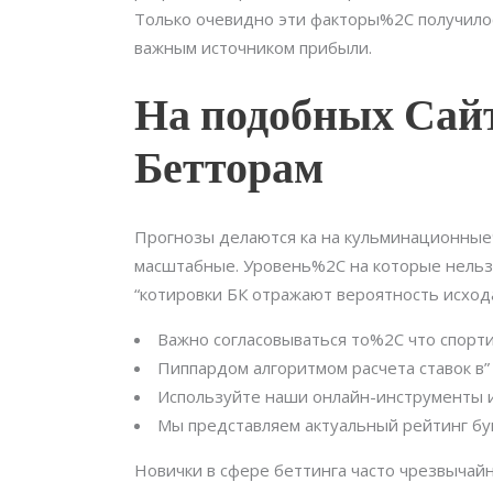
Только очевидно эти факторы%2C получилось
важным источником прибыли.
На подобных Сай
Бетторам
Прогнозы делаются ка на кульминационные
масштабные. Уровень%2C на которые нельзя
“котировки БК отражают вероятность исход
Важно согласовываться то%2C что спорт
Пиппардом алгоритмом расчета ставок в”
Используйте наши онлайн-инструменты и
Мы представляем актуальный рейтинг бу
Новички в сфере беттинга часто чрезвычай