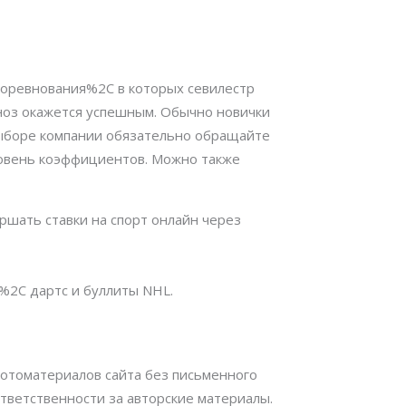
 соревнования%2C в которых севилестр
ноз окажется успешным. Обычно новички
выборе компании обязательно обращайте
овень коэффициентов. Можно также
ршать ставки на спорт онлайн через
%2C дартс и буллиты NHL.
фотоматериалов сайта без письменного
тветственности за авторские материалы.