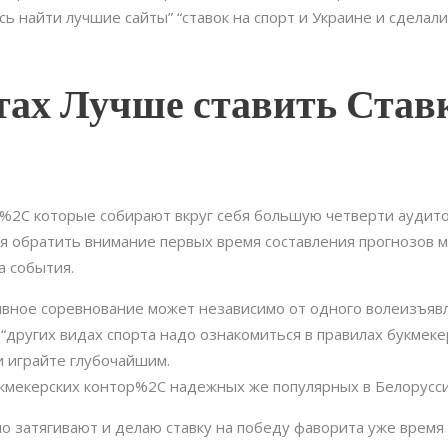
 найти лучшие сайты” “ставок на спорт и Украине и сделал
тах Лучше ставить Став
%2C которые собирают вкруг себя большую четверти аудито
 обратить внимание первых время составления прогнозов м
а события.
ивное соревнование может независимо от одного волеизъя
 “других видах спорта надо ознакомиться в правилах букмеке
 играйте глубочайшим.
кмекерских контор%2C надежных же популярных в Белорусси
но затягивают и делаю ставку на победу фаворита уже вре