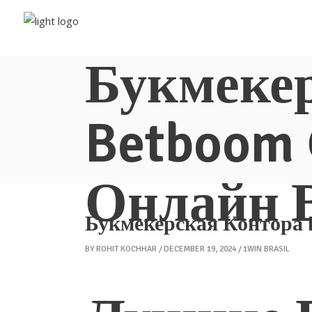
Букмекер
Betboom 
Онлайн В
Букмекерская Контора 
BY
ROHIT KOCHHAR
DECEMBER 19, 2024
1WIN BRASIL