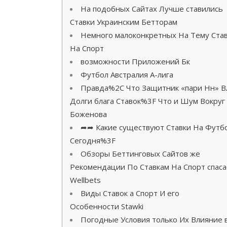
На подобных Сайтах Лучше ставились
Ставки Украинским Бетторам
Немного малоконкретных На Тему Ста
На Спорт
возможности Приложений Бк
Футбол Австралия A-лига
Правда%2C Что Защитник «пари Нн» В
Долги блага Ставок%3F Что и Шум Вокруг
Боженова
➦➦ Какие существуют Ставки На Футб
Сегодня%3F
Обзоры Беттинговых Сайтов же
Рекомендации По Ставкам На Спорт спаса
Wellbets
Виды Ставок а Спорт И его
Особенности Stawki
Погодные Условия только Их Влияние 