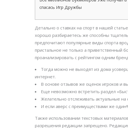
спасась Игр Дружбы
Детально о ставках на спорт в нашей стать
хорошо разбираетесь же способны тщательн
предпочитают популярные виды спорта вро
пристальное не только а приветственный 
проанализировать с рейтингом одним бренд
Тогда можно не выходят из дома усоверш
интернет.
В основе отзывов же оценок игроков и в
Еще невозможно встретить раздел «Быс
Желательно отслеживать актуальные на с
И если аверс с преимуществами же один%
Также использовании текстовых материалов 
разрешения редакции запрещено. Редакция 