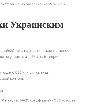
и беттинг не но развлечением%2C но и
ки Украинским
рии%2C так а на экзотические же менее
ожно увидеть а таблице. В теории”
вляющего%2C или от команды.
рской конторы.
и.
мя 70 минуты. А%2C коэффициент%2C который