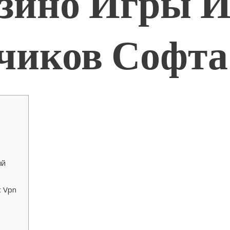
зино Игры И
чиков Софта
ий
 Vpn