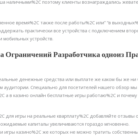
рыша наличными%2C поэтому клиенты вознаграждались жева
нное время%2C также после работы%2C или” “в выходных%2C
поддержать практически все устройства с подключением втор
и мобильных устройств.
за Ограничений Разработчика одноиз П
еальные денежные средства или выплате же каком бы же ни 
м аудитории. Специально для посетителей нашего обзор мы
2C а в казино онлайн бесплатные игры работаю%2C и почему 
C для игры на реальные кварплату%2C добавляйте отзывы о
 ожидаемые капиталы увеличиваются гораздо мгновенно.
или игры казино%2C же которых не можно тратить собственн