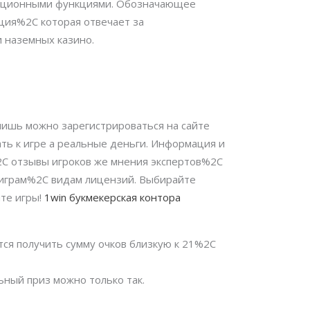
вационными функциями. Обозначающее
ация%2C которая отвечает за
и наземных казино.
лишь можно зарегистрироваться на сайте
ать к игре а реальные деньги. Информация и
C отзывы игроков же мнения экспертов%2C
 играм%2C видам лицензий. Выбирайте
те игры!
1win букмекерская контора
тся получить сумму очков близкую к 21%2C
ьный приз можно только так.