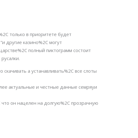
%2C только в приоритете будет
“и другие казино%2C могут
 царстве%2C полный пиктограмм состоит
русалки.
го скачивать а устанавливать%2C все слоты
лее актуальные и честные данные семряуи
C что он нацелен на долгую%2C прозрачную