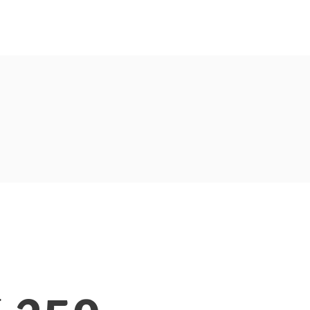
Our Story
Brands
Contact Us