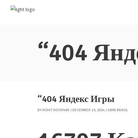
“404 Янд
“404 Яндекс Игры
BY
ROHIT KOCHHAR
DECEMBER 19, 2024
1WIN BRASIL