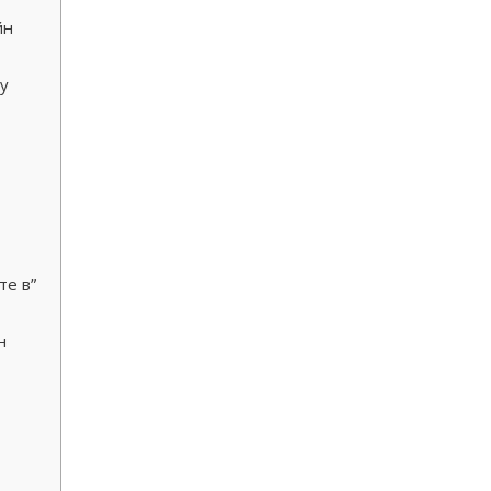
йн
у
е в”
н