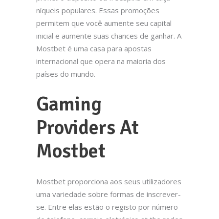
níqueis populares. Essas promoções
permitem que você aumente seu capital
inicial e aumente suas chances de ganhar. A
Mostbet é uma casa para apostas
internacional que opera na maioria dos
países do mundo.
Gaming
Providers At
Mostbet
Mostbet proporciona aos seus utilizadores
uma variedade sobre formas de inscrever-
se. Entre elas estão o registo por número