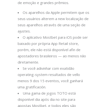
de emoção e grandes prêmios.
Os aparelhos da Apple permitem que os
seus usuários alterem a new localização de
seus aparelhos através de uma seção de
ajustes.
O aplicativo Mostbet para iOS pode ser
baixado por própria App Retail store,
porém, ele não está disponível afin de
apostadores brasileiros — ao menos não
diretamente.
Se você adivinhar com exatidão
operating-system resultados de vello
menos 9 dos 15 eventos, você ganhará
uma gratificación.
Uma gama de jogos TOTO está
disponível dia após dia no site para
apostas Mostbet, e todos eles são