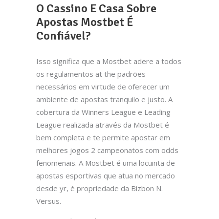
O Cassino E Casa Sobre
Apostas Mostbet É
Confiável?
Isso significa que a Mostbet adere a todos
os regulamentos at the padrões
necessários em virtude de oferecer um
ambiente de apostas tranquilo e justo. A
cobertura da Winners League e Leading
League realizada através da Mostbet é
bem completa e te permite apostar em
melhores jogos 2 campeonatos com odds
fenomenais. A Mostbet é uma locuinta de
apostas esportivas que atua no mercado
desde yr, é propriedade da Bizbon N.
Versus.