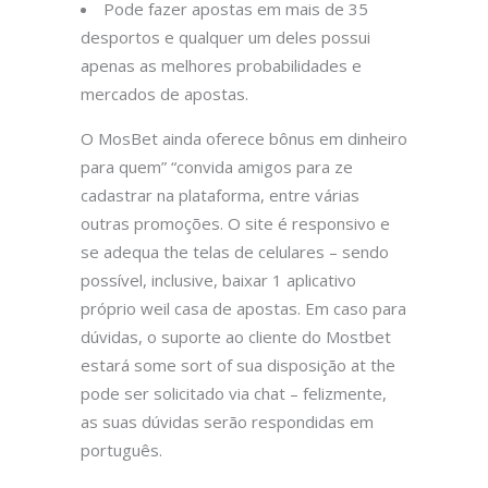
Pode fazer apostas em mais de 35
desportos e qualquer um deles possui
apenas as melhores probabilidades e
mercados de apostas.
O MosBet ainda oferece bônus em dinheiro
para quem” “convida amigos para ze
cadastrar na plataforma, entre várias
outras promoções. O site é responsivo e
se adequa the telas de celulares – sendo
possível, inclusive, baixar 1 aplicativo
próprio weil casa de apostas. Em caso para
dúvidas, o suporte ao cliente do Mostbet
estará some sort of sua disposição at the
pode ser solicitado via chat – felizmente,
as suas dúvidas serão respondidas em
português.