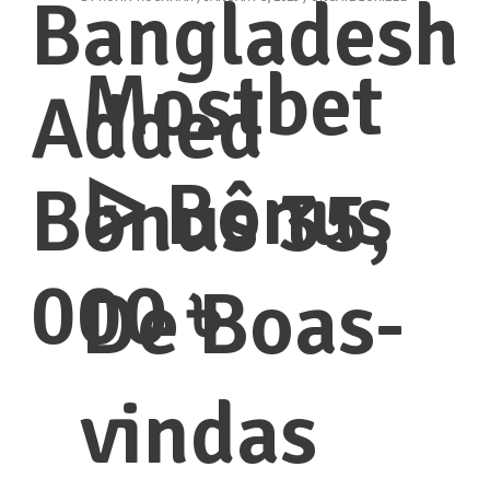
Bangladesh
Mostbet
Added
ᐉ Bônus
Bonus 35,
000 ৳
De Boas-
vindas