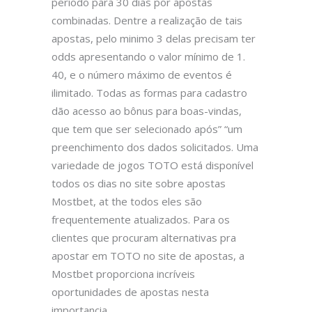
período para 30 dias por apostas
combinadas. Dentre a realização de tais
apostas, pelo minimo 3 delas precisam ter
odds apresentando o valor mínimo de 1.
40, e o número máximo de eventos é
ilimitado. Todas as formas para cadastro
dão acesso ao bônus para boas-vindas,
que tem que ser selecionado após” “um
preenchimento dos dados solicitados. Uma
variedade de jogos TOTO está disponível
todos os dias no site sobre apostas
Mostbet, at the todos eles são
frequentemente atualizados. Para os
clientes que procuram alternativas pra
apostar em TOTO no site de apostas, a
Mostbet proporciona incríveis
oportunidades de apostas nesta
importancia.