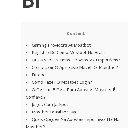
Br
Content
Gaming Providers At Mostbet
Registro De Conta Mostbet No Brasil
Quais São Os Tipos De Apostas Disponíveis?
Como Usar O Aplicativo Móvel Da Mostbet?
Futebol
Como Fazer O Mostbet Login?
O Cassino E Casa Para Apostas Mostbet É
Confiável?
Jogos Com Jackpot
Mostbet Brasil Revisão
Quais Opções Na Apostas Esportivas Há No
Mostbet?