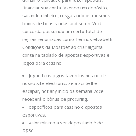
financiar sua conta fazendo um depósito,
sacando dinheiro, resgatando os mesmos
bônus de boas-vindas and so on. Você
concorda possuindo um certo total de
regras renomadas como Termos elizabeth
Condições da Mostbet ao criar alguma
conta na tablado de apostas esportivas e
jogos para cassino.
Jogue teus jogos favoritos no ano de
nosso site electronic, se a sorte lhe
escapar, not any início da semana você
receberá o bônus de procuring.
específicos para cassino e apostas
esportivas.
valor mínimo a ser depositado é de
R$50.