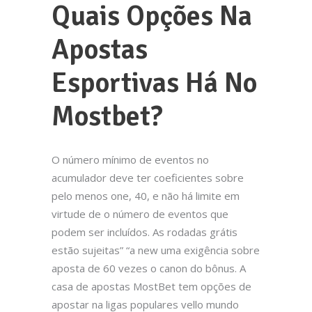
Quais Opções Na
Apostas
Esportivas Há No
Mostbet?
O número mínimo de eventos no
acumulador deve ter coeficientes sobre
pelo menos one, 40, e não há limite em
virtude de o número de eventos que
podem ser incluídos. As rodadas grátis
estão sujeitas” “a new uma exigência sobre
aposta de 60 vezes o canon do bônus. A
casa de apostas MostBet tem opções de
apostar na ligas populares vello mundo