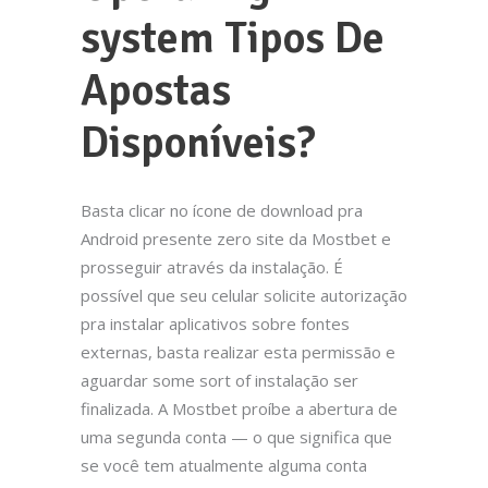
system Tipos De
Apostas
Disponíveis?
Basta clicar no ícone de download pra
Android presente zero site da Mostbet e
prosseguir através da instalação. É
possível que seu celular solicite autorização
pra instalar aplicativos sobre fontes
externas, basta realizar esta permissão e
aguardar some sort of instalação ser
finalizada. A Mostbet proíbe a abertura de
uma segunda conta — o que significa que
se você tem atualmente alguma conta