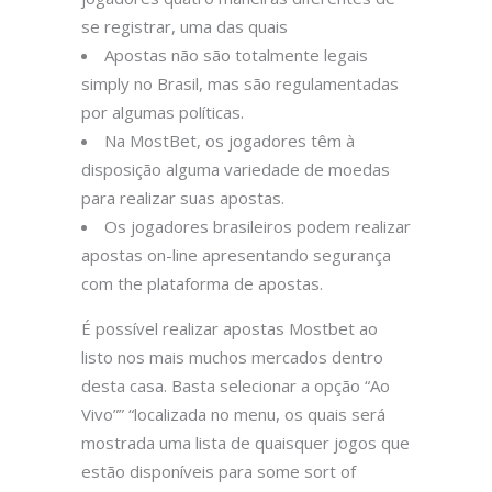
se registrar, uma das quais
Apostas não são totalmente legais
simply no Brasil, mas são regulamentadas
por algumas políticas.
Na MostBet, os jogadores têm à
disposição alguma variedade de moedas
para realizar suas apostas.
Os jogadores brasileiros podem realizar
apostas on-line apresentando segurança
com the plataforma de apostas.
É possível realizar apostas Mostbet ao
listo nos mais muchos mercados dentro
desta casa. Basta selecionar a opção “Ao
Vivo”” “localizada no menu, os quais será
mostrada uma lista de quaisquer jogos que
estão disponíveis para some sort of