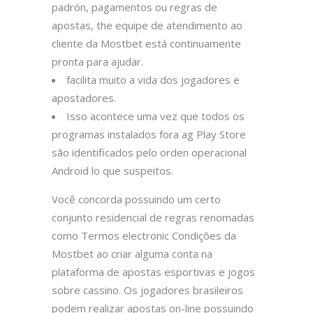
padrón, pagamentos ou regras de
apostas, the equipe de atendimento ao
cliente da Mostbet está continuamente
pronta para ajudar.
facilita muito a vida dos jogadores e
apostadores.
Isso acontece uma vez que todos os
programas instalados fora ag Play Store
são identificados pelo orden operacional
Android lo que suspeitos.
Você concorda possuindo um certo
conjunto residencial de regras renomadas
como Termos electronic Condições da
Mostbet ao criar alguma conta na
plataforma de apostas esportivas e jogos
sobre cassino. Os jogadores brasileiros
podem realizar apostas on-line possuindo