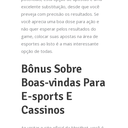
excelente substituição, desde que você
preveja com precisão os resultados. Se
você aprecia uma boa dose para ação e
não quer esperar pelos resultados do
game, colocar suas apostas na área de
esportes ao listo é a mais interessante
opção de todas.
Bônus Sobre
Boas-vindas Para
E-sports E
Cassinos
Ao visitar o site oficial da Mostbet, você é