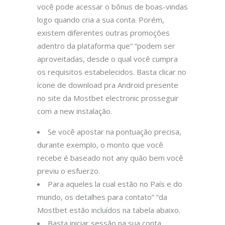
você pode acessar o bônus de boas-vindas
logo quando cria a sua conta. Porém,
existem diferentes outras promoções
adentro da plataforma que” “podem ser
aproveitadas, desde o qual você cumpra
os requisitos estabelecidos. Basta clicar no
ícone de download pra Android presente
no site da Mostbet electronic prosseguir
com a new instalação.
Se você apostar na pontuação precisa,
durante exemplo, o monto que você
recebe é baseado not any quão bem você
previu o esfuerzo.
Para aqueles la cual estão no País e do
mundo, os detalhes para contato” “da
Mostbet estão incluídos na tabela abaixo.
Basta iniciar sessão na sua conta