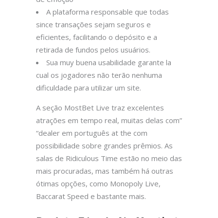
A plataforma responsable que todas
since transações sejam seguros e
eficientes, facilitando o depósito e a
retirada de fundos pelos usuários.
Sua muy buena usabilidade garante la
cual os jogadores não terão nenhuma
dificuldade para utilizar um site.
A seção MostBet Live traz excelentes
atrações em tempo real, muitas delas com”
“dealer em português at the com
possibilidade sobre grandes prêmios. As
salas de Ridiculous Time estão no meio das
mais procuradas, mas também há outras
ótimas opções, como Monopoly Live,
Baccarat Speed e bastante mais.