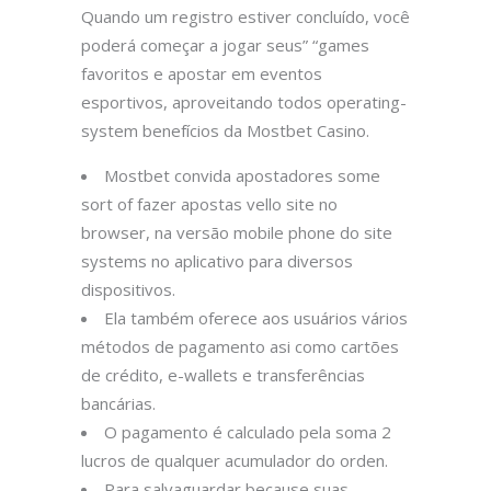
Quando um registro estiver concluído, você
poderá começar a jogar seus” “games
favoritos e apostar em eventos
esportivos, aproveitando todos operating-
system benefícios da Mostbet Casino.
Mostbet convida apostadores some
sort of fazer apostas vello site no
browser, na versão mobile phone do site
systems no aplicativo para diversos
dispositivos.
Ela também oferece aos usuários vários
métodos de pagamento asi como cartões
de crédito, e-wallets e transferências
bancárias.
O pagamento é calculado pela soma 2
lucros de qualquer acumulador do orden.
Para salvaguardar because suas