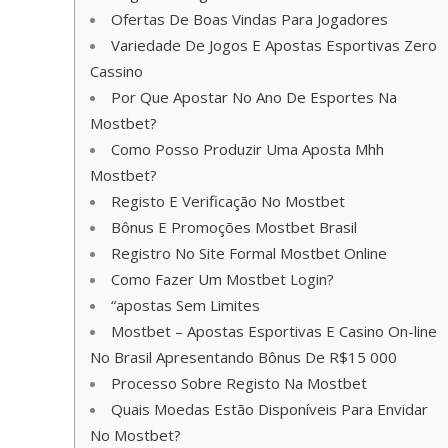
Ofertas De Boas Vindas Para Jogadores
Variedade De Jogos E Apostas Esportivas Zero
Cassino
Por Que Apostar No Ano De Esportes Na
Mostbet?
Como Posso Produzir Uma Aposta Mhh
Mostbet?
Registo E Verificação No Mostbet
Bônus E Promoções Mostbet Brasil
Registro No Site Formal Mostbet Online
Como Fazer Um Mostbet Login?
“apostas Sem Limites
Mostbet – Apostas Esportivas E Casino On-line
No Brasil Apresentando Bônus De R$15 000
Processo Sobre Registo Na Mostbet
Quais Moedas Estão Disponíveis Para Envidar
No Mostbet?