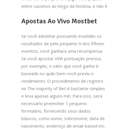
entre cassinos ao longo da história, e não é
Apostas Ao Vivo Mostbet
Se você adivinhar possuindo exatidão os
resultados de pelo pequeno 9 dos fifteen
eventos, você ganhará uma recompensa.
Se você apostar mhh pontuação precisa,
por exemplo, o valor que você ganha é
baseado no quão bem você previu o
rendimiento. O procedimento de registro
na The majority of Bet é bastante simples
e leva apenas alguns min. Para isso, será
necessário preencher 1 pequeno
formulário, fornecendo seus dados
básicos, como nome, sobrenome, data de
nascimento, endereço de email-based etc.