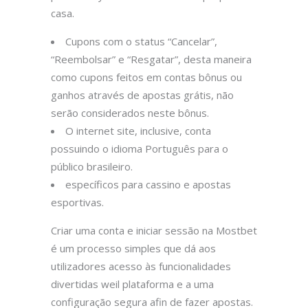
casa.
Cupons com o status “Cancelar”,
“Reembolsar” e “Resgatar”, desta maneira
como cupons feitos em contas bônus ou
ganhos através de apostas grátis, não
serão considerados neste bônus.
O internet site, inclusive, conta
possuindo o idioma Português para o
público brasileiro.
específicos para cassino e apostas
esportivas.
Criar uma conta e iniciar sessão na Mostbet
é um processo simples que dá aos
utilizadores acesso às funcionalidades
divertidas weil plataforma e a uma
configuração segura afin de fazer apostas.