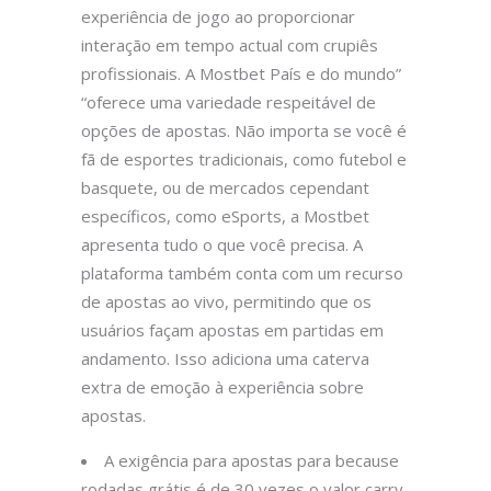
experiência de jogo ao proporcionar
interação em tempo actual com crupiês
profissionais. A Mostbet País e do mundo”
“oferece uma variedade respeitável de
opções de apostas. Não importa se você é
fã de esportes tradicionais, como futebol e
basquete, ou de mercados cependant
específicos, como eSports, a Mostbet
apresenta tudo o que você precisa. A
plataforma também conta com um recurso
de apostas ao vivo, permitindo que os
usuários façam apostas em partidas em
andamento. Isso adiciona uma caterva
extra de emoção à experiência sobre
apostas.
A exigência para apostas para because
rodadas grátis é de 30 vezes o valor carry