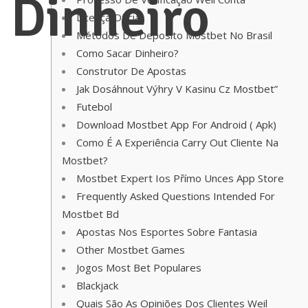
Dinheiro
Licença Oficial
Métodos De Deposito Mostbet No Brasil
Como Sacar Dinheiro?
Construtor De Apostas
Jak Dosáhnout Výhry V Kasinu Cz Mostbet”
Futebol
Download Mostbet App For Android ( Apk)
Como É A Experiência Carry Out Cliente Na
Mostbet?
Mostbet Expert Ios Přímo Unces App Store
Frequently Asked Questions Intended For
Mostbet Bd
Apostas Nos Esportes Sobre Fantasia
Other Mostbet Games
Jogos Most Bet Populares
Blackjack
Quais São As Opiniões Dos Clientes Weil