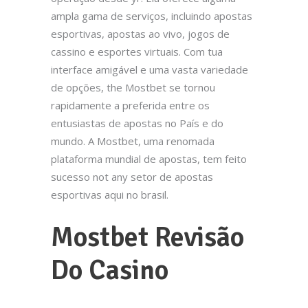
ampla gama de serviços, incluindo apostas
esportivas, apostas ao vivo, jogos de
cassino e esportes virtuais. Com tua
interface amigável e uma vasta variedade
de opções, the Mostbet se tornou
rapidamente a preferida entre os
entusiastas de apostas no País e do
mundo. A Mostbet, uma renomada
plataforma mundial de apostas, tem feito
sucesso not any setor de apostas
esportivas aqui no brasil.
Mostbet Revisão
Do Casino