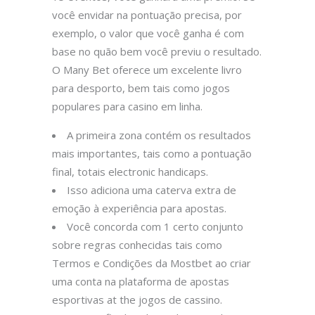
você envidar na pontuação precisa, por
exemplo, o valor que você ganha é com
base no quão bem você previu o resultado.
O Many Bet oferece um excelente livro
para desporto, bem tais como jogos
populares para casino em linha.
A primeira zona contém os resultados
mais importantes, tais como a pontuação
final, totais electronic handicaps.
Isso adiciona uma caterva extra de
emoção à experiência para apostas.
Você concorda com 1 certo conjunto
sobre regras conhecidas tais como
Termos e Condições da Mostbet ao criar
uma conta na plataforma de apostas
esportivas at the jogos de cassino.