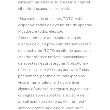
elizabeth para isso é só acessar o internet
site oficial usando o nosso link.
Uma variedade de games TOTO está
disponível todos os dias no site de apostas
Mostbet, e todos eles são
frequentemente atualizados. Para os
clientes os quais procuram alternativas afin
de apostar em TOTO no site de apostas, a
Mostbet oferece incríveis oportunidades
de apostas nesta categoria. A plataforma
oferece suporte 24 horas por rato, 7 dias
por semana, por meio de bate-papo ao
vivo, e-mail e telefone. Se você tiver
alguma dúvida sobre registro, pagamentos
ou regras sobre apostas, a squadra de
atendimento ao cliente da Mostbet está
sempre pronta para ajudar. Você pode