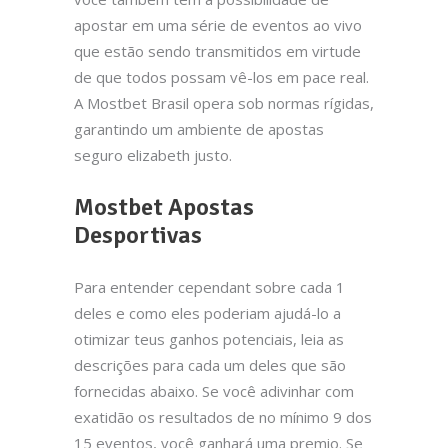
apostar em uma série de eventos ao vivo
que estão sendo transmitidos em virtude
de que todos possam vê-los em pace real.
A Mostbet Brasil opera sob normas rígidas,
garantindo um ambiente de apostas
seguro elizabeth justo.
Mostbet Apostas
Desportivas
Para entender cependant sobre cada 1
deles e como eles poderiam ajudá-lo a
otimizar teus ganhos potenciais, leia as
descrições para cada um deles que são
fornecidas abaixo. Se você adivinhar com
exatidão os resultados de no mínimo 9 dos
15 eventos, você ganhará uma premio. Se