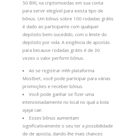
50 BRL na criptomoedas em sua conta
para servir elegível para exista tipo de
bônus. Um bônus sobre 100 rodadas grátis
é dado ao participante com qualquer
depósito bem-sucedido, com o limite do
depósito por vida. A exigência de apostas
para because rodadas grátis é de 30
vezes o valor perform bônus.
Ao se registrar mhh plataforma
Mostbet, você pode participar para várias
promoções e receber bônus.
Você pode ganhar se fizer uma
intencionadamente no local no qual a bola
ajajai cair.
Esses bônus aumentam
significativamente o seu ter a possibilidade
de de aposta, dando-lhe mais chances