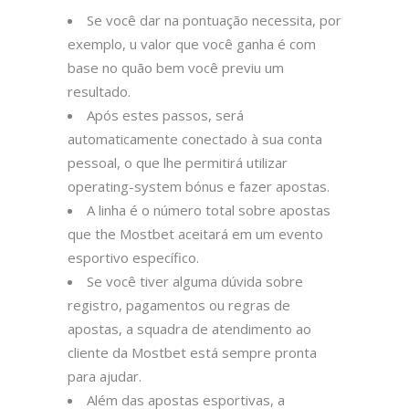
Se você dar na pontuação necessita, por
exemplo, u valor que você ganha é com
base no quão bem você previu um
resultado.
Após estes passos, será
automaticamente conectado à sua conta
pessoal, o que lhe permitirá utilizar
operating-system bónus e fazer apostas.
A linha é o número total sobre apostas
que the Mostbet aceitará em um evento
esportivo específico.
Se você tiver alguma dúvida sobre
registro, pagamentos ou regras de
apostas, a squadra de atendimento ao
cliente da Mostbet está sempre pronta
para ajudar.
Além das apostas esportivas, a