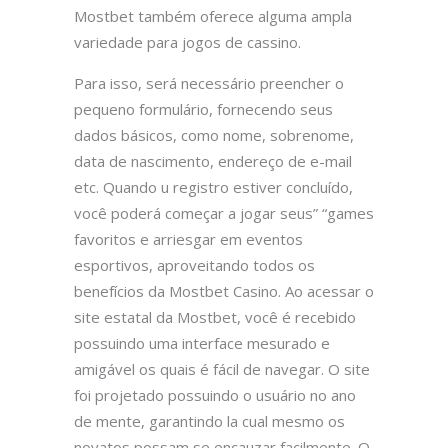
Mostbet também oferece alguma ampla
variedade para jogos de cassino.
Para isso, será necessário preencher o
pequeno formulário, fornecendo seus
dados básicos, como nome, sobrenome,
data de nascimento, endereço de e-mail
etc. Quando u registro estiver concluído,
você poderá começar a jogar seus” “games
favoritos e arriesgar em eventos
esportivos, aproveitando todos os
benefícios da Mostbet Casino. Ao acessar o
site estatal da Mostbet, você é recebido
possuindo uma interface mesurado e
amigável os quais é fácil de navegar. O site
foi projetado possuindo o usuário no ano
de mente, garantindo la cual mesmo os
novatos possam se encauzar facilmente. O