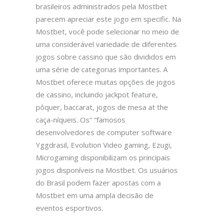
brasileiros administrados pela Mostbet
parecem apreciar este jogo em specific. Na
Mostbet, você pode selecionar no meio de
uma considerável variedade de diferentes
jogos sobre cassino que são divididos em
uma série de categorias importantes. A
Mostbet oferece muitas opções de jogos
de cassino, incluindo jackpot feature,
pôquer, baccarat, jogos de mesa at the
caça-níqueis. Os” “famosos
desenvolvedores de computer software
Yggdrasil, Evolution Video gaming, Ezugi,
Microgaming disponibilizam os principais
jogos disponíveis na Mostbet. Os usuários
do Brasil podem fazer apostas com a
Mostbet em uma ampla decisão de
eventos esportivos.