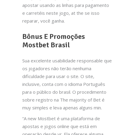
apostar usando as linhas para pagamento
e carretéis neste jogo, at the se isso
reparar, você ganha.
Bônus E Promoções
Mostbet Brasil
Sua excelente usabilidade responsable que
os jogadores não terão nenhuma
dificuldade para usar o site. O site,
inclusive, conta com o idioma Português
para o público do brasil. O procedimento
sobre registro na The majority of Bet é
muy simples e leva apenas alguns min.
“A new Mostbet é uma plataforma de
apostas e jogos online que está em
operação desde yr. Ela oferece alguma