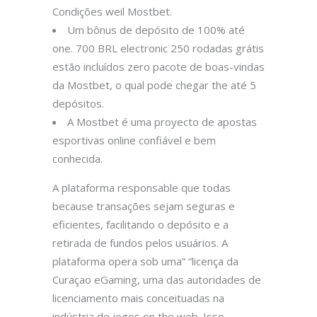
Condições weil Mostbet.
Um bônus de depósito de 100% até
one. 700 BRL electronic 250 rodadas grátis
estão incluídos zero pacote de boas-vindas
da Mostbet, o qual pode chegar the até 5
depósitos.
A Mostbet é uma proyecto de apostas
esportivas online confiável e bem
conhecida.
A plataforma responsable que todas
because transações sejam seguras e
eficientes, facilitando o depósito e a
retirada de fundos pelos usuários. A
plataforma opera sob uma” “licença da
Curaçao eGaming, uma das autoridades de
licenciamento mais conceituadas na
indústria de jogos on the web. Isso