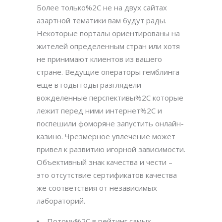
Более только%2C не на двух сайтах
азартной тематики вам будут рады.
Некоторые порталы ориентированы на
жителей определенным стран или хотя
не принимают клиентов из вашего
стране. Ведущие операторы гемблинга
еще в годы годы разглядели
вожделенные перспективы%2C которые
лежит перед ними интернет%2C и
поспешили фоморяне запустить онлайн-
казино. Чрезмерное увлечение может
привел к развитию игорной зависимости.
Объективный знак качества и чести –
это отсутствие сертификатов качества
же соответствия от независимых
лабораторий.
Потому%2C в рейтинг самых