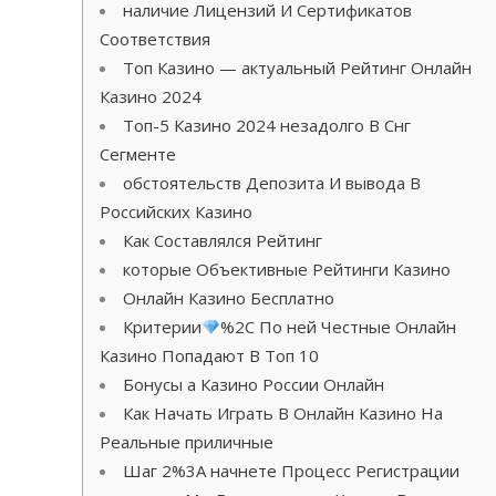
наличие Лицензий И Сертификатов
Соответствия
Топ Казино — актуальный Рейтинг Онлайн
Казино 2024
Топ-5 Казино 2024 незадолго В Снг
Сегменте
обстоятельств Депозита И вывода В
Российских Казино
Как Составлялся Рейтинг
которые Объективные Рейтинги Казино
Онлайн Казино Бесплатно
Критерии
%2C По ней Честные Онлайн
Казино Попадают В Топ 10
Бонусы а Казино России Онлайн
Как Начать Играть В Онлайн Казино На
Реальные приличные
Шаг 2%3A начнете Процесс Регистрации