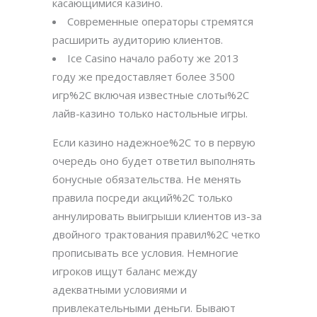
касающимися казино.
Современные операторы стремятся
расширить аудиторию клиентов.
Ice Casino начало работу же 2013
году же предоставляет более 3500
игр%2C включая известные слоты%2C
лайв-казино только настольные игры.
Если казино надежное%2C то в первую
очередь оно будет ответил выполнять
бонусные обязательства. Не менять
правила посреди акций%2C только
аннулировать выигрыши клиентов из-за
двойного трактования правил%2C четко
прописывать все условия. Немногие
игроков ищут баланс между
адекватными условиями и
привлекательными деньги. Бывают