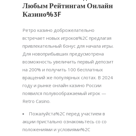
Любым Рейтингам Онлайн
Казино%3F
Ретро казино доброжелательно
встречает новых игроков%2C предлагая
привлекательный бонус для начала игры.
Для новоприбывших предусмотрена
возможность увеличить первый депозит
на 200% и получить 100 бесплатных
вращений же популярных слотах. В 2024
году и рынке онлайн казино России
появился полувоображаемый игрок —
Retro Casino.
Пожалуйста%2C перед участием в
акции пристально ознакомьтесь со со
положениями и условиями%2C