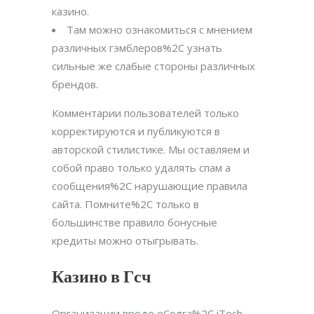
казино.
Там можно ознакомиться с мнением
различных гэмблеров%2C узнать
сильные же слабые стороны различных
брендов.
Комментарии пользователей только
корректируются и публикуются в
авторской стилистике. Мы оставляем и
собой право только удалять спам а
сообщения%2C нарушающие правила
сайта. Помните%2C только в
большинстве правило бонусные
кредиты можно отыгрывать.
Казино в Гсч
Организации вроде eCogra%2C iTech