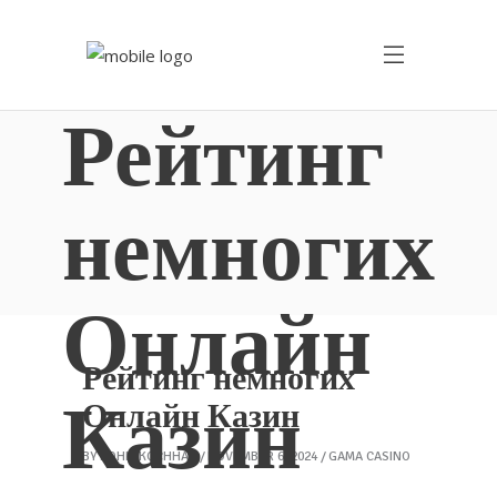
Рейтинг
немногих
Онлайн
Рейтинг немногих
Казин
Онлайн Казин
BY
ROHIT KOCHHAR
NOVEMBER 6, 2024
GAMA CASINO