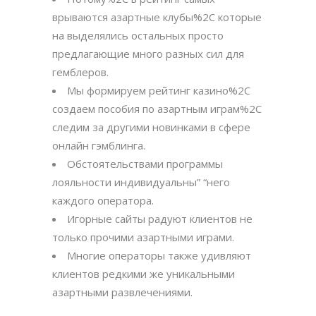
врываются азартные клубы%2C которые
на выделялись остальных просто
предлагающие много разных сил для
гемблеров.
Мы формируем рейтинг казино%2C
создаем пособия по азартным играм%2C
следим за другими новинками в сфере
онлайн гэмблинга.
Обстоятельствами программы
лояльности индивидуальны” “него
каждого оператора.
Игорные сайты радуют клиентов не
только прочими азартными играми.
Многие операторы также удивляют
клиентов редкими же уникальными
азартными развлечениями.