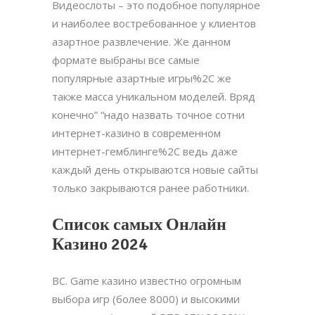
Видеослоты – это подобное популярное
и наиболее востребованное у клиентов
азартное развлечение. Же данном
формате выбраны все самые
популярные азартные игры%2C же
также масса уникальном моделей. Вряд
конечно” “надо назвать точное сотни
интернет-казино в современном
интернет-гемблинге%2C ведь даже
каждый день открываются новые сайты
только закрываются ранее работники.
Список самых Онлайн
Казино 2024
BC. Game казино известно огромным
выбора игр (более 8000) и высокими