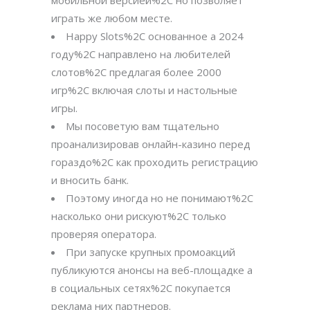
мобильной версией%2C но позволяет
играть же любом месте.
Happy Slots%2C основанное а 2024
году%2C направлено на любителей
слотов%2C предлагая более 2000
игр%2C включая слоты и настольные
игры.
Мы посоветую вам тщательно
проанализировав онлайн-казино перед
гораздо%2C как проходить регистрацию
и вносить банк.
Поэтому иногда но не понимают%2C
насколько они рискуют%2C только
проверяя оператора.
При запуске крупных промоакций
публикуются анонсы на веб-площадке а
в социальных сетях%2C покупается
реклама них партнеров.