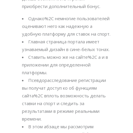
приобрести дополнительный бонус.
Однако%2C немногие пользователей
оценивают него как надежную а
удобную платформу для ставок на спорт.
Главная страница портала имеет
узнаваемый дизайн в сине-белых тонах.
Ставить можно же на сайте%2C а и в
приложении для определенной
платформы.
Псевдорасследование регистрации
вы получат доступ ко об функциям
сайта%2C вплоть возможность делать
ставки на спорт и следить за
результатами в режиме реальными
времени.
В этом абзаце мы рассмотрим