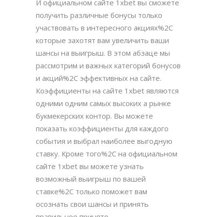
И официальном сайте 1xbet вы сможете
получить различные бонусы только
участвовать в интересного акциях%2C
которые захотят вам увеличить ваши
шансы на выигрыш. В этом абзаце мы
рассмотрим и важных категорий бонусов
и акций%2C эффективных на сайте.
Коэффициенты на сайте 1xbet являются
одними одним самых высоких а рынке
букмекерских контор. Вы можете
показать коэффициенты для каждого
события и выбрал наиболее выгодную
ставку. Кроме того%2C на официальном
сайте 1xbet вы можете узнать
возможный выигрыш по вашей
ставке%2C только поможет вам
осознать свои шансы и принять
правильное принято.