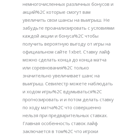
немногочисленных различных бонусов и
акций%2C которые смогут вам
увеличить свои шансы на выигрыш. Не
забудьте проанализировать с условиями
каждой акции и бонуса%2C чтобы
получить вероятную выгоду от игры на
официальном сайте 1xbet. Ставку лайф
можно сделать конца до конца матча
или соревнования%2C только
значительно увеличивает шанс на
выигрыш. Севилестр можете наблюдать
и ходом игры%2C вдумываться%2C
прогнозировать и и потом делать ставку
по ходу матча%2C что совершенно
нельзя при предварительных ставках.
Главная особенность ставок лайф
заключается в том%2C что игроки