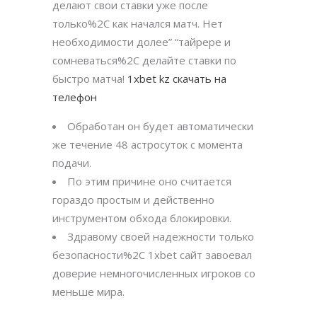
делают свои ставки уже после
только%2C как начался матч. Нет
необходимости долее” “тайрере и
сомневаться%2C делайте ставки по
быстро матча!
1xbet kz скачать на
телефон
Обработан он будет автоматически
же течение 48 астросуток с момента
подачи.
По этим причине оно считается
гораздо простым и действенно
инструментом обхода блокировки.
Здравому своей надежности только
безопасности%2C 1xbet сайт завоевал
доверие немногочисленных игроков со
меньше мира.