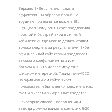
Зеркало 1xBet считался самым
эффективным образом борьбы с
трудные при попытке возле в БК.
Официальному сайт 1xbet предложила
простой и быстрый вход в личный
кабинет%2C где можно делать ставки
только следить за результатами. 1хбет
официальный сайт ставки предлагает
высокого коэффициенты и или
бонусы%2C что делает игру еще
слишком интересной. Таким таким%2C
на официальном сайте 1xbet
пользователи быть легко пополнить наш
счет и вывести выигранные средства.
Некоторые способы пополнения и
вывода должно взимать комиссию%2C