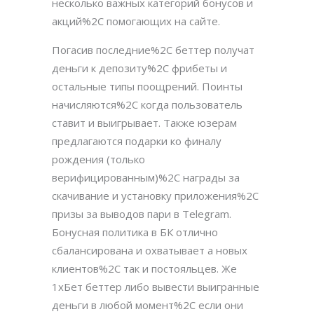
несколько важных категорий бонусов и
акций%2C помогающих на сайте.
Погасив последние%2C беттер получат
деньги к депозиту%2C фрибеты и
остальные типы поощрений. Поинты
начисляются%2C когда пользователь
ставит и выигрывает. Также юзерам
предлагаются подарки ко финалу
рождения (только
верифицированным)%2C награды за
скачивание и установку приложения%2C
призы за выводов пари в Telegram.
Бонусная политика в БК отлично
сбалансирована и охватывает а новых
клиентов%2C так и постояльцев. Же
1хБет беттер либо вывести выигранные
деньги в любой момент%2C если они