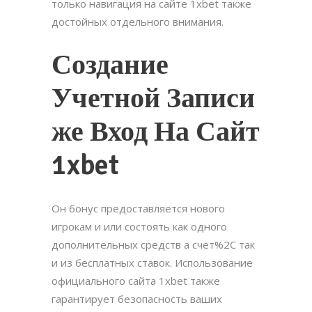
только навигация на сайте 1xbet также
достойных отдельного внимания.
Создание
Учетной Записи
же Вход На Сайт
1xbet
Он бонус предоставляется нового
игрокам и или состоять как одного
дополнительных средств а счет%2C так
и из бесплатных ставок. Использование
официального сайта 1xbet также
гарантирует безопасность ваших