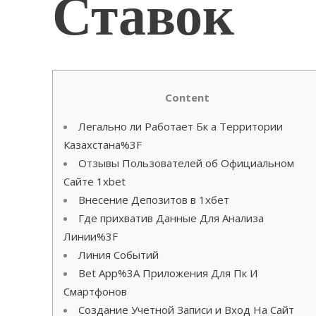
Ставок
Content
Легально ли Работает Бк а Территории
Казахстана%3F
Отзывы Пользователей об Официальном
Сайте 1xbet
Внесение Депозитов в 1хбет
Где прихватив Данные Для Анализа
Линии%3F
Линия Событий
Bet App%3A Приложения Для Пк И
Смартфонов
Создание Учетной Записи и Вход На Сайт