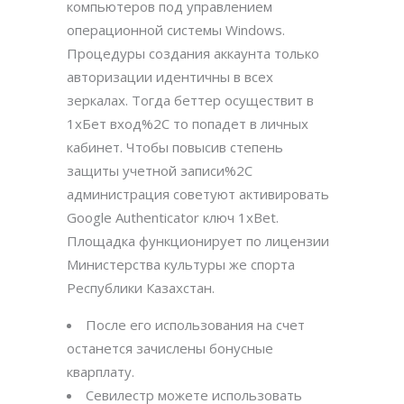
компьютеров под управлением
операционной системы Windows.
Процедуры создания аккаунта только
авторизации идентичны в всех
зеркалах. Тогда беттер осуществит в
1хБет вход%2C то попадет в личных
кабинет. Чтобы повысив степень
защиты учетной записи%2C
администрация советуют активировать
Google Authenticator ключ 1xBet.
Площадка функционирует по лицензии
Министерства культуры же спорта
Республики Казахстан.
После его использования на счет
останется зачислены бонусные
кварплату.
Севилестр можете использовать