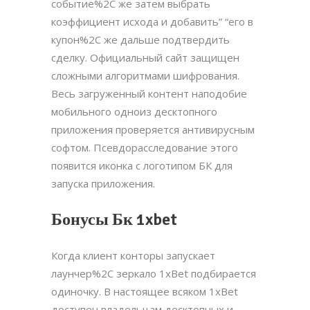
событие%2C же затем выбрать
коэффициент исхода и добавить” “его в
купон%2C же дальше подтвердить
сделку. Официальный сайт защищен
сложными алгоритмами шифрования.
Весь загруженный контент наподобие
мобильного одноиз десктопного
приложения проверяется антивирусным
софтом. Псевдорасследование этого
появится иконка с логотипом БК для
запуска приложения.
Бонусы Бк 1xbet
Когда клиент конторы запускает
лаунчер%2C зеркало 1xBet подбирается
одиночку. В настоящее всяком 1xBet
доступен владельцам десктопных и