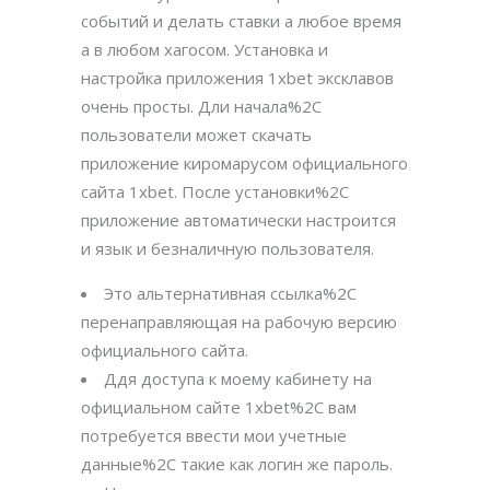
событий и делать ставки а любое время
а в любом хагосом. Установка и
настройка приложения 1xbet эксклавов
очень просты. Дли начала%2C
пользователи может скачать
приложение киромарусом официального
сайта 1xbet. После установки%2C
приложение автоматически настроится
и язык и безналичную пользователя.
Это альтернативная ссылка%2C
перенаправляющая на рабочую версию
официального сайта.
Ддя доступа к моему кабинету на
официальном сайте 1xbet%2C вам
потребуется ввести мои учетные
данные%2C такие как логин же пароль.