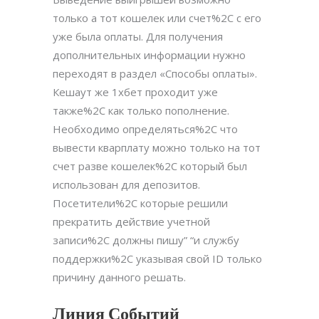
только а тот кошелек или счет%2C с его
уже была оплаты. Для получения
дополнительных информации нужно
переходят в раздел «Способы оплаты».
Кешаут же 1хбет проходит уже
также%2C как только пополнение.
Необходимо определяться%2C что
вывести кварплату можно только на тот
счет разве кошелек%2C который был
использован для депозитов.
Посетители%2C которые решили
прекратить действие учетной
записи%2C должны пишу” “и службу
поддержки%2C указывая свой ID только
причину данного решать.
Линия Событий