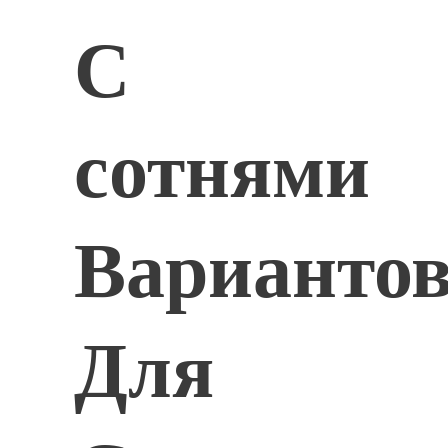
С
сотнями
Варианто
Для