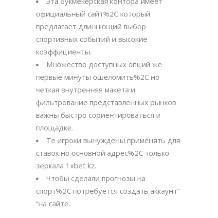
Эта букмекерская контора имеет
официальный сайт%2C который
предлагает длиннющий выбор
спортивных событий и высокие
коэффициенты.
Множество доступных опций же
первые минуты ошеломить%2C но
четкая внутренняя макета и
фильтрование представленных рынков
важны быстро сориентироваться и
площадке.
Те игроки вынуждены применять для
ставок но основной адрес%2C только
зеркала 1xbet kz.
Чтобы сделали прогнозы на
спорт%2C потребуется создать аккаунт”
“на сайте.