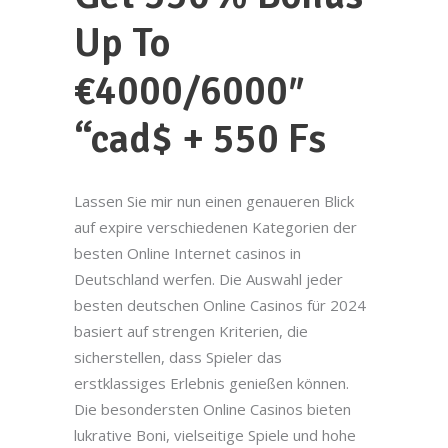
Up To
€4000/6000″
“cad$ + 550 Fs
Lassen Sie mir nun einen genaueren Blick
auf expire verschiedenen Kategorien der
besten Online Internet casinos in
Deutschland werfen. Die Auswahl jeder
besten deutschen Online Casinos für 2024
basiert auf strengen Kriterien, die
sicherstellen, dass Spieler das
erstklassiges Erlebnis genießen können.
Die besondersten Online Casinos bieten
lukrative Boni, vielseitige Spiele und hohe