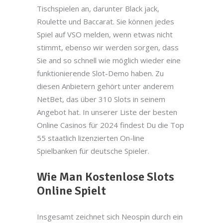
Tischspielen an, darunter Black jack,
Roulette und Baccarat. Sie können jedes
Spiel auf VSO melden, wenn etwas nicht
stimmt, ebenso wir werden sorgen, dass
Sie and so schnell wie möglich wieder eine
funktionierende Slot-Demo haben. Zu
diesen Anbietern gehört unter anderem
NetBet, das über 310 Slots in seinem
Angebot hat. In unserer Liste der besten
Online Casinos für 2024 findest Du die Top
55 staatlich lizenzierten On-line
Spielbanken für deutsche Spieler.
Wie Man Kostenlose Slots
Online Spielt
Insgesamt zeichnet sich Neospin durch ein