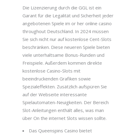
Die Lizenzierung durch die GGL ist ein
Garant für die Legalität und Sicherheit jeder
angebotenen Spiele im or her online casino
throughout Deutschland. In 2024 müssen
Sie sich nicht nur auf kostenlose Cent-Slots
beschränken. Diese neueren Spiele bieten
viele unterhaltsame Bonus-Runden und
Freispiele. Außerdem kommen direkte
kostenlose Casino-Slots mit
beeindruckenden Grafiken sowie
Spezialeffekten. Zusätzlich aufspüren Sie
auf der Webseite interessante
Spielautomaten-Neuigkeiten. Der Bereich
Slot-Anleitungen enthält alles, was man
über On the internet Slots wissen sollte.
Das Queenspins Casino bietet