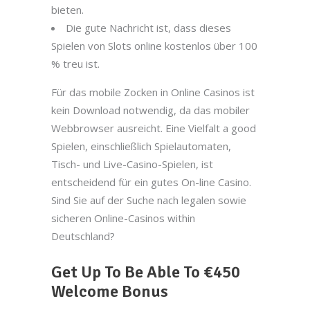
bieten.
Die gute Nachricht ist, dass dieses
Spielen von Slots online kostenlos über 100
% treu ist.
Für das mobile Zocken in Online Casinos ist
kein Download notwendig, da das mobiler
Webbrowser ausreicht. Eine Vielfalt a good
Spielen, einschließlich Spielautomaten,
Tisch- und Live-Casino-Spielen, ist
entscheidend für ein gutes On-line Casino.
Sind Sie auf der Suche nach legalen sowie
sicheren Online-Casinos within
Deutschland?
Get Up To Be Able To €450
Welcome Bonus