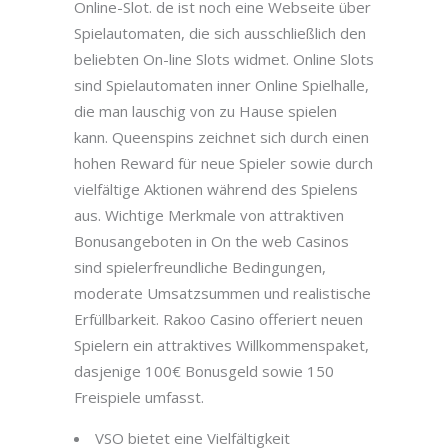
Online-Slot. de ist noch eine Webseite über
Spielautomaten, die sich ausschließlich den
beliebten On-line Slots widmet. Online Slots
sind Spielautomaten inner Online Spielhalle,
die man lauschig von zu Hause spielen
kann. Queenspins zeichnet sich durch einen
hohen Reward für neue Spieler sowie durch
vielfältige Aktionen während des Spielens
aus. Wichtige Merkmale von attraktiven
Bonusangeboten in On the web Casinos
sind spielerfreundliche Bedingungen,
moderate Umsatzsummen und realistische
Erfüllbarkeit. Rakoo Casino offeriert neuen
Spielern ein attraktives Willkommenspaket,
dasjenige 100€ Bonusgeld sowie 150
Freispiele umfasst.
VSO bietet eine Vielfältigkeit