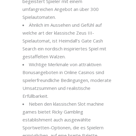
begeistert Spieler mit einem
umfangreichen Angebot an über 300
Spielautomaten.
Ähnlich im Aussehen und Gefühl auf
welche art der klassische Zeus III-
Spielautomat, ist Heimdall’s Gate Cash
Search ein nordisch inspiriertes Spiel mit
gestaffelten Walzen.
Wichtige Merkmale von attraktiven
Bonusangeboten in Online Casinos sind
spielerfreundliche Bedingungen, moderate
Umsatzsummen und realistische
Erfüllbarkeit.
Neben den klassischen Slot machine
games bietet Ricky Gambling
establishment auch ausgewählte
Sportwetten-Optionen, die es Spielern
ermöglichen, auf eine breite Palette