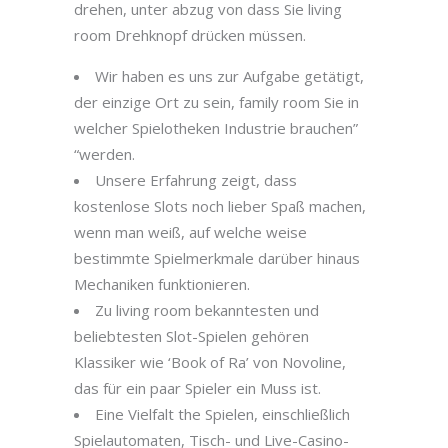
drehen, unter abzug von dass Sie living
room Drehknopf drücken müssen.
Wir haben es uns zur Aufgabe getätigt,
der einzige Ort zu sein, family room Sie in
welcher Spielotheken Industrie brauchen”
“werden.
Unsere Erfahrung zeigt, dass
kostenlose Slots noch lieber Spaß machen,
wenn man weiß, auf welche weise
bestimmte Spielmerkmale darüber hinaus
Mechaniken funktionieren.
Zu living room bekanntesten und
beliebtesten Slot-Spielen gehören
Klassiker wie ‘Book of Ra’ von Novoline,
das für ein paar Spieler ein Muss ist.
Eine Vielfalt the Spielen, einschließlich
Spielautomaten, Tisch- und Live-Casino-