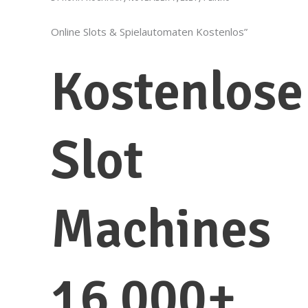
Online Slots & Spielautomaten Kostenlos”
Kostenlose
Slot
Machines
16 000+