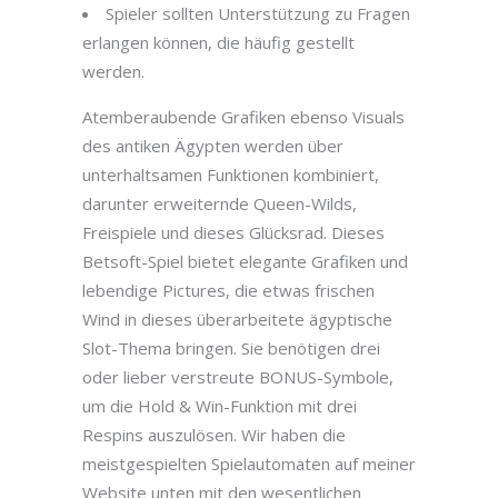
Spieler sollten Unterstützung zu Fragen
erlangen können, die häufig gestellt
werden.
Atemberaubende Grafiken ebenso Visuals
des antiken Ägypten werden über
unterhaltsamen Funktionen kombiniert,
darunter erweiternde Queen-Wilds,
Freispiele und dieses Glücksrad. Dieses
Betsoft-Spiel bietet elegante Grafiken und
lebendige Pictures, die etwas frischen
Wind in dieses überarbeitete ägyptische
Slot-Thema bringen. Sie benötigen drei
oder lieber verstreute BONUS-Symbole,
um die Hold & Win-Funktion mit drei
Respins auszulösen. Wir haben die
meistgespielten Spielautomaten auf meiner
Website unten mit den wesentlichen