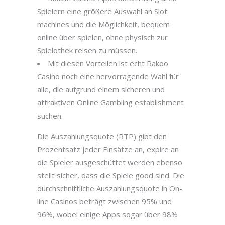
Spielern eine größere Auswahl an Slot
machines und die Möglichkeit, bequem
online über spielen, ohne physisch zur
Spielothek reisen zu müssen.
Mit diesen Vorteilen ist echt Rakoo
Casino noch eine hervorragende Wahl für
alle, die aufgrund einem sicheren und
attraktiven Online Gambling establishment
suchen.
Die Auszahlungsquote (RTP) gibt den
Prozentsatz jeder Einsätze an, expire an
die Spieler ausgeschüttet werden ebenso
stellt sicher, dass die Spiele good sind. Die
durchschnittliche Auszahlungsquote in On-
line Casinos beträgt zwischen 95% und
96%, wobei einige Apps sogar über 98%