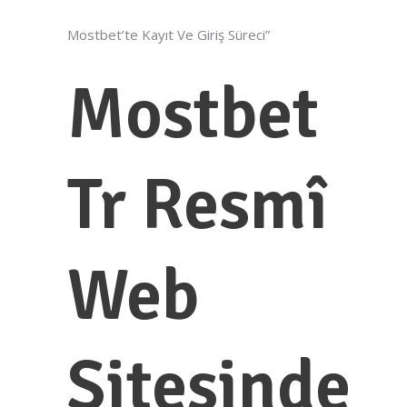
Mostbet’te Kayıt Ve Giriş Süreci”
Mostbet
Tr Resmî
Web
Sitesinde