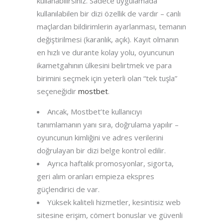
kullanabilirsiniz. Sadece uygulamada
kullanılabilen bir dizi özellik de vardır – canlı
maçlardan bildirimlerin ayarlanması, temanın
değiştirilmesi (karanlık, açık). Kayıt olmanın
en hızlı ve durante kolay yolu, oyuncunun
ikametgahının ülkesini belirtmek ve para
birimini seçmek için yeterli olan “tek tuşla”
seçeneğidir
mostbet
.
Ancak, Mostbet’te kullanıcıyı
tanımlamanın yanı sıra, doğrulama yapılır –
oyuncunun kimliğini ve adres verilerini
doğrulayan bir dizi belge kontrol edilir.
Ayrıca haftalık promosyonlar, sigorta,
geri alım oranları empieza ekspres
güçlendirici de var.
Yüksek kaliteli hizmetler, kesintisiz web
sitesine erişim, cömert bonuslar ve güvenli