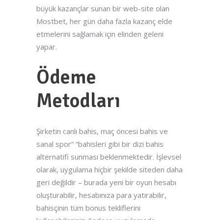
büyük kazançlar sunan bir web-site olan
Mostbet, her gün daha fazla kazanç elde
etmelerini sağlamak için elinden geleni
yapar.
Ödeme
Metodları
Şirketin canlı bahis, maç öncesi bahis ve
sanal spor” “bahisleri gibi bir dizi bahis
alternatifi sunması beklenmektedir. İşlevsel
olarak, uygulama hiçbir şekilde siteden daha
geri değildir – burada yeni bir oyun hesabı
oluşturabilir, hesabınıza para yatırabilir,
bahisçinin tüm bonus tekliflerini