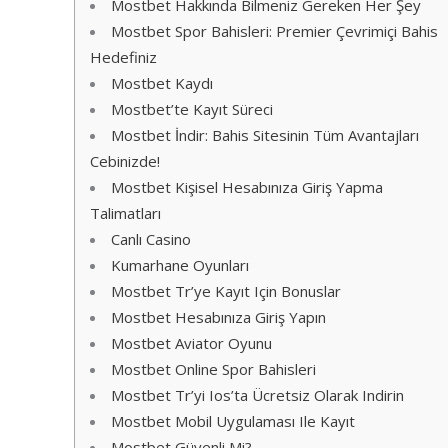
Mostbet Hakkında Bilmeniz Gereken Her Şey
Mostbet Spor Bahisleri: Premier Çevrimiçi Bahis
Hedefiniz
Mostbet Kaydı
Mostbet’te Kayıt Süreci
Mostbet İndir: Bahis Sitesinin Tüm Avantajları
Cebinizde!
Mostbet Kişisel Hesabınıza Giriş Yapma
Talimatları
Canlı Casino
Kumarhane Oyunları
Mostbet Tr’ye Kayıt Için Bonuslar
Mostbet Hesabınıza Giriş Yapın
Mostbet Aviator Oyunu
Mostbet Online Spor Bahisleri
Mostbet Tr’yi Ios’ta Ücretsiz Olarak Indirin
Mostbet Mobil Uygulaması Ile Kayıt
Mostbet Güvenli Mi?