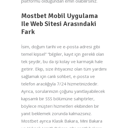
platformu olduğundan emin olabilirsiniz.
Mostbet Mobil Uygulama
Ile Web Sitesi Arasındaki
Fark
İsim, doğum tarihi ve e-posta adresi gibi
temel kişisel” “bilgiler, kayıt için gerekli olan
tek şeydir, bu da işi kolay ve karmaşık hale
getirir. Ekip, size ihtiyacınız olan tüm yardımı
sağlamak için canlı sohbet, e-posta ve
telefon aracılığıyla 7/24 hizmetinizdedir.
Ayrıca, sorularınızın çoğunu yanıtlayabilecek
kapsamlı bir SSS bölümüne sahiptirler,
böylece müşteri hizmetleri ekibinden bir
yanıt beklemek zorunda kalmazsınız.
Mostbet ayrıca Klasik Bakara, Mini Bakara