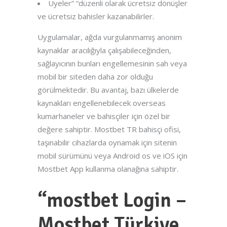
Üyeler” “düzenli olarak ücretsiz dönüşler
ve ücretsiz bahisler kazanabilirler.
Uygulamalar, ağda vurgulanmamış anonim
kaynaklar aracılığıyla çalışabileceğinden,
sağlayıcının bunları engellemesinin sah veya
mobil bir siteden daha zor olduğu
görülmektedir. Bu avantaj, bazı ülkelerde
kaynakları engellenebilecek overseas
kumarhaneler ve bahisçiler için özel bir
değere sahiptir. Mostbet TR bahisçi ofisi,
taşınabilir cihazlarda oynamak için sitenin
mobil sürümünü veya Android os ve iOS için
Mostbet App kullanma olanağına sahiptir.
“mostbet Login –
Mostbet Türkiye