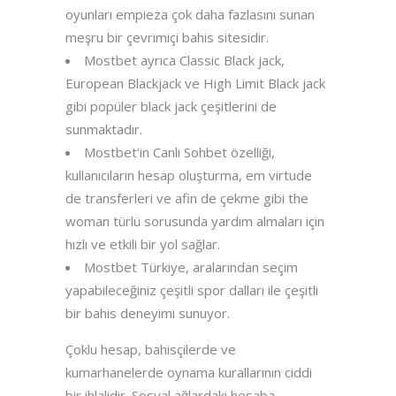
oyunları empieza çok daha fazlasını sunan
meşru bir çevrimiçi bahis sitesidir.
Mostbet ayrıca Classic Black jack,
European Blackjack ve High Limit Black jack
gibi popüler black jack çeşitlerini de
sunmaktadır.
Mostbet’in Canlı Sohbet özelliği,
kullanıcıların hesap oluşturma, em virtude
de transferleri ve afin de çekme gibi the
woman türlü sorusunda yardım almaları için
hızlı ve etkili bir yol sağlar.
Mostbet Türkiye, aralarından seçim
yapabileceğiniz çeşitli spor dalları ile çeşitli
bir bahis deneyimi sunuyor.
Çoklu hesap, bahisçilerde ve
kumarhanelerde oynama kurallarının ciddi
bir ihlalidir. Sosyal ağlardaki hesaba