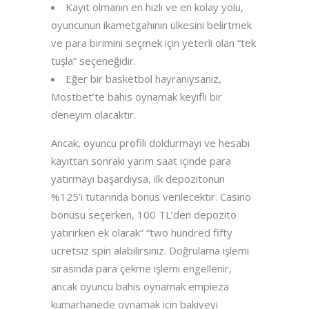
Kayıt olmanın en hızlı ve en kolay yolu,
oyuncunun ikametgahının ülkesini belirtmek
ve para birimini seçmek için yeterli olan “tek
tuşla” seçeneğidir.
Eğer bir basketbol hayranıysanız,
Mostbet’te bahis oynamak keyifli bir
deneyim olacaktır.
Ancak, oyuncu profili doldurmayı ve hesabı
kayıttan sonraki yarım saat içinde para
yatırmayı başardıysa, ilk depozitonun
%125’i tutarında bonus verilecektir. Casino
bonusu seçerken, 100 TL’den depozito
yatırırken ek olarak” “two hundred fifty
ücretsiz spin alabilirsiniz. Doğrulama işlemi
sırasında para çekme işlemi engellenir,
ancak oyuncu bahis oynamak empieza
kumarhanede oynamak için bakiyeyi