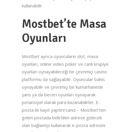
kullanabilir.
Mostbet’te Masa
Oyunları
Mostbet ayrıca oyuncuların slot, masa
oyunları, online video poker ve canlı krupiye
oyunları oynayabileceği bir çevrimiçi casino
platformu da sağlayabilir. Oyuncular bahis
oynayabilir ve çevrimiçi bir kumarhanede
şans ya da beceri oyunları oynayarak
potansiyel olarak para kazanabilirler. E-
posta ile kayıt yaptırırsanız – Mostbet’ten
gelen postada belirtilen adrese gelecek
olan bağlantıyı kullanarak e-posta adresini