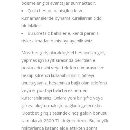
ödemeler gibi avantajlar sunmaktadır.
Çoklu hesap, bahisçilerde ve
kumarhanelerde oynama kurallarının ciddi
bir ihlalidir.
Bu ücretsiz bahislerle, kendi paranızı
riske atmadan bahis oynayabilirsiniz.
Mostbet giriş olarak kişisel hesabınıza giriş
yapmak için kayıt sırasında belirtilen e-
posta adresini veya telefon numarasını ve
hesap şifrenizi kullanabilirsiniz. Şifreyi
unuttuysanız, hesabınıza bağlı olan telefonu
veya e–postayı belirterek hemen
kurtarabilirsiniz. Onlara yeni bir şifre veya
şifreyi oluşturmak için bağlantı gelecektir.
Mostbet giriş sitesindeki hoş geldin bonusu
tam olarak 2500 TL değerindedir. Bu, büyük
miktarlarda kazanç elde ettikten sonra