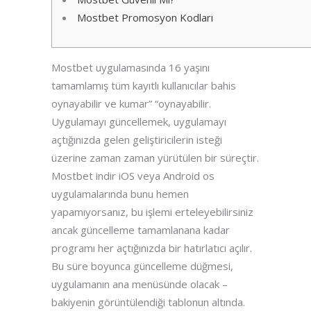
Mostbet Promosyon Kodları
Mostbet uygulamasında 16 yaşını
tamamlamış tüm kayıtlı kullanıcılar bahis
oynayabilir ve kumar” “oynayabilir.
Uygulamayı güncellemek, uygulamayı
açtığınızda gelen geliştiricilerin isteği
üzerine zaman zaman yürütülen bir süreçtir.
Mostbet indir iOS veya Android os
uygulamalarında bunu hemen
yapamıyorsanız, bu işlemi erteleyebilirsiniz
ancak güncelleme tamamlanana kadar
programı her açtığınızda bir hatırlatıcı açılır.
Bu süre boyunca güncelleme düğmesi,
uygulamanın ana menüsünde olacak –
bakiyenin görüntülendiği tablonun altında.