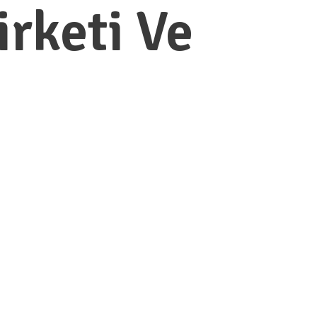
irketi Ve