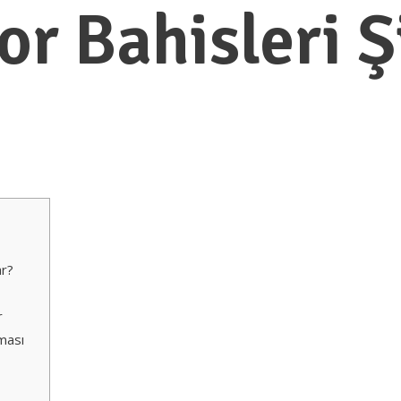
or Bahisleri Ş
ar?
r
ması