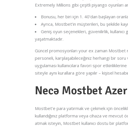
Extremely Millions gibi çeşitli piyango oyunları a
Bonusu, her biri için 1. 40’dan başlayan oranla
Ayrıca, Mostbet’in müşterileri, bu şekilde kayı
Geniş oyun seçenekleri, güvenilirlik, kullanıcı g
yaşatmaktadır.
Güncel promosyonları your ex zaman Mostbet resm
personeli, karşılaşabileceğiniz herhangi bir soru 
uygulaması kullanıcılara favori spor etkinlikleri
siteyle aynı kurallara göre yapılır – kişisel hes
Necə Mostbet Azer
Mostbet’e para yatırmak ve çekmek için öncelikl
kullandığınız platforma veya cihaza ve mevcut öd
atmak isteyin, Mostbet kullanıcı dostu bir platf