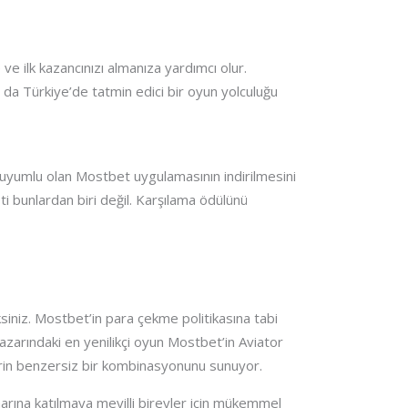
ve ilk kazancınızı almanıza yardımcı olur.
da Türkiye’de tatmin edici bir oyun yolculuğu
da uyumlu olan Mostbet uygulamasının indirilmesini
eti bunlardan biri değil. Karşılama ödülünü
siniz. Mostbet’in para çekme politikasına tabi
 pazarındaki en yenilikçi oyun Mostbet’in Aviator
lerin benzersiz bir kombinasyonunu sunuyor.
rına katılmaya meyilli bireyler için mükemmel