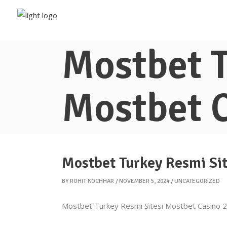
Mostbet T
Mostbet 
Mostbet Turkey Resmi Si
BY
ROHIT KOCHHAR
NOVEMBER 5, 2024
UNCATEGORIZED
Mostbet Turkey Resmi Sitesi Mostbet Casino 