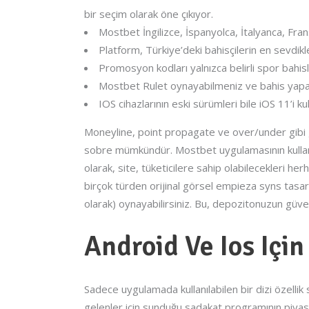
bir seçim olarak öne çıkıyor.
Mostbet İngilizce, İspanyolca, İtalyanca, Fran
Platform, Türkiye’deki bahisçilerin en sevdikl
Promosyon kodları yalnızca belirli spor bahisl
Mostbet Rulet oynayabilmeniz ve bahis yapab
IOS cihazlarının eski sürümleri bile iOS 11’i ku
Moneyline, point propagate ve over/under gibi g
sobre mümkündür. Mostbet uygulamasının kullanıcı
olarak, site, tüketicilere sahip olabilecekleri her
birçok türden orijinal görsel empieza syns tasar
olarak) oynayabilirsiniz. Bu, depozitonuzun güven
Android Ve Ios Içi
Sadece uygulamada kullanılabilen bir dizi özellik 
gelenler için sunduğu sadakat programının piyas