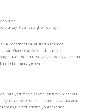
abilirler.
nıcılara keyifli ve kazançlı bir deneyim
iz TR. Mostbet’teki müşteri hizmetleri
 hazırdır. Genel olarak, Mostbet mobil
rm sağlar. Mostbet Türkiye giriş mobil uygulamada,
dresi kullanmanız gerekir.
kir. Para yatırma ve çekme için kesin prosedür,
e ilgi duyun ister on-line casino dünyasına adım
nculara uygun hızlı ödeme yöntemleriyle