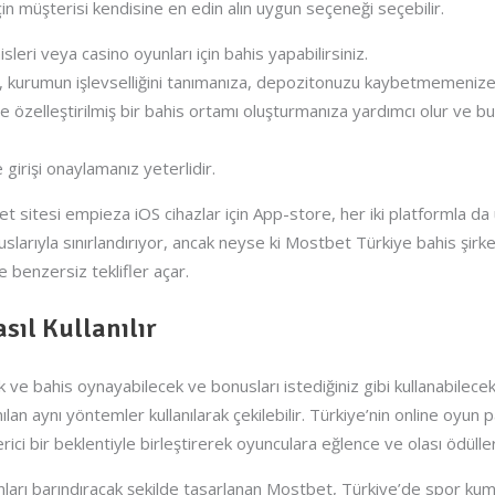
in müşterisi kendisine en edin alın uygun seçeneği seçebilir.
ri veya casino oyunları için bahis yapabilirsiniz.
; bu, kurumun işlevselliğini tanımanıza, depozitonuzu kaybetmemenize 
özelleştirilmiş bir bahis ortamı oluşturmanıza yardımcı olur ve bu 
 girişi onaylamanız yeterlidir.
rnet sitesi empieza iOS cihazlar için App-store, her iki platformla 
nuslarıyla sınırlandırıyor, ancak neyse ki Mostbet Türkiye bahis şirk
e benzersiz teklifler açar.
ıl Kullanılır
ve bahis oynayabilecek ve bonusları istediğiniz gibi kullanabilecek
nılan aynı yöntemler kullanılarak çekilebilir. Türkiye’nin online oyun
ici bir beklentiyle birleştirerek oyunculara eğlence ve olası ödül
rı barındıracak şekilde tasarlanan Mostbet, Türkiye’de spor kuma