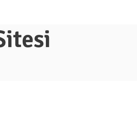
Our Story
Brands
Contact Us
itesi