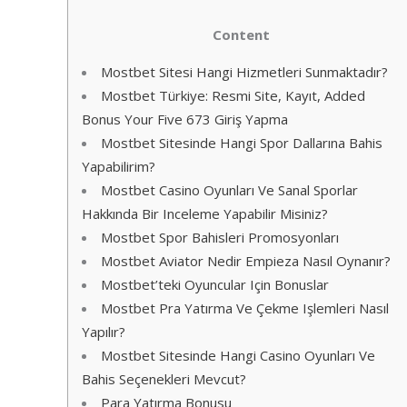
Content
Mostbet Sitesi Hangi Hizmetleri Sunmaktadır?
Mostbet Türkiye: Resmi Site, Kayıt, Added
Bonus Your Five 673 Giriş Yapma
Mostbet Sitesinde Hangi Spor Dallarına Bahis
Yapabilirim?
Mostbet Casino Oyunları Ve Sanal Sporlar
Hakkında Bir Inceleme Yapabilir Misiniz?
Mostbet Spor Bahisleri Promosyonları
Mostbet Aviator Nedir Empieza Nasıl Oynanır?
Mostbet’teki Oyuncular Için Bonuslar
Mostbet Pra Yatırma Ve Çekme Işlemleri Nasıl
Yapılır?
Mostbet Sitesinde Hangi Casino Oyunları Ve
Bahis Seçenekleri Mevcut?
Para Yatırma Bonusu