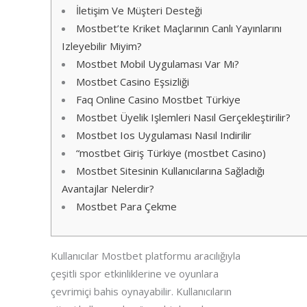
İletişim Ve Müşteri Desteği
Mostbet’te Kriket Maçlarının Canlı Yayınlarını
Izleyebilir Miyim?
Mostbet Mobil Uygulaması Var Mı?
Mostbet Casino Eşsizliği
Faq Online Casino Mostbet Türkiye
Mostbet Üyelik Işlemleri Nasıl Gerçekleştirilir?
Mostbet Ios Uygulaması Nasıl Indirilir
“mostbet Giriş Türkiye (mostbet Casino)
Mostbet Sitesinin Kullanıcılarına Sağladığı
Avantajlar Nelerdir?
Mostbet Para Çekme
Kullanıcılar Mostbet platformu aracılığıyla
çeşitli spor etkinliklerine ve oyunlara
çevrimiçi bahis oynayabilir. Kullanıcıların