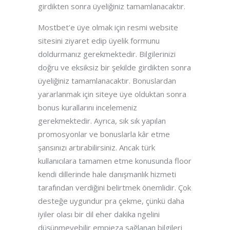
girdikten sonra üyeliğiniz tamamlanacaktır.
Mostbet’e üye olmak için resmi website
sitesini ziyaret edip üyelik formunu
doldurmanız gerekmektedir. Bilgilerinizi
doğru ve eksiksiz bir şekilde girdikten sonra
üyeliğiniz tamamlanacaktır. Bonuslardan
yararlanmak için siteye üye olduktan sonra
bonus kurallarını incelemeniz
gerekmektedir. Ayrıca, sık sık yapılan
promosyonlar ve bonuslarla kâr etme
şansınızı artırabilirsiniz. Ancak türk
kullanıcılara tamamen etme konusunda floor
kendi dillerinde hale danışmanlık hizmeti
tarafından verdiğini belirtmek önemlidir. Çok
desteğe uygundur pra çekme, çünkü daha
iyiler olası bir dil eher dakika ngelini
düşünmeyebilir empieza sağlanan bilgileri