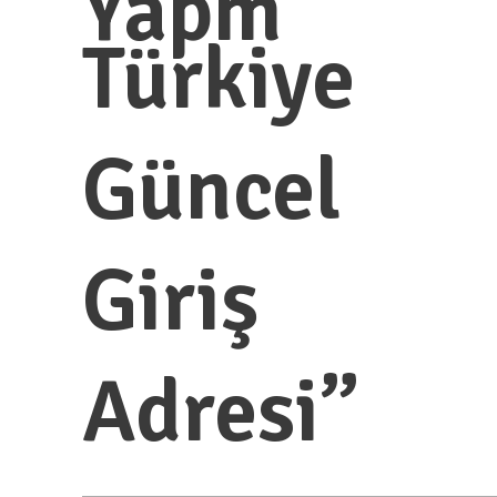
Yapm
Türkiye
Güncel
Giriş
Adresi”