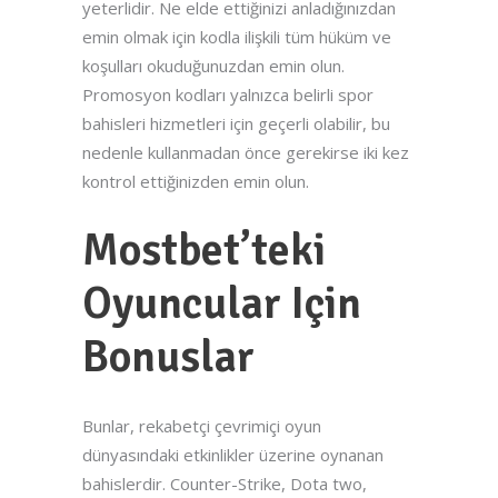
yeterlidir. Ne elde ettiğinizi anladığınızdan
emin olmak için kodla ilişkili tüm hüküm ve
koşulları okuduğunuzdan emin olun.
Promosyon kodları yalnızca belirli spor
bahisleri hizmetleri için geçerli olabilir, bu
nedenle kullanmadan önce gerekirse iki kez
kontrol ettiğinizden emin olun.
Mostbet’teki
Oyuncular Için
Bonuslar
Bunlar, rekabetçi çevrimiçi oyun
dünyasındaki etkinlikler üzerine oynanan
bahislerdir. Counter-Strike, Dota two,