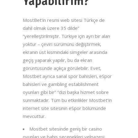
Yapabilirim?
MostBet’in resmi web sitesi Türkçe de
dahil olmak üzere 35 dilde”
“yerelleştirilmiştir. Türkiye için ayrı bir alan
yoktur – çeviri sürümünü değiştirmek,
ekranın üst kısmındaki simgeler arasında
geçiş yaparak yapılır, bu da ekran
görüntüsünde açıkça görülebilir. Evet,
Mostbet ayrıca sanal spor bahisleri, eSpor
bahisleri ve gambling establishment
oyunları gibi bir” “dizi başka hizmet sobre
sunmaktadır. Tüm bu etkinlikler Mostbet’in
internet site sitesinin eSpor bölümünde
mevcuttur.
Mostbet sitesinde geniş bir casino
oyunları ve bahis seçenekleri yelpazesi