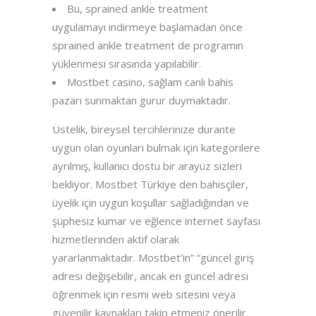
Bu, sprained ankle treatment
uygulamayı indirmeye başlamadan önce
sprained ankle treatment de programın
yüklenmesi sırasında yapılabilir.
Mostbet casino, sağlam canlı bahis
pazarı sunmaktan gurur duymaktadır.
Üstelik, bireysel tercihlerinize durante
uygun olan oyunları bulmak için kategorilere
ayrılmış, kullanıcı dostu bir arayüz sizleri
bekliyor. Mostbet Türkiye den bahisçiler,
üyelik için uygun koşullar sağladığından ve
şüphesiz kumar ve eğlence internet sayfası
hizmetlerinden aktif olarak
yararlanmaktadır. Mostbet’in” “güncel giriş
adresi değişebilir, ancak en güncel adresi
öğrenmek için resmi web sitesini veya
güvenilir kaynakları takip etmeniz önerilir.