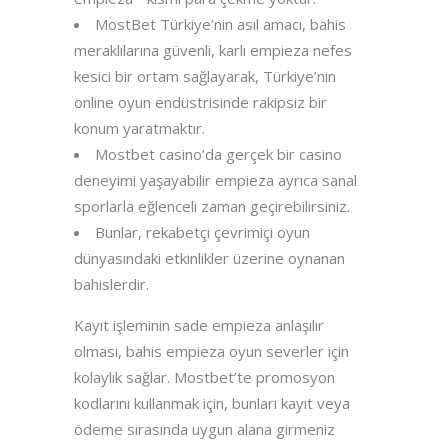
MostBet Türkiye’nin asıl amacı, bahis
meraklılarına güvenli, karlı empieza nefes
kesici bir ortam sağlayarak, Türkiye’nin
online oyun endüstrisinde rakipsiz bir
konum yaratmaktır.
Mostbet casino’da gerçek bir casino
deneyimi yaşayabilir empieza ayrıca sanal
sporlarla eğlenceli zaman geçirebilirsiniz.
Bunlar, rekabetçi çevrimiçi oyun
dünyasındaki etkinlikler üzerine oynanan
bahislerdir.
Kayıt işleminin sade empieza anlaşılır
olması, bahis empieza oyun severler için
kolaylık sağlar. Mostbet’te promosyon
kodlarını kullanmak için, bunları kayıt veya
ödeme sırasında uygun alana girmeniz