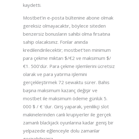
kaydetti.
Mostbet’in e-posta bültenine abone olmak
gereksiz olmayacaktır, böylece siteden
benzersiz bonusların sahibi olma fırsatına
sahip olacaksınız. Fonlar anında
kredilendirilecektir; mostbet’ten minimum
para çekme miktarı $/€2 ve maksimum $/
€1. 500’dür. Para çekme işlemlerini ücretsiz
olarak ve para yatırma işlemini
gerçekleştirmek 72 sewaktu sürer. Bahis
başına maksimum kazanç değişir ve
mostbet ile maksimum ödeme günlük 5.
000 $ / € ‘dur. Giriş yaparak, yenilikçi slot
makinelerinden canlı krupiyerler ile gerçek
zamanlı blackjack oyunlarına kadar geniş bir
yelpazede eğlenceyle dolu zamanlar
geçirebilirsiniz.