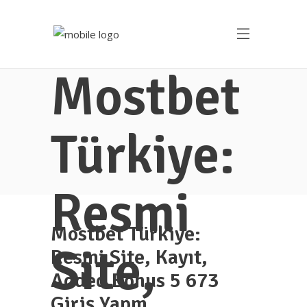
Mostbet
Türkiye:
Resmi
Mostbet Türkiye:
Site,
Resmi Site, Kayıt,
Added Bonus 5 673
Giriş Yapm