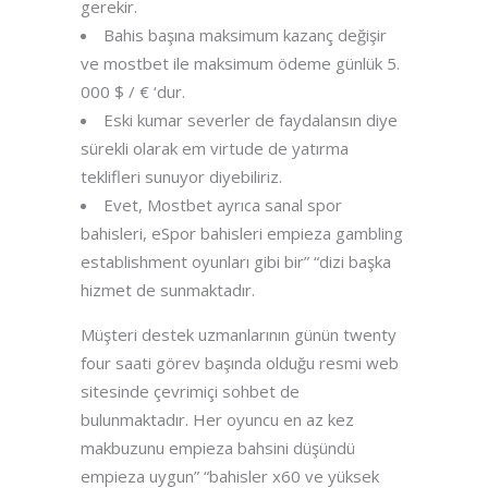
gerekir.
Bahis başına maksimum kazanç değişir
ve mostbet ile maksimum ödeme günlük 5.
000 $ / € ‘dur.
Eski kumar severler de faydalansın diye
sürekli olarak em virtude de yatırma
teklifleri sunuyor diyebiliriz.
Evet, Mostbet ayrıca sanal spor
bahisleri, eSpor bahisleri empieza gambling
establishment oyunları gibi bir” “dizi başka
hizmet de sunmaktadır.
Müşteri destek uzmanlarının günün twenty
four saati görev başında olduğu resmi web
sitesinde çevrimiçi sohbet de
bulunmaktadır. Her oyuncu en az kez
makbuzunu empieza bahsini düşündü
empieza uygun” “bahisler x60 ve yüksek