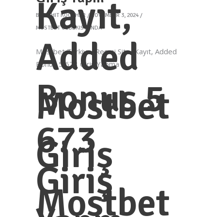
Kayıt,
BY
ROHIT KOCHHAR
NOVEMBER 3, 2024
MOSTBET OZBEKISTONDA
Added
Mostbet Türkiye: Resmi Site, Kayıt, Added
Bonus 5 673 Giriş Yapma
Bonus 5
Mostbet
673
Giriş
Giriş
Mostbet