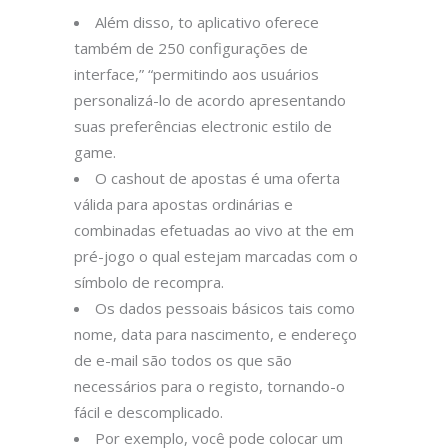
Além disso, to aplicativo oferece
também de 250 configurações de
interface,” “permitindo aos usuários
personalizá-lo de acordo apresentando
suas preferências electronic estilo de
game.
O cashout de apostas é uma oferta
válida para apostas ordinárias e
combinadas efetuadas ao vivo at the em
pré-jogo o qual estejam marcadas com o
símbolo de recompra.
Os dados pessoais básicos tais como
nome, data para nascimento, e endereço
de e-mail são todos os que são
necessários para o registo, tornando-o
fácil e descomplicado.
Por exemplo, você pode colocar um