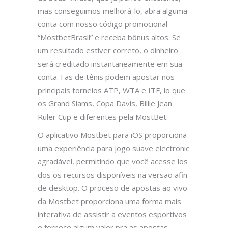
mas conseguimos melhorá-lo, abra alguma
conta com nosso código promocional
“MostbetBrasil” e receba bônus altos. Se
um resultado estiver correto, o dinheiro
será creditado instantaneamente em sua
conta. Fãs de tênis podem apostar nos
principais torneios ATP, WTA e ITF, lo que
os Grand Slams, Copa Davis, Billie Jean
Ruler Cup e diferentes pela MostBet.
O aplicativo Mostbet para iOS proporciona
uma experiência para jogo suave electronic
agradável, permitindo que você acesse los
dos os recursos disponíveis na versão afin
de desktop. O proceso de apostas ao vivo
da Mostbet proporciona uma forma mais
interativa de assistir a eventos esportivos
e fornece algum valor pra as apostas