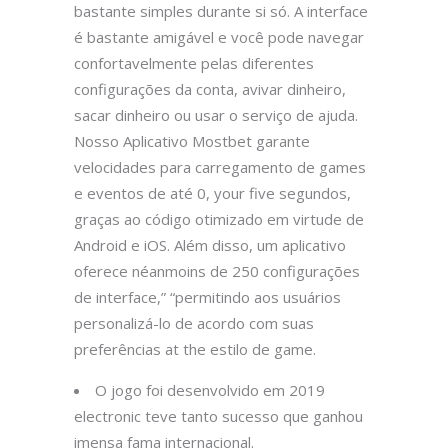
bastante simples durante si só. A interface
é bastante amigável e você pode navegar
confortavelmente pelas diferentes
configurações da conta, avivar dinheiro,
sacar dinheiro ou usar o serviço de ajuda.
Nosso Aplicativo Mostbet garante
velocidades para carregamento de games
e eventos de até 0, your five segundos,
graças ao código otimizado em virtude de
Android e iOS. Além disso, um aplicativo
oferece néanmoins de 250 configurações
de interface,” “permitindo aos usuários
personalizá-lo de acordo com suas
preferências at the estilo de game.
O jogo foi desenvolvido em 2019
electronic teve tanto sucesso que ganhou
imensa fama internacional.