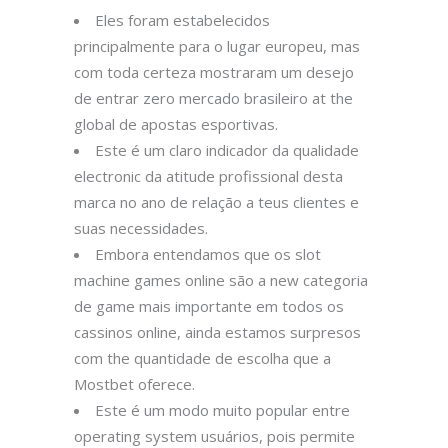
Eles foram estabelecidos
principalmente para o lugar europeu, mas
com toda certeza mostraram um desejo
de entrar zero mercado brasileiro at the
global de apostas esportivas.
Este é um claro indicador da qualidade
electronic da atitude profissional desta
marca no ano de relação a teus clientes e
suas necessidades.
Embora entendamos que os slot
machine games online são a new categoria
de game mais importante em todos os
cassinos online, ainda estamos surpresos
com the quantidade de escolha que a
Mostbet oferece.
Este é um modo muito popular entre
operating system usuários, pois permite