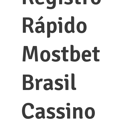
Rápido
Mostbet
Brasil
Cassino