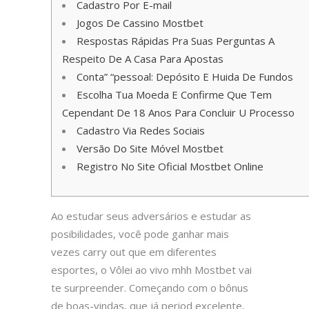
Cadastro Por E-mail
Jogos De Cassino Mostbet
Respostas Rápidas Pra Suas Perguntas A
Respeito De A Casa Para Apostas
Conta” “pessoal: Depósito E Huida De Fundos
Escolha Tua Moeda E Confirme Que Tem
Cependant De 18 Anos Para Concluir U Processo
Cadastro Via Redes Sociais
Versão Do Site Móvel Mostbet
Registro No Site Oficial Mostbet Online
Ao estudar seus adversários e estudar as
posibilidades, você pode ganhar mais
vezes carry out que em diferentes
esportes, o Vôlei ao vivo mhh Mostbet vai
te surpreender. Começando com o bônus
de boas-vindas, que já period excelente,