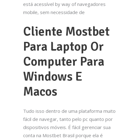
está acessível by way of navegadores
mobile, sem necessidade de
Cliente Mostbet
Para Laptop Or
Computer Para
Windows E
Macos
Tudo isso dentro de uma plataforma muito
fácil de navegar, tanto pelo pc quanto por
dispositivos móveis. É fácil gerenciar sua
conta na Mostbet Brasil porque ela é