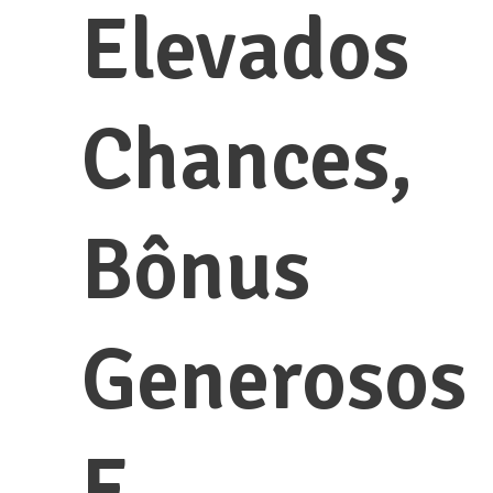
Elevados
Chances,
Bônus
Generosos
E