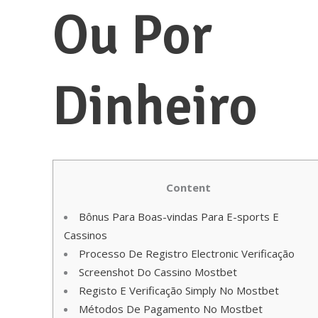
Ou Por
Dinheiro
Content
Bônus Para Boas-vindas Para E-sports E
Cassinos
Processo De Registro Electronic Verificação
Screenshot Do Cassino Mostbet
Registo E Verificação Simply No Mostbet
Métodos De Pagamento No Mostbet