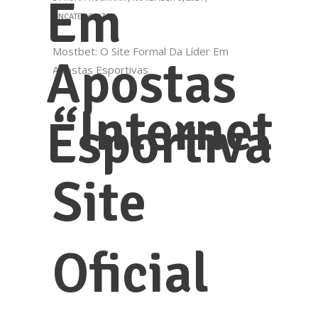
Em
UNCATEGORIZED
Mostbet: O Site Formal Da Líder Em
Apostas
Apostas Esportivas
“Internet
Esportiva
Site
Oficial