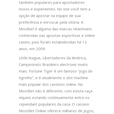
também populares para apostadores
novos e experientes. No site você tem a
opção de apostar na equipe de sua
preferência e enroscar pela vitória. A
Mostbet é alguma das marcas néanmoins
conhecidas nas apostas esportivas e online
casino, pois foram estabelecidas há 12
anos, em 2009.
Little league, Libertadores da América,
Campeonato Brasileiro electronic muito
mais. Fortune Tiger é um famoso “jogo do
tigrinho”, e é atualmente o slot machine
mais popular dos cassinos online. No
MostBet não é diferente, com exista caça-
níqueis estando continuamente entre os
cependant populares da casa. O cassino
MostBet Online oferece milhares de jogos,