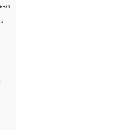
льная
но
а