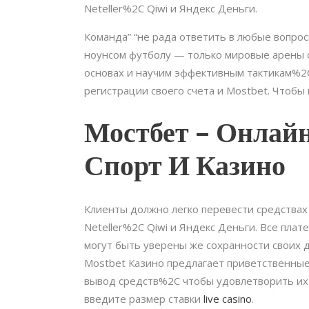
Neteller%2C Qiwi и Яндекс Деньги.
Команда” “не рада ответить в любые вопро
ноунсом футболу — только мировые арены о
основах и научим эффективным тактикам%2C
регистрации своего счета и Mostbet. Чтобы
Мостбет – Онлай
Спорт И Казино
Клиенты должно легко перевести средствах
Neteller%2C Qiwi и Яндекс Деньги. Все пл
могут быть уверены же сохранности своих 
Mostbet Казино предлагает приветственные
вывод средств%2C чтобы удовлетворить их 
введите размер ставки
live casino
.