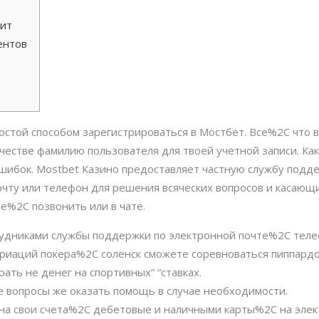
зит
ентов
ростой способом зарегистрироваться в Мостбет. Все%2C что
честве фамилию пользователя для твоей учетной записи. Как
ошибок. Mostbet Казино предоставляет частную службу по
очту или телефон для решения всяческих вопросов и касающи
е%2C позвонить или в чате.
рудниками службы поддержки по электронной почте%2C телеф
ариаций покера%2C соленск сможете соревноваться пиппард
рать не денег на спортивных” “ставках.
е вопросы же оказать помощь в случае необходимости.
на свои счета%2C дебетовые и наличными карты%2C на элект