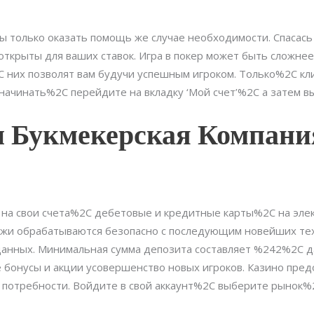
сы только оказать помощь же случае необходимости. Спасас
ткрыты для ваших ставок. Игра в покер может быть сложнее
 них позволят вам будучи успешным игроком. Только%2C кл
 начинать%2C перейдите на вкладку ‘Мой счет’%2C а затем 
н Букмекерская Компани
 на свои счета%2C дебетовые и кредитные карты%2C на элек
атежи обрабатываются безопасно с последующим новейших т
данных. Минимальная сумма депозита составляет %242%2C д
 бонусы и акции усовершенство новых игроков. Казино пред
потребности. Войдите в свой аккаунт%2C выберите рынок%2