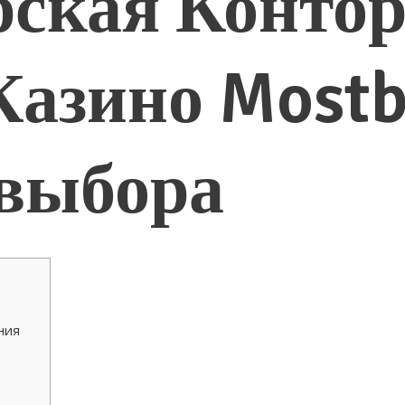
ская Контор
Казино Most
выбора
ния