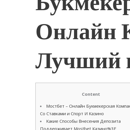
Букмекер
Онлайн 
Лучший 
Content
Мостбет – Онлайн Букмекерская Компа
Со Ставками и Спорт И Казино
Какие Способы Внесения Депозита
Поддерживает Mostbet Казино%3F