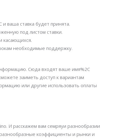
 и ваша ставка будет принята.
женную под листом ставки.
и касающихся.
грокам необходимые поддержку.
информацию. Сюда входят ваше имя%2C
сможете заиметь доступ к вариантам
формацию или другие использовать оплаты
ino. И расскажем вам семряуи разнообразии
т разнообразные коэффициенты и рынки и