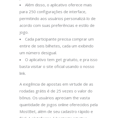
Além disso, o aplicativo oferece mais
para 250 configurações de interface,
permitindo aos usuários personalizá-lo de
acordo com suas preferências e estilo de
jogo.
Cada participante precisa comprar um
entire de seis bilhetes, cada um exibindo
um número desigual.
O aplicativo tem get gratuito, e pra isso
basta visitar o site oficial usando o nosso
link.
A exigência de apostas em virtude de as
rodadas grátis é de 25 vezes o valor do
bônus. Os usuários apreciam the vasta
quantidade de jogos online oferecidos pela
MostBet, além de seu cadastro rápido e