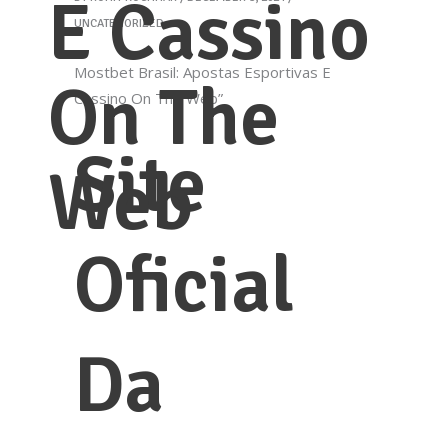
E Cassino
UNCATEGORIZED
Mostbet Brasil: Apostas Esportivas E
On The
Cassino On The Web”
Site
Web
Oficial
Da