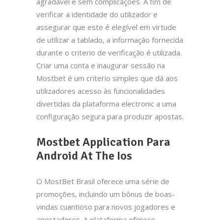
agradável e sem complicações. A fim de
verificar a identidade do utilizador e
assegurar que este é elegível em virtude
de utilizar a tablado, a informação fornecida
durante o criterio de verificação é utilizada.
Criar uma conta e inaugurar sessão na
Mostbet é um criterio simples que dá aos
utilizadores acesso às funcionalidades
divertidas da plataforma electronic a uma
configuração segura para produzir apostas.
Mostbet Application Para
Android At The Ios
O MostBet Brasil oferece uma série de
promoções, incluindo um bônus de boas-
vindas cuantioso para novos jogadores e
apostadores. A plataforma oferece