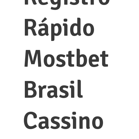
Rápido
Mostbet
Brasil
Cassino