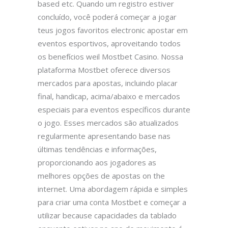
based etc. Quando um registro estiver
concluído, você poderá começar a jogar
teus jogos favoritos electronic apostar em
eventos esportivos, aproveitando todos
os benefícios weil Mostbet Casino. Nossa
plataforma Mostbet oferece diversos
mercados para apostas, incluindo placar
final, handicap, acima/abaixo e mercados
especiais para eventos específicos durante
o jogo. Esses mercados são atualizados
regularmente apresentando base nas
últimas tendências e informações,
proporcionando aos jogadores as
melhores opções de apostas on the
internet. Uma abordagem rápida e simples
para criar uma conta Mostbet e começar a
utilizar because capacidades da tablado