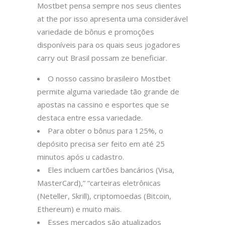
Mostbet pensa sempre nos seus clientes
at the por isso apresenta uma considerável
variedade de bônus e promoções
disponíveis para os quais seus jogadores
carry out Brasil possam ze beneficiar.
O nosso cassino brasileiro Mostbet
permite alguma variedade tão grande de
apostas na cassino e esportes que se
destaca entre essa variedade.
Para obter o bônus para 125%, o
depósito precisa ser feito em até 25
minutos após u cadastro.
Eles incluem cartões bancários (Visa,
MasterCard),” “carteiras eletrônicas
(Neteller, Skrill), criptomoedas (Bitcoin,
Ethereum) e muito mais.
Esses mercados são atualizados