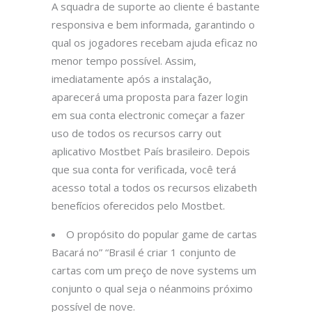
A squadra de suporte ao cliente é bastante
responsiva e bem informada, garantindo o
qual os jogadores recebam ajuda eficaz no
menor tempo possível. Assim,
imediatamente após a instalação,
aparecerá uma proposta para fazer login
em sua conta electronic começar a fazer
uso de todos os recursos carry out
aplicativo Mostbet País brasileiro. Depois
que sua conta for verificada, você terá
acesso total a todos os recursos elizabeth
benefícios oferecidos pelo Mostbet.
O propósito do popular game de cartas
Bacará no” “Brasil é criar 1 conjunto de
cartas com um preço de nove systems um
conjunto o qual seja o néanmoins próximo
possível de nove.