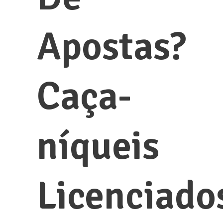
Apostas?
Caça-
níqueis
Licenciado