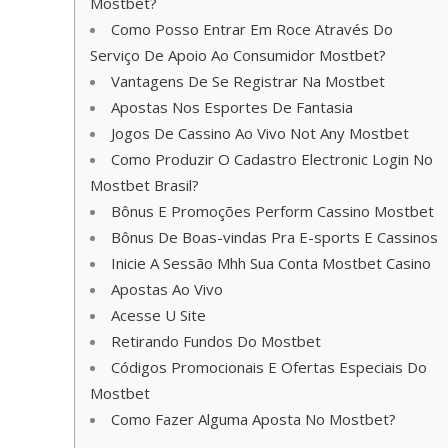
Mostbet?
Como Posso Entrar Em Roce Através Do
Serviço De Apoio Ao Consumidor Mostbet?
Vantagens De Se Registrar Na Mostbet
Apostas Nos Esportes De Fantasia
Jogos De Cassino Ao Vivo Not Any Mostbet
Como Produzir O Cadastro Electronic Login No
Mostbet Brasil?
Bônus E Promoções Perform Cassino Mostbet
Bônus De Boas-vindas Pra E-sports E Cassinos
Inicie A Sessão Mhh Sua Conta Mostbet Casino
Apostas Ao Vivo
Acesse U Site
Retirando Fundos Do Mostbet
Códigos Promocionais E Ofertas Especiais Do
Mostbet
Como Fazer Alguma Aposta No Mostbet?