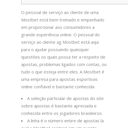
O pessoal de serviço ao cliente de uma
Mostbet está bem treinado e empenhado
em proporcionar aos consumidores a
grande experiência online. O pessoal do
serviço ao cliente ag Mostbet está aqui
para o ajudar possuindo quaisquer
questões os quais possa ter a respeito de
apostas, problemas ligados com contas, ou
tudo o que esteja entre eles. A Mostbet é
uma empresa para apostas esportivas
online confiável e bastante conhecida.
A seleção particular de apostas do site
sobre apostas é bastante apreciada e
conhecida entre os jogadores brasileiros.
A linha é o número entire de apostas la