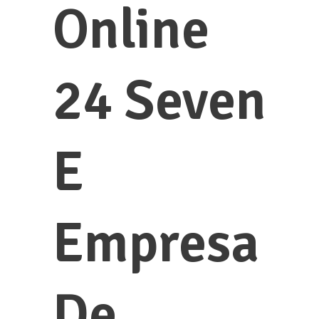
Online
24 Seven
E
Empresa
De