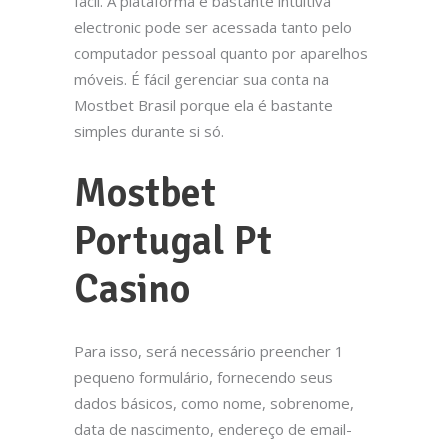
fácil. A plataforma é bastante intuitiva
electronic pode ser acessada tanto pelo
computador pessoal quanto por aparelhos
móveis. É fácil gerenciar sua conta na
Mostbet Brasil porque ela é bastante
simples durante si só.
Mostbet
Portugal Pt
Casino
Para isso, será necessário preencher 1
pequeno formulário, fornecendo seus
dados básicos, como nome, sobrenome,
data de nascimento, endereço de email-