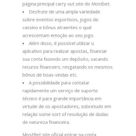
página principal carry out site do Mostbet.
Desfrute de uma ampla variedade
sobre eventos esportivos, jogos de
cassino e bônus atraentes o qual
acrescentam emoção ao seu jogo.
Além disso, é possível utilizar u
aplicativo para realizar apostas, financiar
sua conta fazendo um depósito, sacando
recurso financeiro, resgatando os mesmos
bônus de boas-vindas etc.
A possibilidade para contatar
rapidamente um serviço de suporte
técnico é para grande importância em
virtude de os apostadores, sobretudo em
relação some sort of resolução de dudas
de natureza financeira.
MostBet site oficial entrar na conta