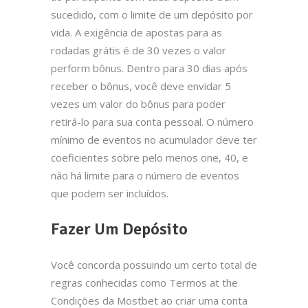
sucedido, com o limite de um depósito por
vida. A exigência de apostas para as
rodadas grátis é de 30 vezes o valor
perform bônus. Dentro para 30 dias após
receber o bônus, você deve envidar 5
vezes um valor do bônus para poder
retirá-lo para sua conta pessoal. O número
mínimo de eventos no acumulador deve ter
coeficientes sobre pelo menos one, 40, e
não há limite para o número de eventos
que podem ser incluídos.
Fazer Um Depósito
Você concorda possuindo um certo total de
regras conhecidas como Termos at the
Condições da Mostbet ao criar uma conta