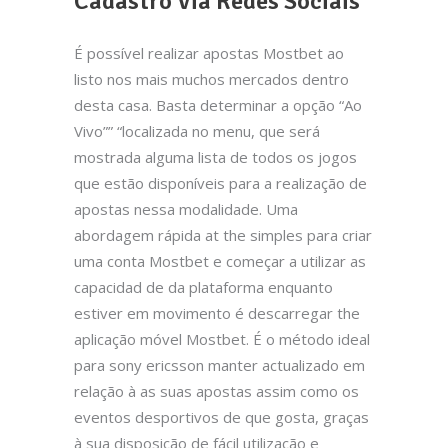
Cadastro Via Redes Sociais
É possível realizar apostas Mostbet ao
listo nos mais muchos mercados dentro
desta casa. Basta determinar a opção “Ao
Vivo”” “localizada no menu, que será
mostrada alguma lista de todos os jogos
que estão disponíveis para a realização de
apostas nessa modalidade. Uma
abordagem rápida at the simples para criar
uma conta Mostbet e começar a utilizar as
capacidad de da plataforma enquanto
estiver em movimento é descarregar the
aplicação móvel Mostbet. É o método ideal
para sony ericsson manter actualizado em
relação à as suas apostas assim como os
eventos desportivos de que gosta, graças
à sua disposição de fácil utilização e