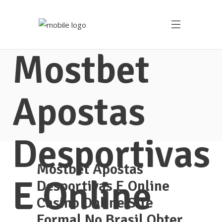
Mostbet
Apostas
Desportivas
Mostbet Apostas
E Online
Desportivas E Online
Casino Online Site
Formal No Brasil Obter