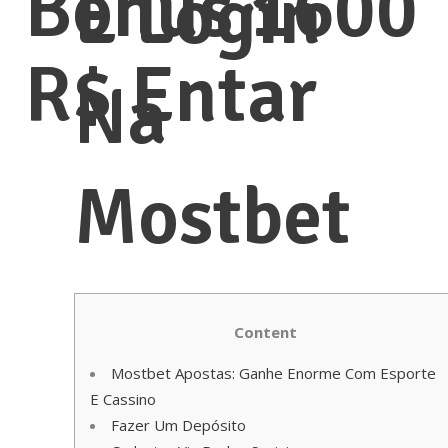
Bônus 1600
E Login
R$ Entar
Na
Mostbet
Content
Mostbet Apostas: Ganhe Enorme Com Esporte
E Cassino
Fazer Um Depósito