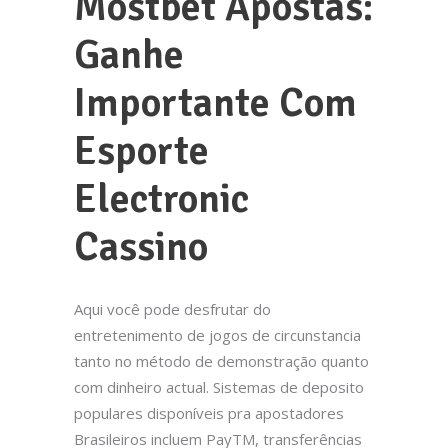
Mostbet Apostas:
Ganhe
Importante Com
Esporte
Electronic
Cassino
Aqui você pode desfrutar do
entretenimento de jogos de circunstancia
tanto no método de demonstração quanto
com dinheiro actual. Sistemas de deposito
populares disponíveis pra apostadores
Brasileiros incluem PayTM, transferências