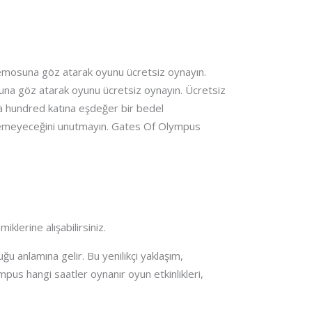
 demosuna göz atarak oyunu ücretsiz oynayın.
una göz atarak oyunu ücretsiz oynayın. Ücretsiz
 a hundred katına eşdeğer bir bedel
irilemeyeceğini unutmayın. Gates Of Olympus
lerine alışabilirsiniz.
 anlamına gelir. Bu yenilikçi yaklaşım,
ympus hangi saatler oynanır oyun etkinlikleri,