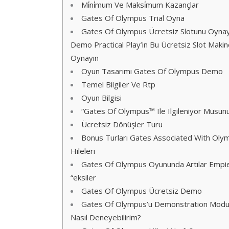
Mi̇ni̇mum Ve Maksi̇mum Kazançlar
Gates Of Olympus Trial Oyna
Gates Of Olympus Ücretsiz Slotunu Oynay
Demo Practical Play’in Bu Ücretsiz Slot Makin
Oynayın
Oyun Tasarımı Gates Of Olympus Demo
Temel Bilgiler Ve Rtp
Oyun Bilgisi
“Gates Of Olympus™ Ile Ilgileniyor Musun
Ücretsiz Dönüşler Turu
Bonus Turları Gates Associated With Oly
Hileleri
Gates Of Olympus Oyununda Artılar Empi
“eksiler
Gates Of Olympus Ücretsiz Demo
Gates Of Olympus’u Demonstration Mod
Nasıl Deneyebilirim?