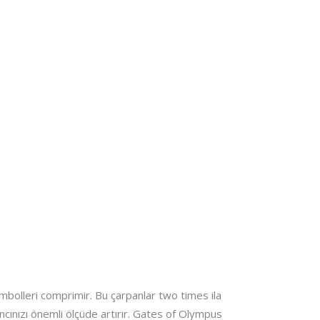
bolleri comprimir. Bu çarpanlar two times ila
ncınızı önemli ölçüde artırır. Gates of Olympus