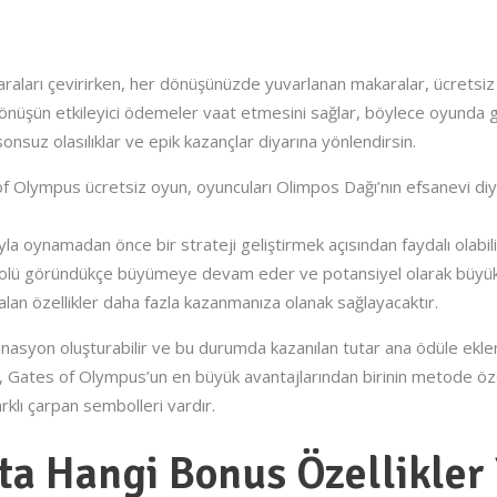
araları çevirirken, her dönüşünüzde yuvarlanan makaralar, ücretsiz 
dönüşün etkileyici ödemeler vaat etmesini sağlar, böylece oyunda 
sonsuz olasılıklar ve epik kazançlar diyarına yönlendirsin.
of Olympus ücretsiz oyun, oyuncuları Olimpos Dağı’nın efsanevi diya
yla oynamadan önce bir strateji geliştirmek açısından faydalı olabili
bolü göründükçe büyümeye devam eder ve potansiyel olarak büyük
alan özellikler daha fazla kazanmanıza olanak sağlayacaktır.
nasyon oluşturabilir ve bu durumda kazanılan tutar ana ödüle ekle
 Gates of Olympus’un en büyük avantajlarından birinin metode öze
rklı çarpan sembolleri vardır.
a Hangi Bonus Özellikler 