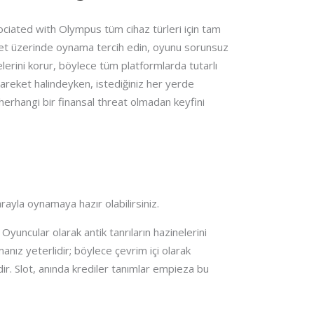
ociated with Olympus tüm cihaz türleri için tam
ablet üzerinde oynama tercih edin, oyunu sorunsuz
elerini korur, böylece tüm platformlarda tutarlı
hareket halindeyken, istediğiniz her yerde
herhangi bir finansal threat olmadan keyfini
la oynamaya hazır olabilirsiniz.
 Oyuncular olarak antik tanrıların hazinelerini
nız yeterlidir; böylece çevrim içi olarak
r. Slot, anında krediler tanımlar empieza bu