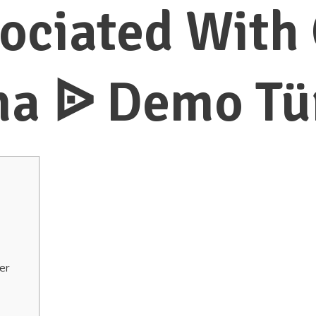
sociated With
a ᐉ Demo Tü
er