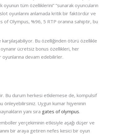
oyunun tüm özelliklerini” “sunarak oyuncuların
lot oyunlarını anlamada kritik bir faktördür ve
es of Olympus, %96, 5 RTP oranına sahiptir, bu
arşılaşabiliyor. Bu özelliğinden ötürü özellikle
 oynanır ücretsiz bonus özellikleri, her
r oyunlarına devam edebilirler.
ilir. Bu durum herkesi etkilemese de, kompulsif
u önleyebilirsiniz. Uygun kumar hijyeninin
aynakların yanı sıra
gates of olympus
.
mboller yerçekiminin etkisiyle aşağı düşer ve
anını bir araya getiren nefes kesici bir oyun