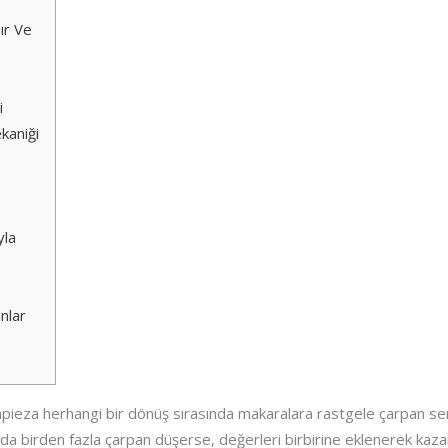
ır Ve
i
aniği
yla
nlar
pieza herhangi bir dönüş sırasında makaralara rastgele çarpan sem
ında birden fazla çarpan düşerse, değerleri birbirine eklenerek kaza