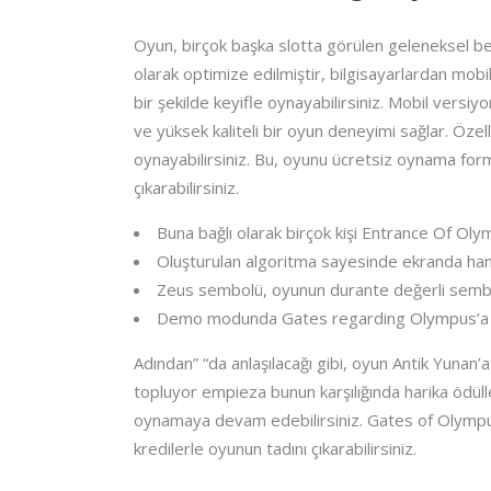
Oyun, birçok başka slotta görülen geleneksel be
olarak optimize edilmiştir, bilgisayarlardan mob
bir şekilde keyifle oynayabilirsiniz. Mobil versi
ve yüksek kaliteli bir oyun deneyimi sağlar. Öze
oynayabilirsiniz. Bu, oyunu ücretsiz oynama form
çıkarabilirsiniz.
Buna bağlı olarak birçok kişi Entrance Of Oly
Oluşturulan algoritma sayesinde ekranda hang
Zeus sembolü, oyunun durante değerli sembo
Demo modunda Gates regarding Olympus’a aşi
Adından” “da anlaşılacağı gibi, oyun Antik Yunan’a
topluyor empieza bunun karşılığında harika ödüll
oynamaya devam edebilirsiniz. Gates of Olympus 
kredilerle oyunun tadını çıkarabilirsiniz.