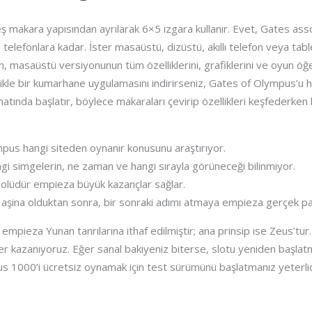
ş makara yapısından ayrılarak 6×5 ızgara kullanır. Evet, Gates ass
il telefonlara kadar. İster masaüstü, dizüstü, akıllı telefon veya t
yon, masaüstü versiyonunun tüm özelliklerini, grafiklerini ve oyun öğ
llikle bir kumarhane uygulamasını indirirseniz, Gates of Olympus’u 
atında başlatır, böylece makaraları çevirip özellikleri keşfederken 
mpus hangi siteden oynanır konusunu araştırıyor.
i simgelerin, ne zaman ve hangi sırayla görüneceği bilinmiyor.
lüdür empieza büyük kazançlar sağlar.
na olduktan sonra, bir sonraki adımı atmaya empieza gerçek paray
 empieza Yunan tanrılarına ithaf edilmiştir; ana prinsip ise Zeus’tur.
er kazanıyoruz. Eğer sanal bakiyeniz biterse, slotu yeniden başlatma
1000’i ücretsiz oynamak için test sürümünü başlatmanız yeterlidi