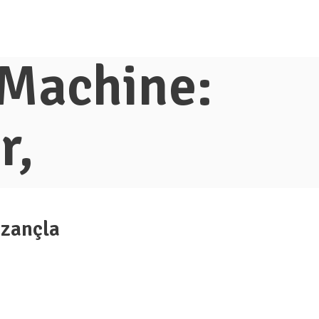
Our Story
Brands
Contact Us
 Machine:
r,
azançla