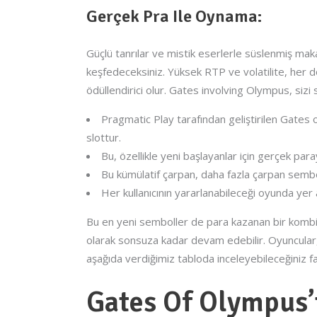
Gerçek Pra Ile Oynama:
Güçlü tanrılar ve mistik eserlerle süslenmiş mak
keşfedeceksiniz. Yüksek RTP ve volatilite, her 
ödüllendirici olur. Gates involving Olympus, sizi 
Pragmatic Play tarafından geliştirilen Gates 
slottur.
Bu, özellikle yeni başlayanlar için gerçek para
Bu kümülatif çarpan, daha fazla çarpan sem
Her kullanıcının yararlanabileceği oyunda yer 
Bu en yeni semboller de para kazanan bir kombi
olarak sonsuza kadar devam edebilir. Oyuncular,
aşağıda verdiğimiz tabloda inceleyebileceğiniz fa
Gates Of Olympus’t