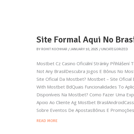
Site Formal Aqui No Bras
BY
ROHIT KOCHHAR
JANUARY 10, 2025
UNCATEGORIZED
Mostbet Cz Casino Oficiální Stránky Přihlášení
Not Any BrasilDescubra Jogos E Bônus No Most
Site Oficial Da Mostbet? Mostbet – Site Ofi
With Mostbet BdQuais Funcionalidades To Apli
Disponíveis Na Mostbet? Como Fazer Uma Exp
Apoio Ao Cliente Ag Mostbet BrasilAndroidCa
Sobre Eventos De ApostasBônus E Promoções 
READ MORE