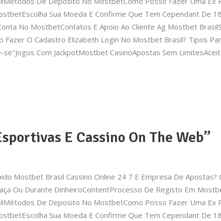
silMétodos De Deposito No MostbetComo Posso Fazer Uma Ex P
ostbetEscolha Sua Moeda E Confirme Que Tem Cependant De 18 
 Conta No MostbetContatos E Apoio Ao Cliente Ag Mostbet BrasilS
o Fazer O Cadastro Elizabeth Login No Mostbet Brasil? Tipos Par
re-se"Jogos Com JackpotMostbet CasinoApostas Sem LimitesAce
Esportivas E Cassino On The Web”
ápido Mostbet Brasil Cassino Online 24 7 E Empresa De Apostas? 
raça Ou Durante DinheiroContentProcesso De Registo Em Mostb
silMétodos De Deposito No MostbetComo Posso Fazer Uma Ex P
ostbetEscolha Sua Moeda E Confirme Que Tem Cependant De 18 