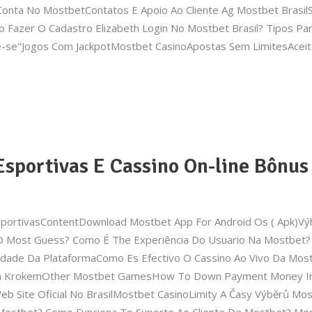
 Conta No MostbetContatos E Apoio Ao Cliente Ag Mostbet BrasilS
o Fazer O Cadastro Elizabeth Login No Mostbet Brasil? Tipos Par
re-se"Jogos Com JackpotMostbet CasinoApostas Sem LimitesAce
Esportivas E Cassino On-line Bônus
EsportivasContentDownload Mostbet App For Android Os ( Apk)V
 O Most Guess? Como É The Experiência Do Usuario Na Mostbet
idade Da PlataformaComo Es Efectivo O Cassino Ao Vivo Da Mos
Za KrokemOther Mostbet GamesHow To Down Payment Money In
 Site Oficial No BrasilMostbet CasinoLimity A Časy Výběrů Mos
ostbet? Como Funciona To Suporte Ao Cliente De Mostbet? Mo