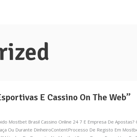
rized
Esportivas E Cassino On The Web”
ápido Mostbet Brasil Cassino Online 24 7 E Empresa De Apostas? 
raça Ou Durante DinheiroContentProcesso De Registo Em Mostb