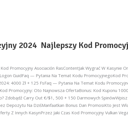
yjny 2024 ️ Najlepszy Kod Promocy
y Kod Promocyjny Asociación RasContentJak Wygrać W Kasynie O
o Logon GuidFaq — Pytania Na Temat Kodu PromocyjnegoKod Pr
2024: 4000 Zł + 125 FsFaq — Pytania Na Temat Kodu Promocyjn
 Kod Promocyjny: Oto Najnowsza OfertaBonus: Kod Kuponu 100
o? Zdobądź Carry Out €/$1, 500 + 150 Darmowych SpinówWpisz 
ez Depozytu Na DziśManfaatkan Bonus Dan PromosiKto Jest Wła
ferty Z Innych KasynPrzez Jaki Czas Kod Promocyjny Vulkan Vega