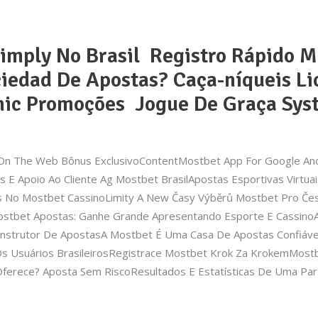
imply No Brasil ️ Registro Rápido M
ciedad De Apostas? Caça-níqueis L
ic Promoções ️ Jogue De Graça Sys
 On The Web Bônus ExclusivoContentMostbet App For Google Andro
 E Apoio Ao Cliente Ag Mostbet BrasilApostas Esportivas Virtu
us No Mostbet CassinoLimity A New Časy Výběrů Mostbet Pro Č
ostbet Apostas: Ganhe Grande Apresentando Esporte E Cassino
Construtor De ApostasA Mostbet É Uma Casa De Apostas Confiáv
s Usuários BrasileirosRegistrace Mostbet Krok Za KrokemMostb
 Oferece? Aposta Sem RiscoResultados E Estatísticas De Uma P