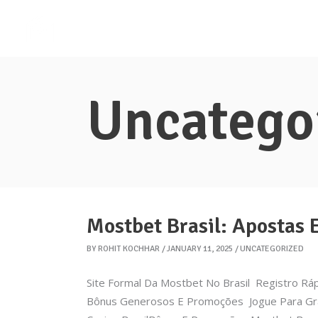
Uncatego
Mostbet Brasil: Apostas 
BY
ROHIT KOCHHAR
JANUARY 11, 2025
UNCATEGORIZED
Site Formal Da Mostbet No Brasil ️ Registro R
Bônus Generosos E Promoções ️ Jogue Para G