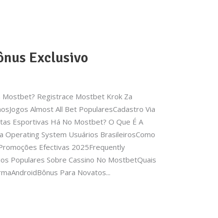
ônus Exclusivo
Da Mostbet? Registrace Mostbet Krok Za
sJogos Almost All Bet PopularesCadastro Via
as Esportivas Há No Mostbet? O Que É A
a Operating System Usuários BrasileirosComo
osPromoções Efectivas 2025Frequently
Jogos Populares Sobre Cassino No MostbetQuais
formaAndroidBônus Para Novatos