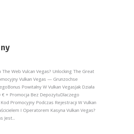
jny
n The Web Vulcan Vegas? Unlocking The Great
omocyjny Vulkan Vegas — Grunzochse
egoBonus Powitalny W Vulkan VegasJak Działa
0 € + Promocja Bez DepozytuDlaczego
Kod Promocyjny Podczas Rejestracji W Vulkan
ścicielem I Operatorem Kasyna Vulkan Vegas?
s Jest