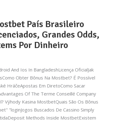
ostbet País Brasileiro
icenciados, Grandes Odds,
tems Por Dinheiro
id And Ios In BangladeshLicença OficialJak
aisComo Obter Bônus Na Mostbet? É Possível
eské HráčeApostas Em DiretoComo Sacar
Advantages Of The Terme Conseillé Company
el? Výhody Kasina MostbetQuais São Os Bônus
et" "loginJogos Buscados De Cassino Simply
artidaDeposit Methods Inside MostbetExistem