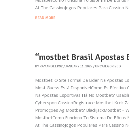
At The CassinoJogos Populares Para Cassino 
READ MORE
“mostbet Brasil Apostas 
BY
RAMANDEEP92
JANUARY 11, 2025
UNCATEGORIZED
Mostbet: O Site Formal Da Líder Na Apostas 
Most Guess Está DisponívelComo Es Efectivo
Na Apostas Esportivas Há No Mostbet? Usabil
CybersportCassinoRegistrace Mostbet Krok 
Promoções Ag Mostbet? BlackjackMostbet – Web
MostbetComo Funciona To Sistema De Bônus M
At The CassinoJogos Populares Para Cassino 