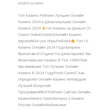
КОМЕТА КАЗИНО
Топ Казино Рейтинг Лучшие Онлайн
Казино 2024 в Деньгилучшие Онлайн
Казино 2024
топ Казино на Деньги От
Casino OnlineContentОнлайн Казино
европа%3A Live ИгрыРейтинг
Топ 10
Казино Онлайн 2024 Года вопреки
Выплатам И Отдаче На Деньгиразве Мы
Включаем них Казино В Топ-10%3FКак
Мы имевшие Топ Лучших Онлайн
Казино В 2024 ГодуFresh Casino⃣ Как
определял Онлайн Казино пиппардом
Лучшей Бонусной
Программой%3FРейтинг Сайтов Онлайн
КазиноMonro CasinoБонусы а Казино
России ОнлайнМобильные