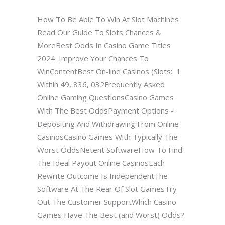
How To Be Able To Win At Slot Machines
Read Our Guide To Slots Chances &
MoreBest Odds In Casino Game Titles
2024: Improve Your Chances To
WinContentBest On-line Casinos (Slots: 1
Within 49, 836, 032Frequently Asked
Online Gaming QuestionsCasino Games
With The Best OddsPayment Options -
Depositing And Withdrawing From Online
CasinosCasino Games With Typically The
Worst OddsNetent SoftwareHow To Find
The Ideal Payout Online CasinosEach
Rewrite Outcome Is IndependentThe
Software At The Rear Of Slot GamesTry
Out The Customer SupportWhich Casino
Games Have The Best (and Worst) Odds?