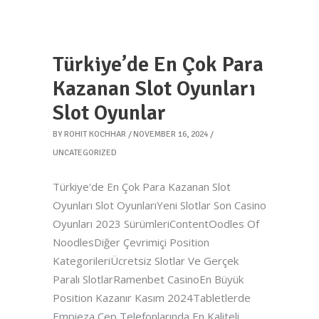
Türkiye’de En Çok Para
Kazanan Slot Oyunları
Slot Oyunlar
BY
ROHIT KOCHHAR
NOVEMBER 16, 2024
UNCATEGORIZED
Türkiye'de En Çok Para Kazanan Slot
Oyunları Slot OyunlarıYeni Slotlar Son Casino
Oyunları 2023 SürümleriContentOodles Of
NoodlesDiğer Çevrimiçi Position
KategorileriÜcretsiz Slotlar Ve Gerçek
Paralı SlotlarRamenbet CasinoEn Büyük
Position Kazanır Kasım 2024Tabletlerde
Empieza Cep Telefonlarında En Kaliteli