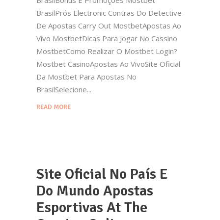
BrasilPrós Electronic Contras Do Detective
De Apostas Carry Out MostbetApostas Ao
Vivo MostbetDicas Para Jogar No Cassino
MostbetComo Realizar O Mostbet Login?
Mostbet CasinoApostas Ao VivoSite Oficial
Da Mostbet Para Apostas No
BrasilSelecione
READ MORE
Site Oficial No País E
Do Mundo Apostas
Esportivas At The