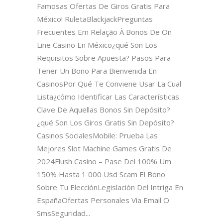
Famosas Ofertas De Giros Gratis Para
México! RuletaBlackjackPreguntas
Frecuentes Em Relação À Bonos De On
Line Casino En México¿qué Son Los
Requisitos Sobre Apuesta? Pasos Para
Tener Un Bono Para Bienvenida En
CasinosPor Qué Te Conviene Usar La Cual
Lista¿cómo Identificar Las Características
Clave De Aquellas Bonos Sin Depósito?
¿qué Son Los Giros Gratis Sin Depósito?
Casinos SocialesMobile: Prueba Las
Mejores Slot Machine Games Gratis De
2024Flush Casino – Pase Del 100% Um
150% Hasta 1 000 Usd Scam El Bono
Sobre Tu ElecciónLegislación Del Intriga En
EspañaOfertas Personales Vía Email O
SmsSeguridad