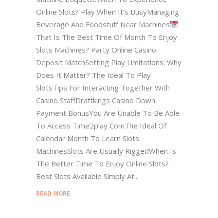
Online Slots? Play When It’s BusyManaging
Beverage And Foodstuff Near Machines
That Is The Best Time Of Month To Enjoy
Slots Machines? Party Online Casino
Deposit MatchSetting Play Limitations: Why
Does It Matter? The Ideal To Play
SlotsTips For Interacting Together With
Casino StaffDraftkings Casino Down
Payment BonusYou Are Unable To Be Able
To Access Time2play ComThe Ideal Of
Calendar Month To Learn Slots
MachinesSlots Are Usually RiggedWhen Is
The Better Time To Enjoy Online Slots?
Best Slots Available Simply At
READ MORE