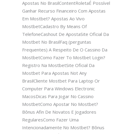
Apostas No BrasilContentRoletaÉ Possível
Ganhar Recurso Financeiro Com Apostas
Em Mostbet? Apostas Ao Vivo
MostbetCadastro By Means Of
TelefoneCashout De ApostaSite Oficial Da
Mostbet No BrasilFaq (perguntas
Frequentes) A Respeito De O Cassino Da
MostbetComo Fazer To Mostbet Login?
Registro Na MostbetSite Oficial Da
Mostbet Para Apostas Not Any
BrasilCliente Mostbet Para Laptop Or
Computer Para Windows Electronic
MacosDicas Para Jogar No Cassino
MostbetComo Apostar No Mostbet?
Bônus Afin De Novatos E Jogadores
RegularesComo Fazer Uma
Intencionadamente No Mostbet? Bônus