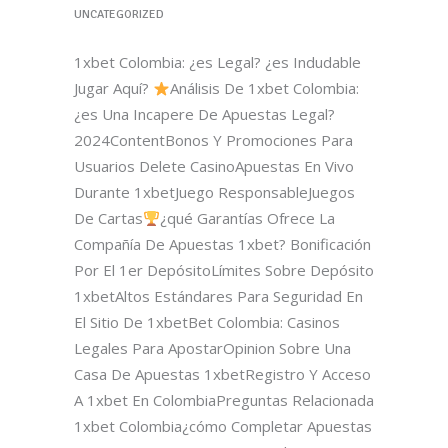
UNCATEGORIZED
1xbet Colombia: ¿es Legal? ¿es Indudable
Jugar Aquí?
Análisis De 1xbet Colombia:
¿es Una Incapere De Apuestas Legal?
2024ContentBonos Y Promociones Para
Usuarios Delete CasinoApuestas En Vivo
Durante 1xbetJuego ResponsableJuegos
De Cartas
¿qué Garantías Ofrece La
Compañía De Apuestas 1xbet? Bonificación
Por El 1er DepósitoLímites Sobre Depósito
1xbetAltos Estándares Para Seguridad En
El Sitio De 1xbetBet Colombia: Casinos
Legales Para ApostarOpinion Sobre Una
Casa De Apuestas 1xbetRegistro Y Acceso
A 1xbet En ColombiaPreguntas Relacionada
1xbet Colombia¿cómo Completar Apuestas