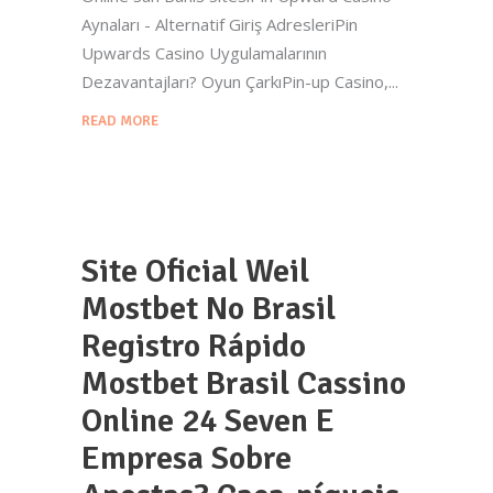
Aynaları - Alternatif Giriş AdresleriPin
Upwards Casino Uygulamalarının
Dezavantajları? Oyun ÇarkıPin-up Casino,
READ MORE
Site Oficial Weil
Mostbet No Brasil ️
Registro Rápido
Mostbet Brasil Cassino
Online 24 Seven E
Empresa Sobre