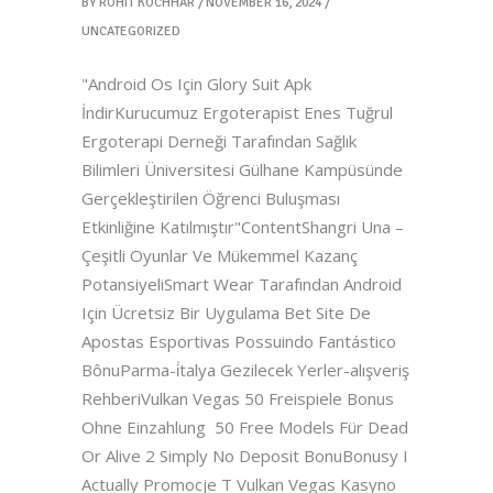
BY
ROHIT KOCHHAR
NOVEMBER 16, 2024
UNCATEGORIZED
"Android Os Için Glory Suit Apk
İndirKurucumuz Ergoterapist Enes Tuğrul
Ergoterapi Derneği Tarafından Sağlık
Bilimleri Üniversitesi Gülhane Kampüsünde
Gerçekleştirilen Öğrenci Buluşması
Etkinliğine Katılmıştır"ContentShangri Una –
Çeşitli Oyunlar Ve Mükemmel Kazanç
PotansiyeliSmart Wear Tarafından Android
Için Ücretsiz Bir Uygulama Bet Site De
Apostas Esportivas Possuindo Fantástico
BônuParma-i̇talya Gezilecek Yerler-alışveriş
RehberiVulkan Vegas 50 Freispiele Bonus
Ohne Einzahlung ️ 50 Free Models Für Dead
Or Alive 2 Simply No Deposit BonuBonusy I
Actually Promocje T Vulkan Vegas Kasyno