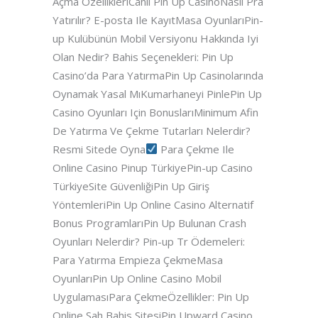
Açma ÖzellikleriCanlı Pin Up CasinoNasıl Pra
Yatırılır? E-posta Ile KayıtMasa OyunlarıPin-
up Kulübünün Mobil Versiyonu Hakkında Iyi
Olan Nedir? Bahis Seçenekleri: Pin Up
Casino’da Para YatırmaPin Up Casinolarında
Oynamak Yasal MıKumarhaneyi PinlePin Up
Casino Oyunları Için BonuslarıMinimum Afin
De Yatırma Ve Çekme Tutarları Nelerdir?
Resmi Sitede Oyna
Para Çekme Ile
Online Casino Pinup TürkiyePin-up Casino
TürkiyeSite GüvenliğiPin Up Giriş
YöntemleriPin Up Online Casino Alternatif
Bonus ProgramlarıPin Up Bulunan Crash
Oyunları Nelerdir? Pin-up Tr Ödemeleri:
Para Yatırma Empieza ÇekmeMasa
OyunlarıPin Up Online Casino Mobil
UygulamasıPara ÇekmeÖzellikler: Pin Up
Online Sah Bahis SitesiPin Upward Casino