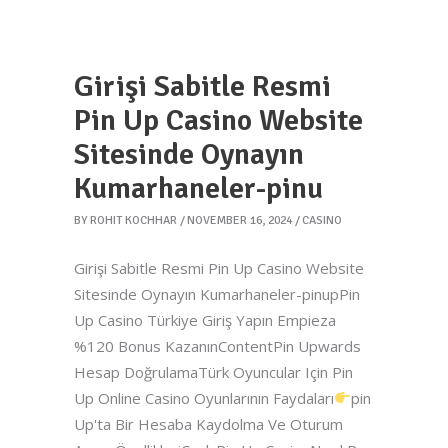
Girişi Sabitle Resmi
Pin Up Casino Website
Sitesinde Oynayın
Kumarhaneler-pinu
BY
ROHIT KOCHHAR
NOVEMBER 16, 2024
CASINO
Girişi Sabitle Resmi Pin Up Casino Website
Sitesinde Oynayın Kumarhaneler-pinupPin
Up Casino Türkiye Giriş Yapın Empieza
%120 Bonus KazanınContentPin Upwards
Hesap DoğrulamaTürk Oyuncular Için Pin
Up Online Casino Oyunlarının Faydaları
pin
Up'ta Bir Hesaba Kaydolma Ve Oturum