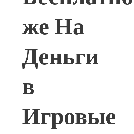
же На
Деньги
в
Игровые