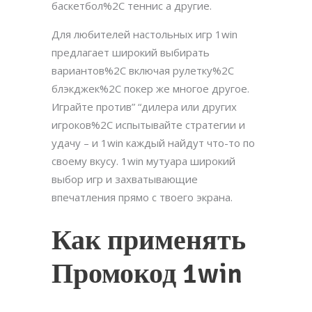
баскетбол%2C теннис а другие.
Для любителей настольных игр 1win
предлагает широкий выбирать
вариантов%2C включая рулетку%2C
блэкджек%2C покер же многое другое.
Играйте против” “дилера или других
игроков%2C испытывайте стратегии и
удачу – и 1win каждый найдут что-то по
своему вкусу. 1win мутуара широкий
выбор игр и захватывающие
впечатления прямо с твоего экрана.
Как применять
Промокод 1win