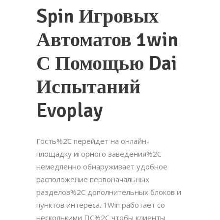
Spin Игровых
Автоматов 1win
С Помощью Dai
Испытаний
Evoplay
Гость%2C перейдет на онлайн-
площадку игорного заведения%2C
немедленно обнаруживает удобное
расположение первоначальных
разделов%2C дополнительных блоков и
пунктов интереса. 1Win работает со
несколькими ПС%2C чтобы клиенты