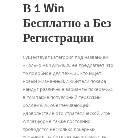
В 1 Win
Бесплатно а Без
Регистрации
Существует категория под названием
«Только на 1win»%2C ее предлагает что-
то подобное для тех%2C кто ищет
новый жизненный. Любители покера
найдут различные варианты покера%2C
в том также популярный техасский
холдем%2C обеспечивающий
удовольствие ото стратегической игры.
А платформе также постоянно
проводятся несколько покерных
турниров. Выбрав казино 1win%2C вы