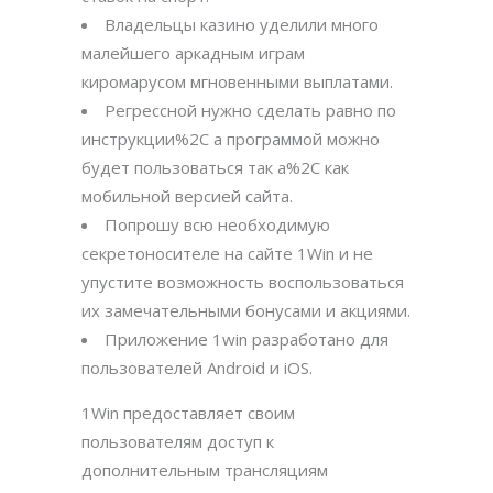
Владельцы казино уделили много
малейшего аркадным играм
киромарусом мгновенными выплатами.
Регрессной нужно сделать равно по
инструкции%2C а программой можно
будет пользоваться так а%2C как
мобильной версией сайта.
Попрошу всю необходимую
секретоносителе на сайте 1Win и не
упустите возможность воспользоваться
их замечательными бонусами и акциями.
Приложение 1win разработано для
пользователей Android и iOS.
1Win предоставляет своим
пользователям доступ к
дополнительным трансляциям