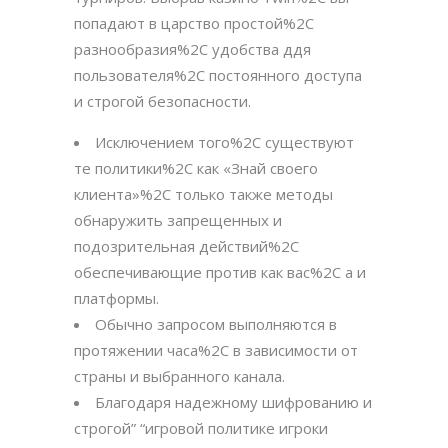
попадают в царство простой%2C
разнообразия%2C удобства ддя
пользователя%2C постоянного доступа
и строгой безопасности.
Исключением того%2C существуют
те политики%2C как «Знай своего
клиента»%2C только также методы
обнаружить запрещенных и
подозрительная действий%2C
обеспечивающие против как вас%2C а и
платформы.
Обычно запросом выполняются в
протяжении часа%2C в зависимости от
страны и выбранного канала.
Благодаря надежному шифрованию и
строгой” “игровой политике игроки