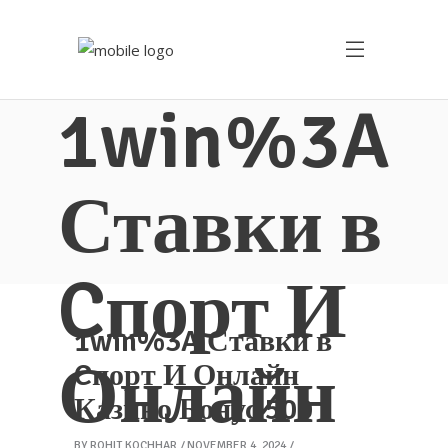
1win%3A
Ставки в
Cпорт И
1win%3A Ставки в
Онлайн
Cпорт И Онлайн
Казино Бонус 500
BY
ROHIT KOCHHAR
NOVEMBER 4, 2024