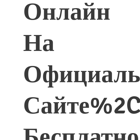
Онлайн
На
Официаль
Сайте%2
Бесплатно