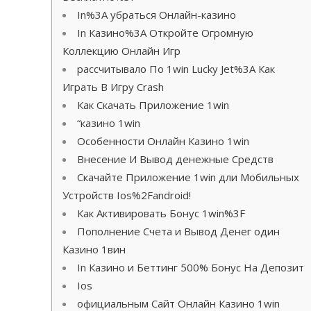
In%3A убраться Онлайн-казино
In Казино%3A Откройте Огромную
Коллекцию Онлайн Игр
рассчитывало По 1win Lucky Jet%3A Как
Играть В Игру Crash
Как Скачать Приложение 1win
“казино 1win
Особенности Онлайн Казино 1win
Внесение И Вывод денежные Средств
Скачайте Приложение 1win дли Мобильных
Устройств Ios%2Fandroid!
Как Активировать Бонус 1win%3F
Пополнение Счета и Вывод Денег один
Казино 1вин
In Казино и Беттинг 500% Бонус На Депозит
Ios
официальным Сайт Онлайн Казино 1win